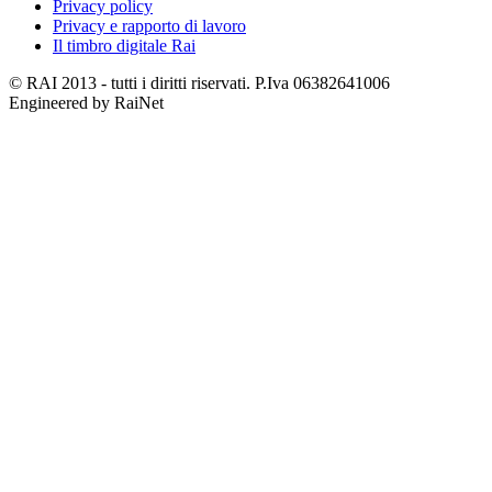
Privacy policy
Privacy e rapporto di lavoro
Il timbro digitale Rai
© RAI 2013 - tutti i diritti riservati. P.Iva 06382641006
Engineered by RaiNet