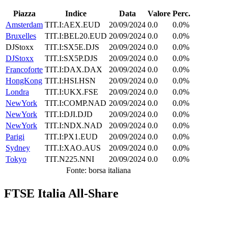
Piazza
Indice
Data
Valore
Perc.
Amsterdam
TIT.I:AEX.EUD
20/09/2024
0.0
0.0%
Bruxelles
TIT.I:BEL20.EUD
20/09/2024
0.0
0.0%
DJStoxx
TIT.I:SX5E.DJS
20/09/2024
0.0
0.0%
DJStoxx
TIT.I:SX5P.DJS
20/09/2024
0.0
0.0%
Francoforte
TIT.I:DAX.DAX
20/09/2024
0.0
0.0%
HongKong
TIT.I:HSI.HSN
20/09/2024
0.0
0.0%
Londra
TIT.I:UKX.FSE
20/09/2024
0.0
0.0%
NewYork
TIT.I:COMP.NAD
20/09/2024
0.0
0.0%
NewYork
TIT.I:DJI.DJD
20/09/2024
0.0
0.0%
NewYork
TIT.I:NDX.NAD
20/09/2024
0.0
0.0%
Parigi
TIT.I:PX1.EUD
20/09/2024
0.0
0.0%
Sydney
TIT.I:XAO.AUS
20/09/2024
0.0
0.0%
Tokyo
TIT.N225.NNI
20/09/2024
0.0
0.0%
Fonte: borsa italiana
FTSE Italia All-Share