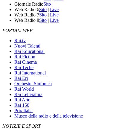
Giornale Radio
Sito
Web Radio 6
Sito
|
Live
Web Radio 7
Sito
|
Live
Web Radio 8
Sito
|
Live
PORTALI WEB
Rai.tv
Nuovi Talenti
Rai Educational
Rai Fiction
Rai Cinema
Rai Teche
Rai International
Rai Eri
Orchestra Sinfonica
Rai World
Rai Letteratura
Rai Arte
Rai 150
Prix Italia
Museo della radio e della televisione
NOTIZIE E SPORT