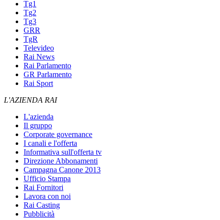
Tg1
Tg2
Tg3
GRR
TgR
Televideo
Rai News
Rai Parlamento
GR Parlamento
Rai Sport
L'AZIENDA RAI
L'azienda
Il gruppo
Corporate governance
I canali e l'offerta
Informativa sull'offerta tv
Direzione Abbonamenti
Campagna Canone 2013
Ufficio Stampa
Rai Fornitori
Lavora con noi
Rai Casting
Pubblicità