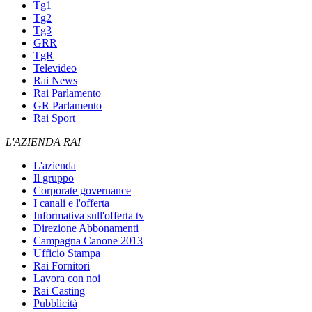
Tg1
Tg2
Tg3
GRR
TgR
Televideo
Rai News
Rai Parlamento
GR Parlamento
Rai Sport
L'AZIENDA RAI
L'azienda
Il gruppo
Corporate governance
I canali e l'offerta
Informativa sull'offerta tv
Direzione Abbonamenti
Campagna Canone 2013
Ufficio Stampa
Rai Fornitori
Lavora con noi
Rai Casting
Pubblicità