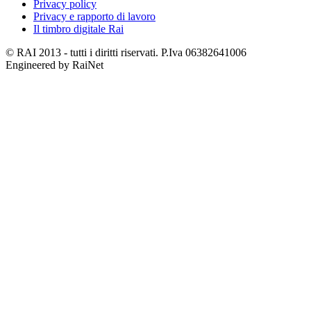
Privacy policy
Privacy e rapporto di lavoro
Il timbro digitale Rai
© RAI 2013 - tutti i diritti riservati. P.Iva 06382641006
Engineered by RaiNet