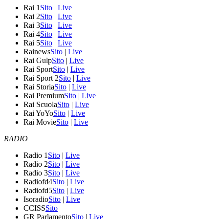
Rai 1
Sito
|
Live
Rai 2
Sito
|
Live
Rai 3
Sito
|
Live
Rai 4
Sito
|
Live
Rai 5
Sito
|
Live
Rainews
Sito
|
Live
Rai Gulp
Sito
|
Live
Rai Sport
Sito
|
Live
Rai Sport 2
Sito
|
Live
Rai Storia
Sito
|
Live
Rai Premium
Sito
|
Live
Rai Scuola
Sito
|
Live
Rai YoYo
Sito
|
Live
Rai Movie
Sito
|
Live
RADIO
Radio 1
Sito
|
Live
Radio 2
Sito
|
Live
Radio 3
Sito
|
Live
Radiofd4
Sito
|
Live
Radiofd5
Sito
|
Live
Isoradio
Sito
|
Live
CCISS
Sito
GR Parlamento
Sito
|
Live