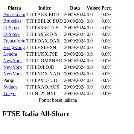
Piazza
Indice
Data
Valore
Perc.
Amsterdam
TIT.I:AEX.EUD
20/09/2024
0.0
0.0%
Bruxelles
TIT.I:BEL20.EUD
20/09/2024
0.0
0.0%
DJStoxx
TIT.I:SX5E.DJS
20/09/2024
0.0
0.0%
DJStoxx
TIT.I:SX5P.DJS
20/09/2024
0.0
0.0%
Francoforte
TIT.I:DAX.DAX
20/09/2024
0.0
0.0%
HongKong
TIT.I:HSI.HSN
20/09/2024
0.0
0.0%
Londra
TIT.I:UKX.FSE
20/09/2024
0.0
0.0%
NewYork
TIT.I:COMP.NAD
20/09/2024
0.0
0.0%
NewYork
TIT.I:DJI.DJD
20/09/2024
0.0
0.0%
NewYork
TIT.I:NDX.NAD
20/09/2024
0.0
0.0%
Parigi
TIT.I:PX1.EUD
20/09/2024
0.0
0.0%
Sydney
TIT.I:XAO.AUS
20/09/2024
0.0
0.0%
Tokyo
TIT.N225.NNI
20/09/2024
0.0
0.0%
Fonte: borsa italiana
FTSE Italia All-Share