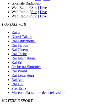
Giornale Radio
Sito
Web Radio 6
Sito
|
Live
Web Radio 7
Sito
|
Live
Web Radio 8
Sito
|
Live
PORTALI WEB
Rai.tv
Nuovi Talenti
Rai Educational
Rai Fiction
Rai Cinema
Rai Teche
Rai International
Rai Eri
Orchestra Sinfonica
Rai World
Rai Letteratura
Rai Arte
Rai 150
Prix Italia
Museo della radio e della televisione
NOTIZIE E SPORT