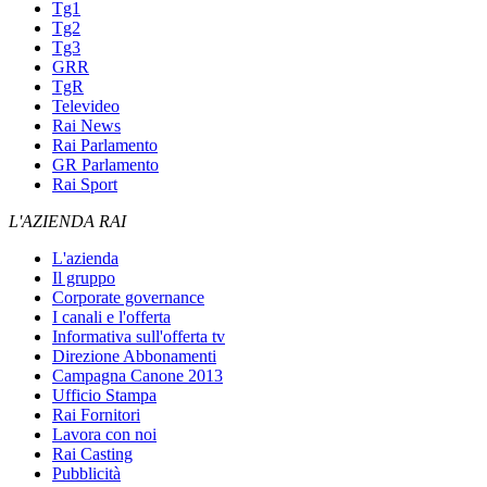
Tg1
Tg2
Tg3
GRR
TgR
Televideo
Rai News
Rai Parlamento
GR Parlamento
Rai Sport
L'AZIENDA RAI
L'azienda
Il gruppo
Corporate governance
I canali e l'offerta
Informativa sull'offerta tv
Direzione Abbonamenti
Campagna Canone 2013
Ufficio Stampa
Rai Fornitori
Lavora con noi
Rai Casting
Pubblicità