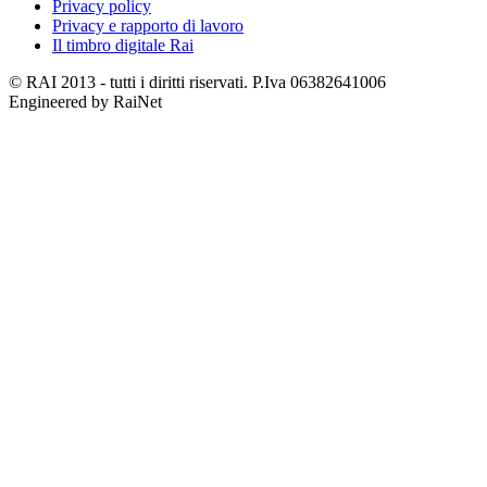
Privacy policy
Privacy e rapporto di lavoro
Il timbro digitale Rai
© RAI 2013 - tutti i diritti riservati. P.Iva 06382641006
Engineered by RaiNet