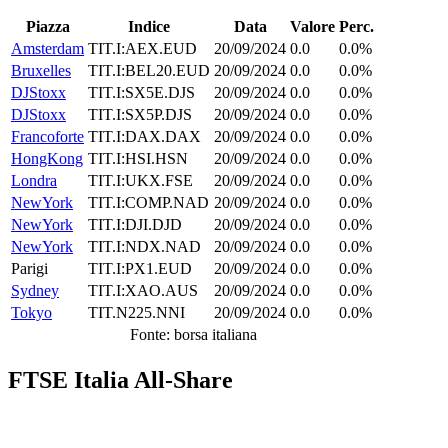
Piazza
Indice
Data
Valore
Perc.
Amsterdam
TIT.I:AEX.EUD
20/09/2024
0.0
0.0%
Bruxelles
TIT.I:BEL20.EUD
20/09/2024
0.0
0.0%
DJStoxx
TIT.I:SX5E.DJS
20/09/2024
0.0
0.0%
DJStoxx
TIT.I:SX5P.DJS
20/09/2024
0.0
0.0%
Francoforte
TIT.I:DAX.DAX
20/09/2024
0.0
0.0%
HongKong
TIT.I:HSI.HSN
20/09/2024
0.0
0.0%
Londra
TIT.I:UKX.FSE
20/09/2024
0.0
0.0%
NewYork
TIT.I:COMP.NAD
20/09/2024
0.0
0.0%
NewYork
TIT.I:DJI.DJD
20/09/2024
0.0
0.0%
NewYork
TIT.I:NDX.NAD
20/09/2024
0.0
0.0%
Parigi
TIT.I:PX1.EUD
20/09/2024
0.0
0.0%
Sydney
TIT.I:XAO.AUS
20/09/2024
0.0
0.0%
Tokyo
TIT.N225.NNI
20/09/2024
0.0
0.0%
Fonte: borsa italiana
FTSE Italia All-Share