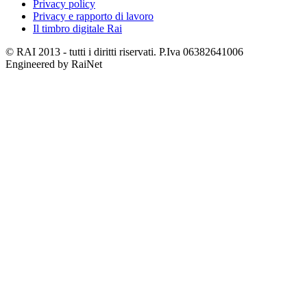
Privacy policy
Privacy e rapporto di lavoro
Il timbro digitale Rai
© RAI 2013 - tutti i diritti riservati. P.Iva 06382641006
Engineered by RaiNet