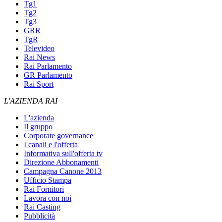
Tg1
Tg2
Tg3
GRR
TgR
Televideo
Rai News
Rai Parlamento
GR Parlamento
Rai Sport
L'AZIENDA RAI
L'azienda
Il gruppo
Corporate governance
I canali e l'offerta
Informativa sull'offerta tv
Direzione Abbonamenti
Campagna Canone 2013
Ufficio Stampa
Rai Fornitori
Lavora con noi
Rai Casting
Pubblicità