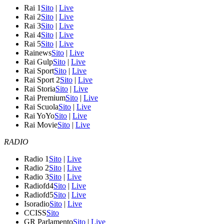
Rai 1
Sito
|
Live
Rai 2
Sito
|
Live
Rai 3
Sito
|
Live
Rai 4
Sito
|
Live
Rai 5
Sito
|
Live
Rainews
Sito
|
Live
Rai Gulp
Sito
|
Live
Rai Sport
Sito
|
Live
Rai Sport 2
Sito
|
Live
Rai Storia
Sito
|
Live
Rai Premium
Sito
|
Live
Rai Scuola
Sito
|
Live
Rai YoYo
Sito
|
Live
Rai Movie
Sito
|
Live
RADIO
Radio 1
Sito
|
Live
Radio 2
Sito
|
Live
Radio 3
Sito
|
Live
Radiofd4
Sito
|
Live
Radiofd5
Sito
|
Live
Isoradio
Sito
|
Live
CCISS
Sito
GR Parlamento
Sito
|
Live