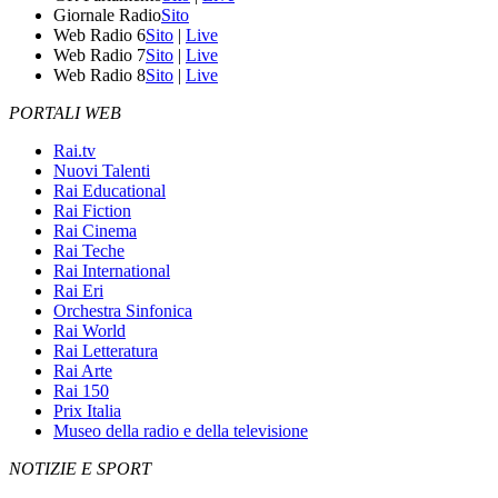
Giornale Radio
Sito
Web Radio 6
Sito
|
Live
Web Radio 7
Sito
|
Live
Web Radio 8
Sito
|
Live
PORTALI WEB
Rai.tv
Nuovi Talenti
Rai Educational
Rai Fiction
Rai Cinema
Rai Teche
Rai International
Rai Eri
Orchestra Sinfonica
Rai World
Rai Letteratura
Rai Arte
Rai 150
Prix Italia
Museo della radio e della televisione
NOTIZIE E SPORT