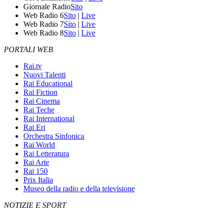
Giornale Radio
Sito
Web Radio 6
Sito
|
Live
Web Radio 7
Sito
|
Live
Web Radio 8
Sito
|
Live
PORTALI WEB
Rai.tv
Nuovi Talenti
Rai Educational
Rai Fiction
Rai Cinema
Rai Teche
Rai International
Rai Eri
Orchestra Sinfonica
Rai World
Rai Letteratura
Rai Arte
Rai 150
Prix Italia
Museo della radio e della televisione
NOTIZIE E SPORT