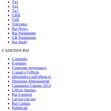
Tg1
Tg2
Tg3
GRR
TgR
Televideo
Rai News
Rai Parlamento
GR Parlamento
Rai Sport
L'AZIENDA RAI
L'azienda
Il gruppo
Corporate governance
I canali e l'offerta
Informativa sull'offerta tv
Direzione Abbonamenti
Campagna Canone 2013
Ufficio Stampa
Rai Fornitori
Lavora con noi
Rai Casting
Pubblicità