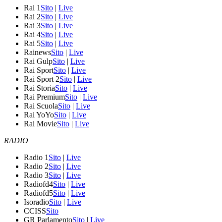
Rai 1
Sito
|
Live
Rai 2
Sito
|
Live
Rai 3
Sito
|
Live
Rai 4
Sito
|
Live
Rai 5
Sito
|
Live
Rainews
Sito
|
Live
Rai Gulp
Sito
|
Live
Rai Sport
Sito
|
Live
Rai Sport 2
Sito
|
Live
Rai Storia
Sito
|
Live
Rai Premium
Sito
|
Live
Rai Scuola
Sito
|
Live
Rai YoYo
Sito
|
Live
Rai Movie
Sito
|
Live
RADIO
Radio 1
Sito
|
Live
Radio 2
Sito
|
Live
Radio 3
Sito
|
Live
Radiofd4
Sito
|
Live
Radiofd5
Sito
|
Live
Isoradio
Sito
|
Live
CCISS
Sito
GR Parlamento
Sito
|
Live