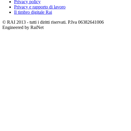
Privacy policy
Privacy e rapporto di lavoro
Il timbro digitale Rai
© RAI 2013 - tutti i diritti riservati. P.Iva 06382641006
Engineered by RaiNet