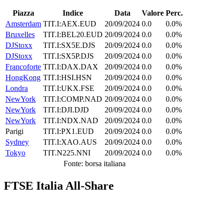
Piazza
Indice
Data
Valore
Perc.
Amsterdam
TIT.I:AEX.EUD
20/09/2024
0.0
0.0%
Bruxelles
TIT.I:BEL20.EUD
20/09/2024
0.0
0.0%
DJStoxx
TIT.I:SX5E.DJS
20/09/2024
0.0
0.0%
DJStoxx
TIT.I:SX5P.DJS
20/09/2024
0.0
0.0%
Francoforte
TIT.I:DAX.DAX
20/09/2024
0.0
0.0%
HongKong
TIT.I:HSI.HSN
20/09/2024
0.0
0.0%
Londra
TIT.I:UKX.FSE
20/09/2024
0.0
0.0%
NewYork
TIT.I:COMP.NAD
20/09/2024
0.0
0.0%
NewYork
TIT.I:DJI.DJD
20/09/2024
0.0
0.0%
NewYork
TIT.I:NDX.NAD
20/09/2024
0.0
0.0%
Parigi
TIT.I:PX1.EUD
20/09/2024
0.0
0.0%
Sydney
TIT.I:XAO.AUS
20/09/2024
0.0
0.0%
Tokyo
TIT.N225.NNI
20/09/2024
0.0
0.0%
Fonte: borsa italiana
FTSE Italia All-Share