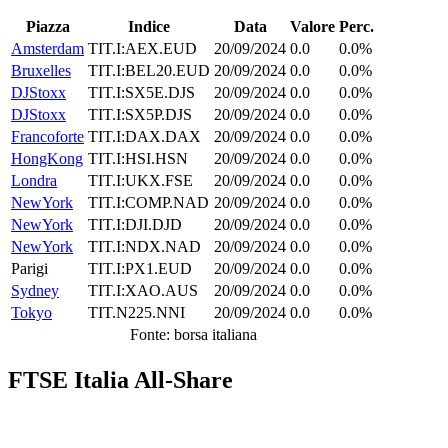
Piazza
Indice
Data
Valore
Perc.
Amsterdam
TIT.I:AEX.EUD
20/09/2024
0.0
0.0%
Bruxelles
TIT.I:BEL20.EUD
20/09/2024
0.0
0.0%
DJStoxx
TIT.I:SX5E.DJS
20/09/2024
0.0
0.0%
DJStoxx
TIT.I:SX5P.DJS
20/09/2024
0.0
0.0%
Francoforte
TIT.I:DAX.DAX
20/09/2024
0.0
0.0%
HongKong
TIT.I:HSI.HSN
20/09/2024
0.0
0.0%
Londra
TIT.I:UKX.FSE
20/09/2024
0.0
0.0%
NewYork
TIT.I:COMP.NAD
20/09/2024
0.0
0.0%
NewYork
TIT.I:DJI.DJD
20/09/2024
0.0
0.0%
NewYork
TIT.I:NDX.NAD
20/09/2024
0.0
0.0%
Parigi
TIT.I:PX1.EUD
20/09/2024
0.0
0.0%
Sydney
TIT.I:XAO.AUS
20/09/2024
0.0
0.0%
Tokyo
TIT.N225.NNI
20/09/2024
0.0
0.0%
Fonte: borsa italiana
FTSE Italia All-Share