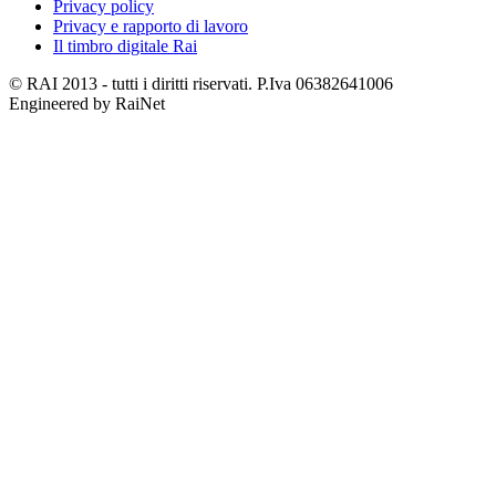
Privacy policy
Privacy e rapporto di lavoro
Il timbro digitale Rai
© RAI 2013 - tutti i diritti riservati. P.Iva 06382641006
Engineered by RaiNet