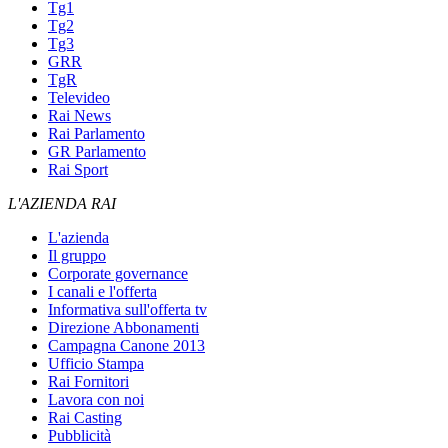
Tg1
Tg2
Tg3
GRR
TgR
Televideo
Rai News
Rai Parlamento
GR Parlamento
Rai Sport
L'AZIENDA RAI
L'azienda
Il gruppo
Corporate governance
I canali e l'offerta
Informativa sull'offerta tv
Direzione Abbonamenti
Campagna Canone 2013
Ufficio Stampa
Rai Fornitori
Lavora con noi
Rai Casting
Pubblicità