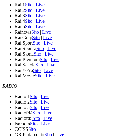
Rai 1
Sito
|
Live
Rai 2
Sito
|
Live
Rai 3
Sito
|
Live
Rai 4
Sito
|
Live
Rai 5
Sito
|
Live
Rainews
Sito
|
Live
Rai Gulp
Sito
|
Live
Rai Sport
Sito
|
Live
Rai Sport 2
Sito
|
Live
Rai Storia
Sito
|
Live
Rai Premium
Sito
|
Live
Rai Scuola
Sito
|
Live
Rai YoYo
Sito
|
Live
Rai Movie
Sito
|
Live
RADIO
Radio 1
Sito
|
Live
Radio 2
Sito
|
Live
Radio 3
Sito
|
Live
Radiofd4
Sito
|
Live
Radiofd5
Sito
|
Live
Isoradio
Sito
|
Live
CCISS
Sito
GR Parlamento
Sito
|
Live