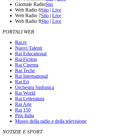
Giornale Radio
Sito
Web Radio 6
Sito
|
Live
Web Radio 7
Sito
|
Live
Web Radio 8
Sito
|
Live
PORTALI WEB
Rai.tv
Nuovi Talenti
Rai Educational
Rai Fiction
Rai Cinema
Rai Teche
Rai International
Rai Eri
Orchestra Sinfonica
Rai World
Rai Letteratura
Rai Arte
Rai 150
Prix Italia
Museo della radio e della televisione
NOTIZIE E SPORT