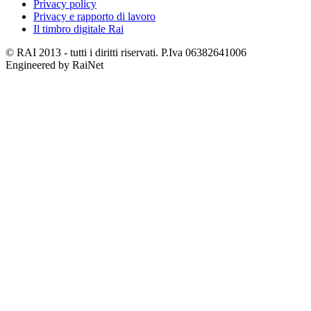
Privacy policy
Privacy e rapporto di lavoro
Il timbro digitale Rai
© RAI 2013 - tutti i diritti riservati. P.Iva 06382641006
Engineered by RaiNet