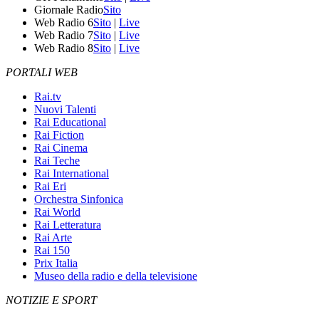
Giornale Radio
Sito
Web Radio 6
Sito
|
Live
Web Radio 7
Sito
|
Live
Web Radio 8
Sito
|
Live
PORTALI WEB
Rai.tv
Nuovi Talenti
Rai Educational
Rai Fiction
Rai Cinema
Rai Teche
Rai International
Rai Eri
Orchestra Sinfonica
Rai World
Rai Letteratura
Rai Arte
Rai 150
Prix Italia
Museo della radio e della televisione
NOTIZIE E SPORT