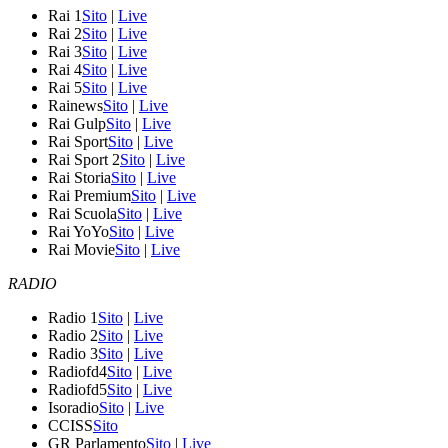
Rai 1
Sito
|
Live
Rai 2
Sito
|
Live
Rai 3
Sito
|
Live
Rai 4
Sito
|
Live
Rai 5
Sito
|
Live
Rainews
Sito
|
Live
Rai Gulp
Sito
|
Live
Rai Sport
Sito
|
Live
Rai Sport 2
Sito
|
Live
Rai Storia
Sito
|
Live
Rai Premium
Sito
|
Live
Rai Scuola
Sito
|
Live
Rai YoYo
Sito
|
Live
Rai Movie
Sito
|
Live
RADIO
Radio 1
Sito
|
Live
Radio 2
Sito
|
Live
Radio 3
Sito
|
Live
Radiofd4
Sito
|
Live
Radiofd5
Sito
|
Live
Isoradio
Sito
|
Live
CCISS
Sito
GR Parlamento
Sito
|
Live