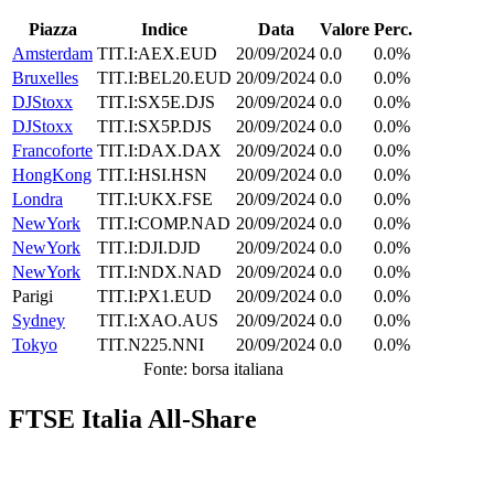
Piazza
Indice
Data
Valore
Perc.
Amsterdam
TIT.I:AEX.EUD
20/09/2024
0.0
0.0%
Bruxelles
TIT.I:BEL20.EUD
20/09/2024
0.0
0.0%
DJStoxx
TIT.I:SX5E.DJS
20/09/2024
0.0
0.0%
DJStoxx
TIT.I:SX5P.DJS
20/09/2024
0.0
0.0%
Francoforte
TIT.I:DAX.DAX
20/09/2024
0.0
0.0%
HongKong
TIT.I:HSI.HSN
20/09/2024
0.0
0.0%
Londra
TIT.I:UKX.FSE
20/09/2024
0.0
0.0%
NewYork
TIT.I:COMP.NAD
20/09/2024
0.0
0.0%
NewYork
TIT.I:DJI.DJD
20/09/2024
0.0
0.0%
NewYork
TIT.I:NDX.NAD
20/09/2024
0.0
0.0%
Parigi
TIT.I:PX1.EUD
20/09/2024
0.0
0.0%
Sydney
TIT.I:XAO.AUS
20/09/2024
0.0
0.0%
Tokyo
TIT.N225.NNI
20/09/2024
0.0
0.0%
Fonte: borsa italiana
FTSE Italia All-Share