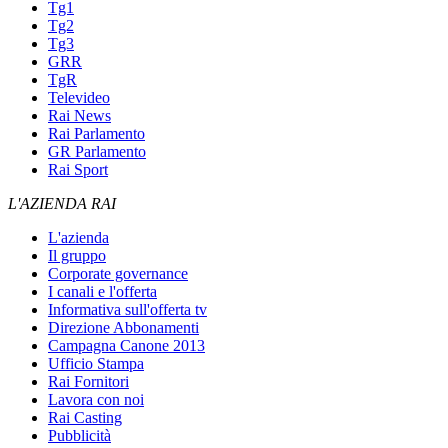
Tg1
Tg2
Tg3
GRR
TgR
Televideo
Rai News
Rai Parlamento
GR Parlamento
Rai Sport
L'AZIENDA RAI
L'azienda
Il gruppo
Corporate governance
I canali e l'offerta
Informativa sull'offerta tv
Direzione Abbonamenti
Campagna Canone 2013
Ufficio Stampa
Rai Fornitori
Lavora con noi
Rai Casting
Pubblicità