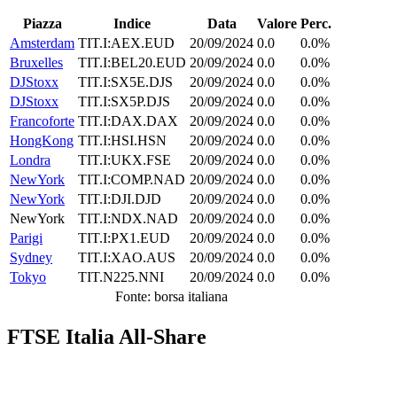
Piazza
Indice
Data
Valore
Perc.
Amsterdam
TIT.I:AEX.EUD
20/09/2024
0.0
0.0%
Bruxelles
TIT.I:BEL20.EUD
20/09/2024
0.0
0.0%
DJStoxx
TIT.I:SX5E.DJS
20/09/2024
0.0
0.0%
DJStoxx
TIT.I:SX5P.DJS
20/09/2024
0.0
0.0%
Francoforte
TIT.I:DAX.DAX
20/09/2024
0.0
0.0%
HongKong
TIT.I:HSI.HSN
20/09/2024
0.0
0.0%
Londra
TIT.I:UKX.FSE
20/09/2024
0.0
0.0%
NewYork
TIT.I:COMP.NAD
20/09/2024
0.0
0.0%
NewYork
TIT.I:DJI.DJD
20/09/2024
0.0
0.0%
NewYork
TIT.I:NDX.NAD
20/09/2024
0.0
0.0%
Parigi
TIT.I:PX1.EUD
20/09/2024
0.0
0.0%
Sydney
TIT.I:XAO.AUS
20/09/2024
0.0
0.0%
Tokyo
TIT.N225.NNI
20/09/2024
0.0
0.0%
Fonte: borsa italiana
FTSE Italia All-Share