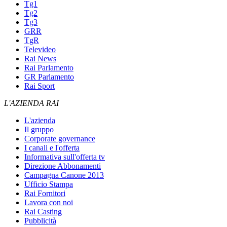
Tg1
Tg2
Tg3
GRR
TgR
Televideo
Rai News
Rai Parlamento
GR Parlamento
Rai Sport
L'AZIENDA RAI
L'azienda
Il gruppo
Corporate governance
I canali e l'offerta
Informativa sull'offerta tv
Direzione Abbonamenti
Campagna Canone 2013
Ufficio Stampa
Rai Fornitori
Lavora con noi
Rai Casting
Pubblicità