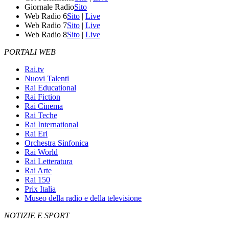
Giornale Radio
Sito
Web Radio 6
Sito
|
Live
Web Radio 7
Sito
|
Live
Web Radio 8
Sito
|
Live
PORTALI WEB
Rai.tv
Nuovi Talenti
Rai Educational
Rai Fiction
Rai Cinema
Rai Teche
Rai International
Rai Eri
Orchestra Sinfonica
Rai World
Rai Letteratura
Rai Arte
Rai 150
Prix Italia
Museo della radio e della televisione
NOTIZIE E SPORT