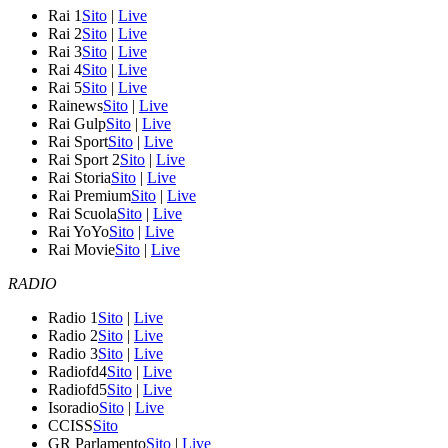
Rai 1
Sito
|
Live
Rai 2
Sito
|
Live
Rai 3
Sito
|
Live
Rai 4
Sito
|
Live
Rai 5
Sito
|
Live
Rainews
Sito
|
Live
Rai Gulp
Sito
|
Live
Rai Sport
Sito
|
Live
Rai Sport 2
Sito
|
Live
Rai Storia
Sito
|
Live
Rai Premium
Sito
|
Live
Rai Scuola
Sito
|
Live
Rai YoYo
Sito
|
Live
Rai Movie
Sito
|
Live
RADIO
Radio 1
Sito
|
Live
Radio 2
Sito
|
Live
Radio 3
Sito
|
Live
Radiofd4
Sito
|
Live
Radiofd5
Sito
|
Live
Isoradio
Sito
|
Live
CCISS
Sito
GR Parlamento
Sito
|
Live