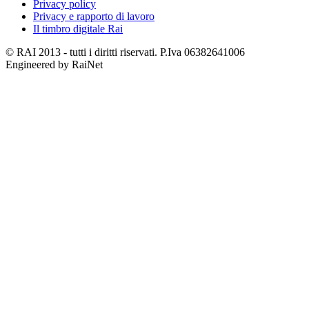
Privacy policy
Privacy e rapporto di lavoro
Il timbro digitale Rai
© RAI 2013 - tutti i diritti riservati. P.Iva 06382641006
Engineered by RaiNet