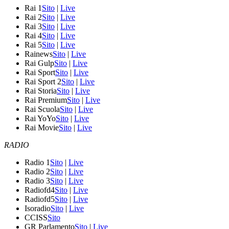
Rai 1
Sito
|
Live
Rai 2
Sito
|
Live
Rai 3
Sito
|
Live
Rai 4
Sito
|
Live
Rai 5
Sito
|
Live
Rainews
Sito
|
Live
Rai Gulp
Sito
|
Live
Rai Sport
Sito
|
Live
Rai Sport 2
Sito
|
Live
Rai Storia
Sito
|
Live
Rai Premium
Sito
|
Live
Rai Scuola
Sito
|
Live
Rai YoYo
Sito
|
Live
Rai Movie
Sito
|
Live
RADIO
Radio 1
Sito
|
Live
Radio 2
Sito
|
Live
Radio 3
Sito
|
Live
Radiofd4
Sito
|
Live
Radiofd5
Sito
|
Live
Isoradio
Sito
|
Live
CCISS
Sito
GR Parlamento
Sito
|
Live