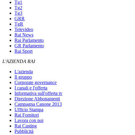
Tg1
Tg2
Tg3
GRR
TgR
Televideo
Rai News
Rai Parlamento
GR Parlamento
Rai Sport
L'AZIENDA RAI
L'azienda
Il gruppo
Corporate governance
I canali e l'offerta
Informativa sull'offerta tv
Direzione Abbonamenti
Campagna Canone 2013
Ufficio Stampa
Rai Fornitori
Lavora con noi
Rai Casting
Pubblicità