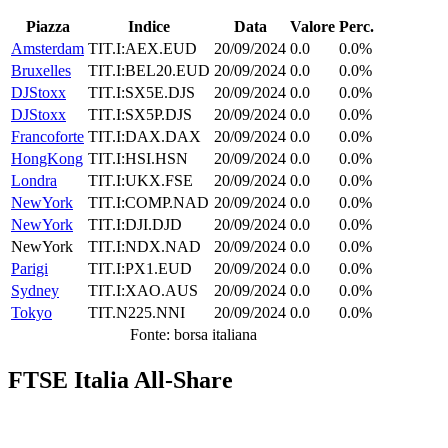
Piazza
Indice
Data
Valore
Perc.
Amsterdam
TIT.I:AEX.EUD
20/09/2024
0.0
0.0%
Bruxelles
TIT.I:BEL20.EUD
20/09/2024
0.0
0.0%
DJStoxx
TIT.I:SX5E.DJS
20/09/2024
0.0
0.0%
DJStoxx
TIT.I:SX5P.DJS
20/09/2024
0.0
0.0%
Francoforte
TIT.I:DAX.DAX
20/09/2024
0.0
0.0%
HongKong
TIT.I:HSI.HSN
20/09/2024
0.0
0.0%
Londra
TIT.I:UKX.FSE
20/09/2024
0.0
0.0%
NewYork
TIT.I:COMP.NAD
20/09/2024
0.0
0.0%
NewYork
TIT.I:DJI.DJD
20/09/2024
0.0
0.0%
NewYork
TIT.I:NDX.NAD
20/09/2024
0.0
0.0%
Parigi
TIT.I:PX1.EUD
20/09/2024
0.0
0.0%
Sydney
TIT.I:XAO.AUS
20/09/2024
0.0
0.0%
Tokyo
TIT.N225.NNI
20/09/2024
0.0
0.0%
Fonte: borsa italiana
FTSE Italia All-Share