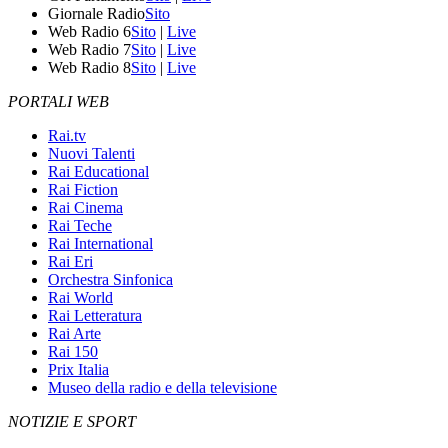
Giornale Radio
Sito
Web Radio 6
Sito
|
Live
Web Radio 7
Sito
|
Live
Web Radio 8
Sito
|
Live
PORTALI WEB
Rai.tv
Nuovi Talenti
Rai Educational
Rai Fiction
Rai Cinema
Rai Teche
Rai International
Rai Eri
Orchestra Sinfonica
Rai World
Rai Letteratura
Rai Arte
Rai 150
Prix Italia
Museo della radio e della televisione
NOTIZIE E SPORT