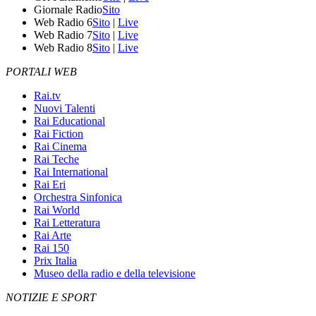
Giornale Radio
Sito
Web Radio 6
Sito
|
Live
Web Radio 7
Sito
|
Live
Web Radio 8
Sito
|
Live
PORTALI WEB
Rai.tv
Nuovi Talenti
Rai Educational
Rai Fiction
Rai Cinema
Rai Teche
Rai International
Rai Eri
Orchestra Sinfonica
Rai World
Rai Letteratura
Rai Arte
Rai 150
Prix Italia
Museo della radio e della televisione
NOTIZIE E SPORT