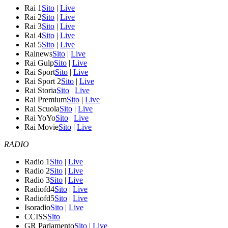
Rai 1
Sito
|
Live
Rai 2
Sito
|
Live
Rai 3
Sito
|
Live
Rai 4
Sito
|
Live
Rai 5
Sito
|
Live
Rainews
Sito
|
Live
Rai Gulp
Sito
|
Live
Rai Sport
Sito
|
Live
Rai Sport 2
Sito
|
Live
Rai Storia
Sito
|
Live
Rai Premium
Sito
|
Live
Rai Scuola
Sito
|
Live
Rai YoYo
Sito
|
Live
Rai Movie
Sito
|
Live
RADIO
Radio 1
Sito
|
Live
Radio 2
Sito
|
Live
Radio 3
Sito
|
Live
Radiofd4
Sito
|
Live
Radiofd5
Sito
|
Live
Isoradio
Sito
|
Live
CCISS
Sito
GR Parlamento
Sito
|
Live