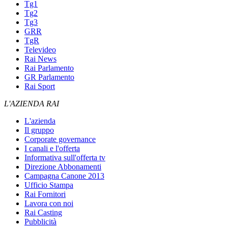
Tg1
Tg2
Tg3
GRR
TgR
Televideo
Rai News
Rai Parlamento
GR Parlamento
Rai Sport
L'AZIENDA RAI
L'azienda
Il gruppo
Corporate governance
I canali e l'offerta
Informativa sull'offerta tv
Direzione Abbonamenti
Campagna Canone 2013
Ufficio Stampa
Rai Fornitori
Lavora con noi
Rai Casting
Pubblicità