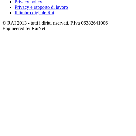
Privacy policy
Privacy e rapporto di lavoro
Il timbro digitale Rai
© RAI 2013 - tutti i diritti riservati. P.Iva 06382641006
Engineered by RaiNet