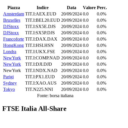
Piazza
Indice
Data
Valore
Perc.
Amsterdam
TIT.I:AEX.EUD
20/09/2024
0.0
0.0%
Bruxelles
TIT.I:BEL20.EUD
20/09/2024
0.0
0.0%
DJStoxx
TIT.I:SX5E.DJS
20/09/2024
0.0
0.0%
DJStoxx
TIT.I:SX5P.DJS
20/09/2024
0.0
0.0%
Francoforte
TIT.I:DAX.DAX
20/09/2024
0.0
0.0%
HongKong
TIT.I:HSI.HSN
20/09/2024
0.0
0.0%
Londra
TIT.I:UKX.FSE
20/09/2024
0.0
0.0%
NewYork
TIT.I:COMP.NAD
20/09/2024
0.0
0.0%
NewYork
TIT.I:DJI.DJD
20/09/2024
0.0
0.0%
NewYork
TIT.I:NDX.NAD
20/09/2024
0.0
0.0%
Parigi
TIT.I:PX1.EUD
20/09/2024
0.0
0.0%
Sydney
TIT.I:XAO.AUS
20/09/2024
0.0
0.0%
Tokyo
TIT.N225.NNI
20/09/2024
0.0
0.0%
Fonte: borsa italiana
FTSE Italia All-Share