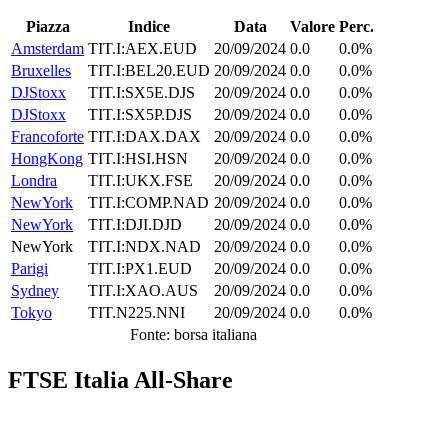
Piazza
Indice
Data
Valore
Perc.
Amsterdam
TIT.I:AEX.EUD
20/09/2024
0.0
0.0%
Bruxelles
TIT.I:BEL20.EUD
20/09/2024
0.0
0.0%
DJStoxx
TIT.I:SX5E.DJS
20/09/2024
0.0
0.0%
DJStoxx
TIT.I:SX5P.DJS
20/09/2024
0.0
0.0%
Francoforte
TIT.I:DAX.DAX
20/09/2024
0.0
0.0%
HongKong
TIT.I:HSI.HSN
20/09/2024
0.0
0.0%
Londra
TIT.I:UKX.FSE
20/09/2024
0.0
0.0%
NewYork
TIT.I:COMP.NAD
20/09/2024
0.0
0.0%
NewYork
TIT.I:DJI.DJD
20/09/2024
0.0
0.0%
NewYork
TIT.I:NDX.NAD
20/09/2024
0.0
0.0%
Parigi
TIT.I:PX1.EUD
20/09/2024
0.0
0.0%
Sydney
TIT.I:XAO.AUS
20/09/2024
0.0
0.0%
Tokyo
TIT.N225.NNI
20/09/2024
0.0
0.0%
Fonte: borsa italiana
FTSE Italia All-Share