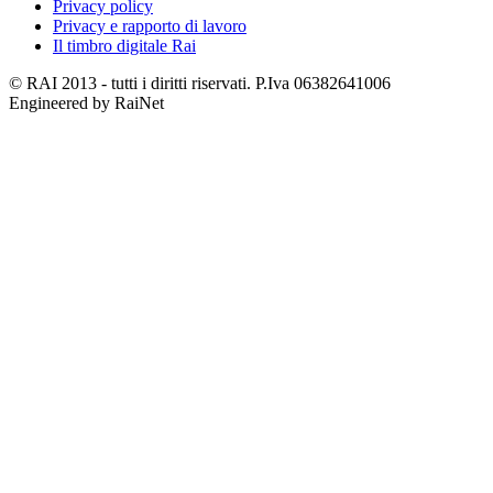
Privacy policy
Privacy e rapporto di lavoro
Il timbro digitale Rai
© RAI 2013 - tutti i diritti riservati. P.Iva 06382641006
Engineered by RaiNet