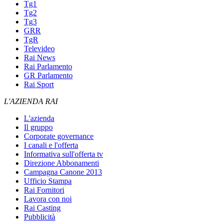
Tg1
Tg2
Tg3
GRR
TgR
Televideo
Rai News
Rai Parlamento
GR Parlamento
Rai Sport
L'AZIENDA RAI
L'azienda
Il gruppo
Corporate governance
I canali e l'offerta
Informativa sull'offerta tv
Direzione Abbonamenti
Campagna Canone 2013
Ufficio Stampa
Rai Fornitori
Lavora con noi
Rai Casting
Pubblicità