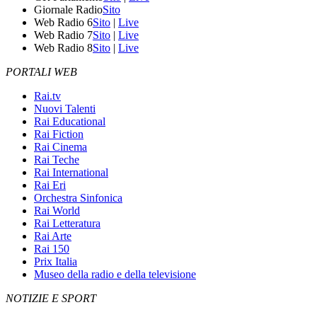
Giornale Radio
Sito
Web Radio 6
Sito
|
Live
Web Radio 7
Sito
|
Live
Web Radio 8
Sito
|
Live
PORTALI WEB
Rai.tv
Nuovi Talenti
Rai Educational
Rai Fiction
Rai Cinema
Rai Teche
Rai International
Rai Eri
Orchestra Sinfonica
Rai World
Rai Letteratura
Rai Arte
Rai 150
Prix Italia
Museo della radio e della televisione
NOTIZIE E SPORT