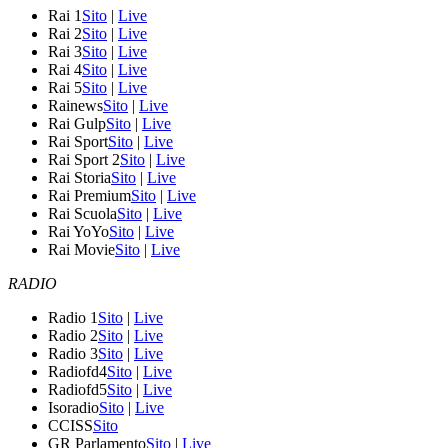
Rai 1
Sito
|
Live
Rai 2
Sito
|
Live
Rai 3
Sito
|
Live
Rai 4
Sito
|
Live
Rai 5
Sito
|
Live
Rainews
Sito
|
Live
Rai Gulp
Sito
|
Live
Rai Sport
Sito
|
Live
Rai Sport 2
Sito
|
Live
Rai Storia
Sito
|
Live
Rai Premium
Sito
|
Live
Rai Scuola
Sito
|
Live
Rai YoYo
Sito
|
Live
Rai Movie
Sito
|
Live
RADIO
Radio 1
Sito
|
Live
Radio 2
Sito
|
Live
Radio 3
Sito
|
Live
Radiofd4
Sito
|
Live
Radiofd5
Sito
|
Live
Isoradio
Sito
|
Live
CCISS
Sito
GR Parlamento
Sito
|
Live