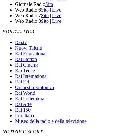
Giornale Radio
Sito
Web Radio 6
Sito
|
Live
Web Radio 7
Sito
|
Live
Web Radio 8
Sito
|
Live
PORTALI WEB
Rai.tv
Nuovi Talenti
Rai Educational
Rai Fiction
Rai Cinema
Rai Teche
Rai International
Rai Eri
Orchestra Sinfonica
Rai World
Rai Letteratura
Rai Arte
Rai 150
Prix Italia
Museo della radio e della televisione
NOTIZIE E SPORT