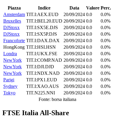
Piazza
Indice
Data
Valore
Perc.
Amsterdam
TIT.I:AEX.EUD
20/09/2024
0.0
0.0%
Bruxelles
TIT.I:BEL20.EUD
20/09/2024
0.0
0.0%
DJStoxx
TIT.I:SX5E.DJS
20/09/2024
0.0
0.0%
DJStoxx
TIT.I:SX5P.DJS
20/09/2024
0.0
0.0%
Francoforte
TIT.I:DAX.DAX
20/09/2024
0.0
0.0%
HongKong
TIT.I:HSI.HSN
20/09/2024
0.0
0.0%
Londra
TIT.I:UKX.FSE
20/09/2024
0.0
0.0%
NewYork
TIT.I:COMP.NAD
20/09/2024
0.0
0.0%
NewYork
TIT.I:DJI.DJD
20/09/2024
0.0
0.0%
NewYork
TIT.I:NDX.NAD
20/09/2024
0.0
0.0%
Parigi
TIT.I:PX1.EUD
20/09/2024
0.0
0.0%
Sydney
TIT.I:XAO.AUS
20/09/2024
0.0
0.0%
Tokyo
TIT.N225.NNI
20/09/2024
0.0
0.0%
Fonte: borsa italiana
FTSE Italia All-Share