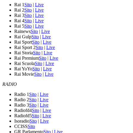
Rai 1
Sito
|
Live
Rai 2
Sito
|
Live
Rai 3
Sito
|
Live
Rai 4
Sito
|
Live
Rai 5
Sito
|
Live
Rainews
Sito
|
Live
Rai Gulp
Sito
|
Live
Rai Sport
Sito
|
Live
Rai Sport 2
Sito
|
Live
Rai Storia
Sito
|
Live
Rai Premium
Sito
|
Live
Rai Scuola
Sito
|
Live
Rai YoYo
Sito
|
Live
Rai Movie
Sito
|
Live
RADIO
Radio 1
Sito
|
Live
Radio 2
Sito
|
Live
Radio 3
Sito
|
Live
Radiofd4
Sito
|
Live
Radiofd5
Sito
|
Live
Isoradio
Sito
|
Live
CCISS
Sito
GR Parlamento
Sito
|
Live