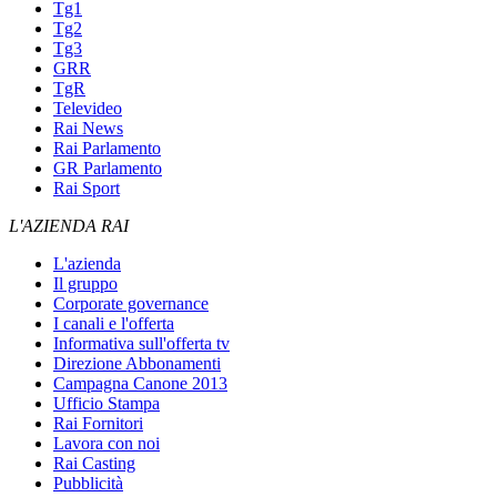
Tg1
Tg2
Tg3
GRR
TgR
Televideo
Rai News
Rai Parlamento
GR Parlamento
Rai Sport
L'AZIENDA RAI
L'azienda
Il gruppo
Corporate governance
I canali e l'offerta
Informativa sull'offerta tv
Direzione Abbonamenti
Campagna Canone 2013
Ufficio Stampa
Rai Fornitori
Lavora con noi
Rai Casting
Pubblicità