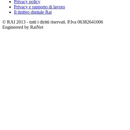
Privacy policy
Privacy e rapporto di lavoro
Il timbro digitale Rai
© RAI 2013 - tutti i diritti riservati. P.Iva 06382641006
Engineered by RaiNet