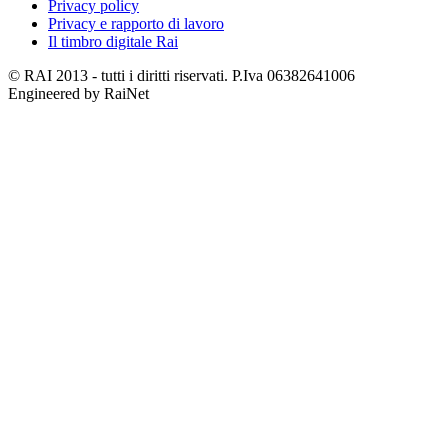
Privacy policy
Privacy e rapporto di lavoro
Il timbro digitale Rai
© RAI 2013 - tutti i diritti riservati. P.Iva 06382641006
Engineered by RaiNet