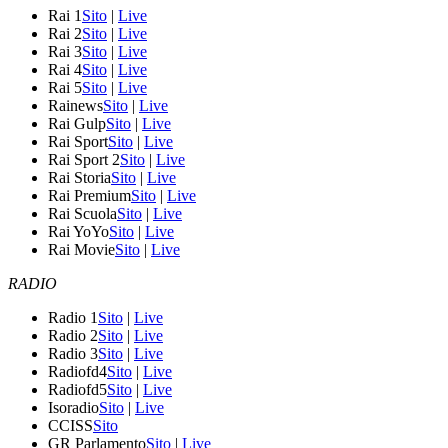
Rai 1
Sito
|
Live
Rai 2
Sito
|
Live
Rai 3
Sito
|
Live
Rai 4
Sito
|
Live
Rai 5
Sito
|
Live
Rainews
Sito
|
Live
Rai Gulp
Sito
|
Live
Rai Sport
Sito
|
Live
Rai Sport 2
Sito
|
Live
Rai Storia
Sito
|
Live
Rai Premium
Sito
|
Live
Rai Scuola
Sito
|
Live
Rai YoYo
Sito
|
Live
Rai Movie
Sito
|
Live
RADIO
Radio 1
Sito
|
Live
Radio 2
Sito
|
Live
Radio 3
Sito
|
Live
Radiofd4
Sito
|
Live
Radiofd5
Sito
|
Live
Isoradio
Sito
|
Live
CCISS
Sito
GR Parlamento
Sito
|
Live