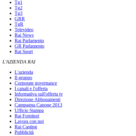
Tg1
Tg2
Tg3
GRR
TgR
Televideo
Rai News
Rai Parlamento
GR Parlamento
Rai Sport
L'AZIENDA RAI
L'azienda
Il gruppo
Corporate governance
I canali e l'offerta
Informativa sull'offerta tv
Direzione Abbonamenti
Campagna Canone 2013
Ufficio Stampa
Rai Fornitori
Lavora con noi
Rai Casting
Pubblicità