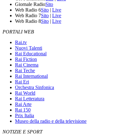
Giornale Radio
Sito
Web Radio 6
Sito
|
Live
Web Radio 7
Sito
|
Live
Web Radio 8
Sito
|
Live
PORTALI WEB
Rai.tv
Nuovi Talenti
Rai Educational
Rai Fiction
Rai Cinema
Rai Teche
Rai International
Rai Eri
Orchestra Sinfonica
Rai World
Rai Letteratura
Rai Arte
Rai 150
Prix Italia
Museo della radio e della televisione
NOTIZIE E SPORT