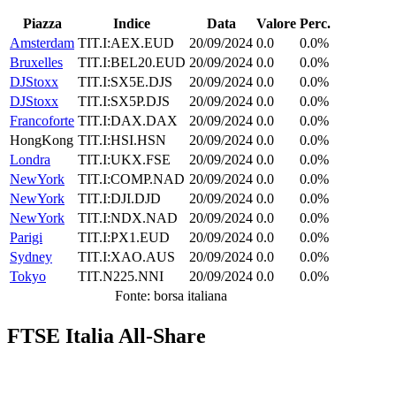
Piazza
Indice
Data
Valore
Perc.
Amsterdam
TIT.I:AEX.EUD
20/09/2024
0.0
0.0%
Bruxelles
TIT.I:BEL20.EUD
20/09/2024
0.0
0.0%
DJStoxx
TIT.I:SX5E.DJS
20/09/2024
0.0
0.0%
DJStoxx
TIT.I:SX5P.DJS
20/09/2024
0.0
0.0%
Francoforte
TIT.I:DAX.DAX
20/09/2024
0.0
0.0%
HongKong
TIT.I:HSI.HSN
20/09/2024
0.0
0.0%
Londra
TIT.I:UKX.FSE
20/09/2024
0.0
0.0%
NewYork
TIT.I:COMP.NAD
20/09/2024
0.0
0.0%
NewYork
TIT.I:DJI.DJD
20/09/2024
0.0
0.0%
NewYork
TIT.I:NDX.NAD
20/09/2024
0.0
0.0%
Parigi
TIT.I:PX1.EUD
20/09/2024
0.0
0.0%
Sydney
TIT.I:XAO.AUS
20/09/2024
0.0
0.0%
Tokyo
TIT.N225.NNI
20/09/2024
0.0
0.0%
Fonte: borsa italiana
FTSE Italia All-Share