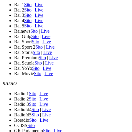
Rai 1
Sito
|
Live
Rai 2
Sito
|
Live
Rai 3
Sito
|
Live
Rai 4
Sito
|
Live
Rai 5
Sito
|
Live
Rainews
Sito
|
Live
Rai Gulp
Sito
|
Live
Rai Sport
Sito
|
Live
Rai Sport 2
Sito
|
Live
Rai Storia
Sito
|
Live
Rai Premium
Sito
|
Live
Rai Scuola
Sito
|
Live
Rai YoYo
Sito
|
Live
Rai Movie
Sito
|
Live
RADIO
Radio 1
Sito
|
Live
Radio 2
Sito
|
Live
Radio 3
Sito
|
Live
Radiofd4
Sito
|
Live
Radiofd5
Sito
|
Live
Isoradio
Sito
|
Live
CCISS
Sito
GR Parlamento
Sito
|
Live