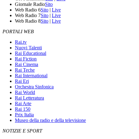
Giornale Radio
Sito
Web Radio 6
Sito
|
Live
Web Radio 7
Sito
|
Live
Web Radio 8
Sito
|
Live
PORTALI WEB
Rai.tv
Nuovi Talenti
Rai Educational
Rai Fiction
Rai Cinema
Rai Teche
Rai International
Rai Eri
Orchestra Sinfonica
Rai World
Rai Letteratura
Rai Arte
Rai 150
Prix Italia
Museo della radio e della televisione
NOTIZIE E SPORT