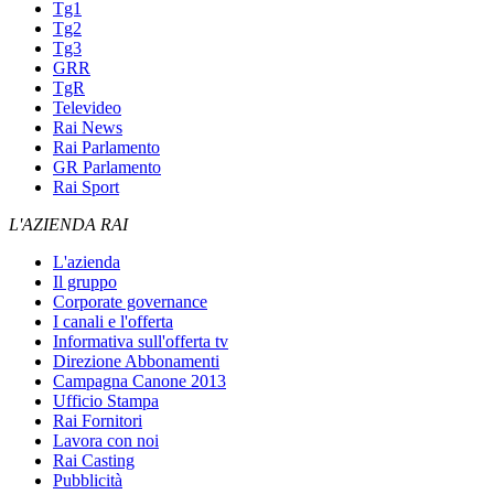
Tg1
Tg2
Tg3
GRR
TgR
Televideo
Rai News
Rai Parlamento
GR Parlamento
Rai Sport
L'AZIENDA RAI
L'azienda
Il gruppo
Corporate governance
I canali e l'offerta
Informativa sull'offerta tv
Direzione Abbonamenti
Campagna Canone 2013
Ufficio Stampa
Rai Fornitori
Lavora con noi
Rai Casting
Pubblicità