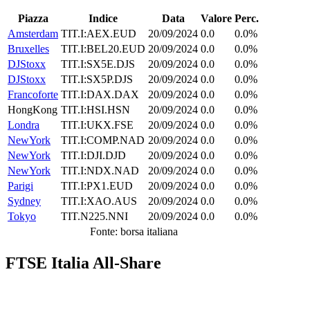
Piazza
Indice
Data
Valore
Perc.
Amsterdam
TIT.I:AEX.EUD
20/09/2024
0.0
0.0%
Bruxelles
TIT.I:BEL20.EUD
20/09/2024
0.0
0.0%
DJStoxx
TIT.I:SX5E.DJS
20/09/2024
0.0
0.0%
DJStoxx
TIT.I:SX5P.DJS
20/09/2024
0.0
0.0%
Francoforte
TIT.I:DAX.DAX
20/09/2024
0.0
0.0%
HongKong
TIT.I:HSI.HSN
20/09/2024
0.0
0.0%
Londra
TIT.I:UKX.FSE
20/09/2024
0.0
0.0%
NewYork
TIT.I:COMP.NAD
20/09/2024
0.0
0.0%
NewYork
TIT.I:DJI.DJD
20/09/2024
0.0
0.0%
NewYork
TIT.I:NDX.NAD
20/09/2024
0.0
0.0%
Parigi
TIT.I:PX1.EUD
20/09/2024
0.0
0.0%
Sydney
TIT.I:XAO.AUS
20/09/2024
0.0
0.0%
Tokyo
TIT.N225.NNI
20/09/2024
0.0
0.0%
Fonte: borsa italiana
FTSE Italia All-Share