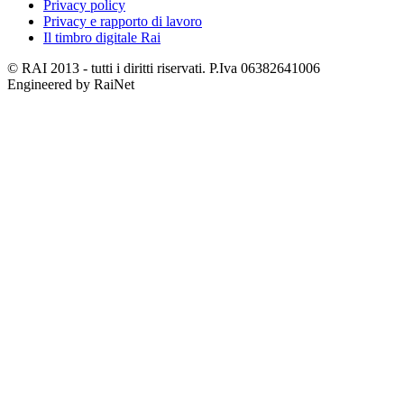
Privacy policy
Privacy e rapporto di lavoro
Il timbro digitale Rai
© RAI 2013 - tutti i diritti riservati. P.Iva 06382641006
Engineered by RaiNet