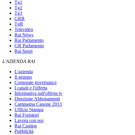
Tg1
Tg2
Tg3
GRR
TgR
Televideo
Rai News
Rai Parlamento
GR Parlamento
Rai Sport
L'AZIENDA RAI
L'azienda
Il gruppo
Corporate governance
I canali e l'offerta
Informativa sull'offerta tv
Direzione Abbonamenti
Campagna Canone 2013
Ufficio Stampa
Rai Fornitori
Lavora con noi
Rai Casting
Pubblicità