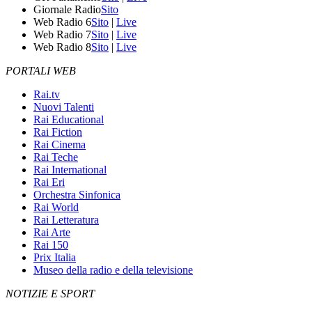
Giornale Radio
Sito
Web Radio 6
Sito
|
Live
Web Radio 7
Sito
|
Live
Web Radio 8
Sito
|
Live
PORTALI WEB
Rai.tv
Nuovi Talenti
Rai Educational
Rai Fiction
Rai Cinema
Rai Teche
Rai International
Rai Eri
Orchestra Sinfonica
Rai World
Rai Letteratura
Rai Arte
Rai 150
Prix Italia
Museo della radio e della televisione
NOTIZIE E SPORT