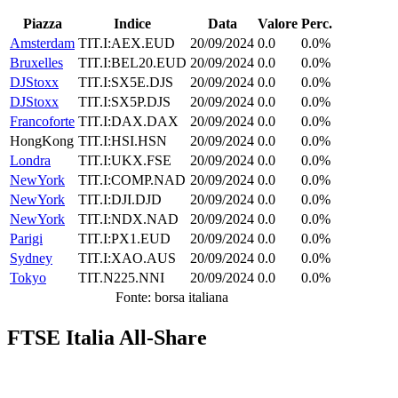
Piazza
Indice
Data
Valore
Perc.
Amsterdam
TIT.I:AEX.EUD
20/09/2024
0.0
0.0%
Bruxelles
TIT.I:BEL20.EUD
20/09/2024
0.0
0.0%
DJStoxx
TIT.I:SX5E.DJS
20/09/2024
0.0
0.0%
DJStoxx
TIT.I:SX5P.DJS
20/09/2024
0.0
0.0%
Francoforte
TIT.I:DAX.DAX
20/09/2024
0.0
0.0%
HongKong
TIT.I:HSI.HSN
20/09/2024
0.0
0.0%
Londra
TIT.I:UKX.FSE
20/09/2024
0.0
0.0%
NewYork
TIT.I:COMP.NAD
20/09/2024
0.0
0.0%
NewYork
TIT.I:DJI.DJD
20/09/2024
0.0
0.0%
NewYork
TIT.I:NDX.NAD
20/09/2024
0.0
0.0%
Parigi
TIT.I:PX1.EUD
20/09/2024
0.0
0.0%
Sydney
TIT.I:XAO.AUS
20/09/2024
0.0
0.0%
Tokyo
TIT.N225.NNI
20/09/2024
0.0
0.0%
Fonte: borsa italiana
FTSE Italia All-Share