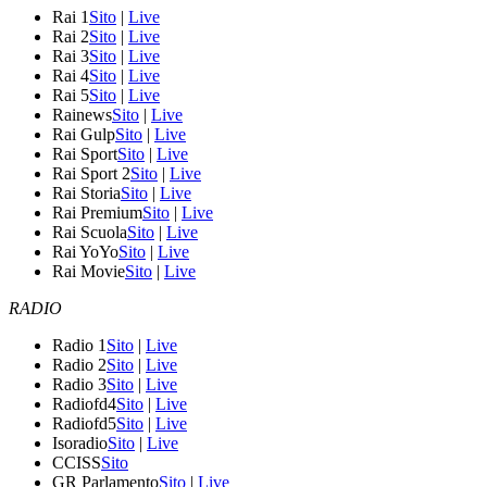
Rai 1
Sito
|
Live
Rai 2
Sito
|
Live
Rai 3
Sito
|
Live
Rai 4
Sito
|
Live
Rai 5
Sito
|
Live
Rainews
Sito
|
Live
Rai Gulp
Sito
|
Live
Rai Sport
Sito
|
Live
Rai Sport 2
Sito
|
Live
Rai Storia
Sito
|
Live
Rai Premium
Sito
|
Live
Rai Scuola
Sito
|
Live
Rai YoYo
Sito
|
Live
Rai Movie
Sito
|
Live
RADIO
Radio 1
Sito
|
Live
Radio 2
Sito
|
Live
Radio 3
Sito
|
Live
Radiofd4
Sito
|
Live
Radiofd5
Sito
|
Live
Isoradio
Sito
|
Live
CCISS
Sito
GR Parlamento
Sito
|
Live