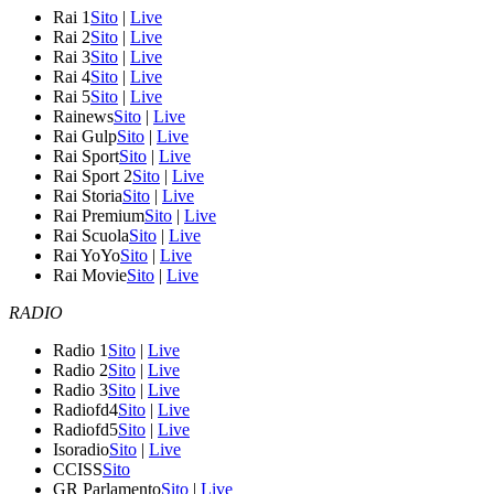
Rai 1
Sito
|
Live
Rai 2
Sito
|
Live
Rai 3
Sito
|
Live
Rai 4
Sito
|
Live
Rai 5
Sito
|
Live
Rainews
Sito
|
Live
Rai Gulp
Sito
|
Live
Rai Sport
Sito
|
Live
Rai Sport 2
Sito
|
Live
Rai Storia
Sito
|
Live
Rai Premium
Sito
|
Live
Rai Scuola
Sito
|
Live
Rai YoYo
Sito
|
Live
Rai Movie
Sito
|
Live
RADIO
Radio 1
Sito
|
Live
Radio 2
Sito
|
Live
Radio 3
Sito
|
Live
Radiofd4
Sito
|
Live
Radiofd5
Sito
|
Live
Isoradio
Sito
|
Live
CCISS
Sito
GR Parlamento
Sito
|
Live