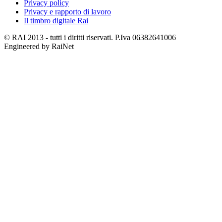
Privacy policy
Privacy e rapporto di lavoro
Il timbro digitale Rai
© RAI 2013 - tutti i diritti riservati. P.Iva 06382641006
Engineered by RaiNet