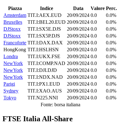
Piazza
Indice
Data
Valore
Perc.
Amsterdam
TIT.I:AEX.EUD
20/09/2024
0.0
0.0%
Bruxelles
TIT.I:BEL20.EUD
20/09/2024
0.0
0.0%
DJStoxx
TIT.I:SX5E.DJS
20/09/2024
0.0
0.0%
DJStoxx
TIT.I:SX5P.DJS
20/09/2024
0.0
0.0%
Francoforte
TIT.I:DAX.DAX
20/09/2024
0.0
0.0%
HongKong
TIT.I:HSI.HSN
20/09/2024
0.0
0.0%
Londra
TIT.I:UKX.FSE
20/09/2024
0.0
0.0%
NewYork
TIT.I:COMP.NAD
20/09/2024
0.0
0.0%
NewYork
TIT.I:DJI.DJD
20/09/2024
0.0
0.0%
NewYork
TIT.I:NDX.NAD
20/09/2024
0.0
0.0%
Parigi
TIT.I:PX1.EUD
20/09/2024
0.0
0.0%
Sydney
TIT.I:XAO.AUS
20/09/2024
0.0
0.0%
Tokyo
TIT.N225.NNI
20/09/2024
0.0
0.0%
Fonte: borsa italiana
FTSE Italia All-Share