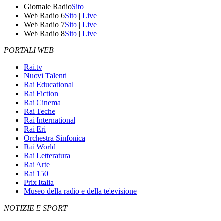
Giornale Radio
Sito
Web Radio 6
Sito
|
Live
Web Radio 7
Sito
|
Live
Web Radio 8
Sito
|
Live
PORTALI WEB
Rai.tv
Nuovi Talenti
Rai Educational
Rai Fiction
Rai Cinema
Rai Teche
Rai International
Rai Eri
Orchestra Sinfonica
Rai World
Rai Letteratura
Rai Arte
Rai 150
Prix Italia
Museo della radio e della televisione
NOTIZIE E SPORT