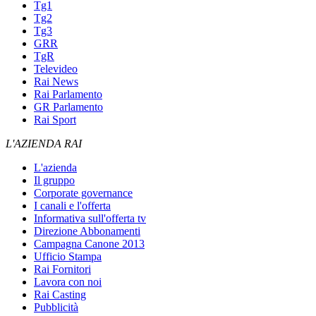
Tg1
Tg2
Tg3
GRR
TgR
Televideo
Rai News
Rai Parlamento
GR Parlamento
Rai Sport
L'AZIENDA RAI
L'azienda
Il gruppo
Corporate governance
I canali e l'offerta
Informativa sull'offerta tv
Direzione Abbonamenti
Campagna Canone 2013
Ufficio Stampa
Rai Fornitori
Lavora con noi
Rai Casting
Pubblicità