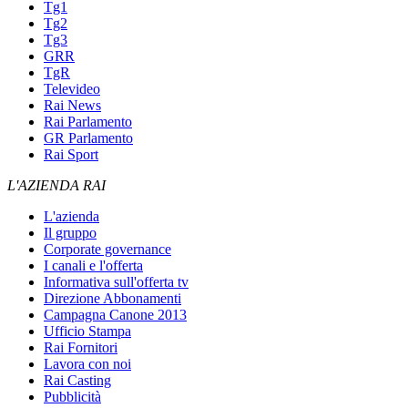
Tg1
Tg2
Tg3
GRR
TgR
Televideo
Rai News
Rai Parlamento
GR Parlamento
Rai Sport
L'AZIENDA RAI
L'azienda
Il gruppo
Corporate governance
I canali e l'offerta
Informativa sull'offerta tv
Direzione Abbonamenti
Campagna Canone 2013
Ufficio Stampa
Rai Fornitori
Lavora con noi
Rai Casting
Pubblicità