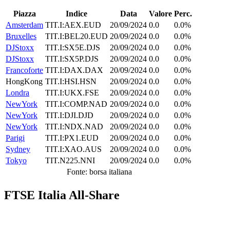
Piazza
Indice
Data
Valore
Perc.
Amsterdam
TIT.I:AEX.EUD
20/09/2024
0.0
0.0%
Bruxelles
TIT.I:BEL20.EUD
20/09/2024
0.0
0.0%
DJStoxx
TIT.I:SX5E.DJS
20/09/2024
0.0
0.0%
DJStoxx
TIT.I:SX5P.DJS
20/09/2024
0.0
0.0%
Francoforte
TIT.I:DAX.DAX
20/09/2024
0.0
0.0%
HongKong
TIT.I:HSI.HSN
20/09/2024
0.0
0.0%
Londra
TIT.I:UKX.FSE
20/09/2024
0.0
0.0%
NewYork
TIT.I:COMP.NAD
20/09/2024
0.0
0.0%
NewYork
TIT.I:DJI.DJD
20/09/2024
0.0
0.0%
NewYork
TIT.I:NDX.NAD
20/09/2024
0.0
0.0%
Parigi
TIT.I:PX1.EUD
20/09/2024
0.0
0.0%
Sydney
TIT.I:XAO.AUS
20/09/2024
0.0
0.0%
Tokyo
TIT.N225.NNI
20/09/2024
0.0
0.0%
Fonte: borsa italiana
FTSE Italia All-Share