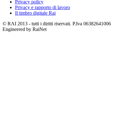
Privacy policy
Privacy e rapporto di lavoro
Il timbro digitale Rai
© RAI 2013 - tutti i diritti riservati. P.Iva 06382641006
Engineered by RaiNet