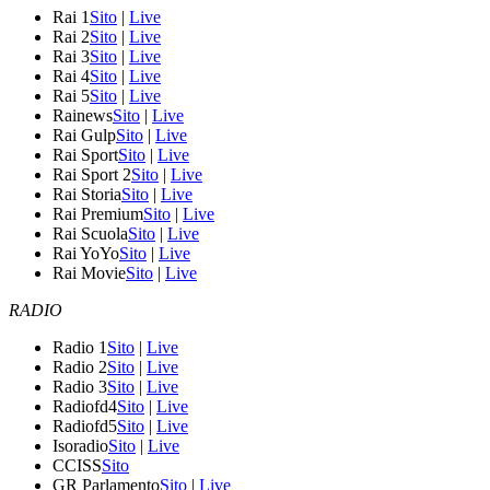
Rai 1
Sito
|
Live
Rai 2
Sito
|
Live
Rai 3
Sito
|
Live
Rai 4
Sito
|
Live
Rai 5
Sito
|
Live
Rainews
Sito
|
Live
Rai Gulp
Sito
|
Live
Rai Sport
Sito
|
Live
Rai Sport 2
Sito
|
Live
Rai Storia
Sito
|
Live
Rai Premium
Sito
|
Live
Rai Scuola
Sito
|
Live
Rai YoYo
Sito
|
Live
Rai Movie
Sito
|
Live
RADIO
Radio 1
Sito
|
Live
Radio 2
Sito
|
Live
Radio 3
Sito
|
Live
Radiofd4
Sito
|
Live
Radiofd5
Sito
|
Live
Isoradio
Sito
|
Live
CCISS
Sito
GR Parlamento
Sito
|
Live