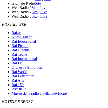
Giornale Radio
Sito
Web Radio 6
Sito
|
Live
Web Radio 7
Sito
|
Live
Web Radio 8
Sito
|
Live
PORTALI WEB
Rai.tv
Nuovi Talenti
Rai Educational
Rai Fiction
Rai Cinema
Rai Teche
Rai International
Rai Eri
Orchestra Sinfonica
Rai World
Rai Letteratura
Rai Arte
Rai 150
Prix Italia
Museo della radio e della televisione
NOTIZIE E SPORT