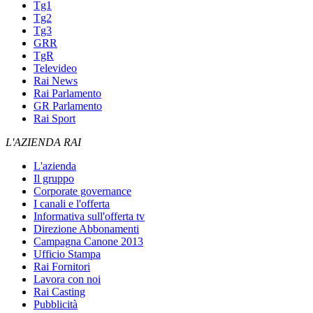
Tg1
Tg2
Tg3
GRR
TgR
Televideo
Rai News
Rai Parlamento
GR Parlamento
Rai Sport
L'AZIENDA RAI
L'azienda
Il gruppo
Corporate governance
I canali e l'offerta
Informativa sull'offerta tv
Direzione Abbonamenti
Campagna Canone 2013
Ufficio Stampa
Rai Fornitori
Lavora con noi
Rai Casting
Pubblicità