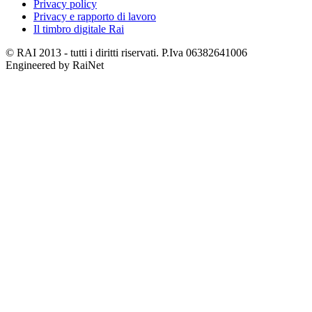
Privacy policy
Privacy e rapporto di lavoro
Il timbro digitale Rai
© RAI 2013 - tutti i diritti riservati. P.Iva 06382641006
Engineered by RaiNet