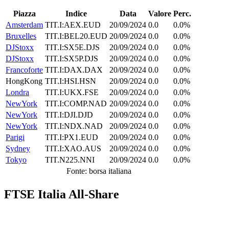
Piazza
Indice
Data
Valore
Perc.
Amsterdam
TIT.I:AEX.EUD
20/09/2024
0.0
0.0%
Bruxelles
TIT.I:BEL20.EUD
20/09/2024
0.0
0.0%
DJStoxx
TIT.I:SX5E.DJS
20/09/2024
0.0
0.0%
DJStoxx
TIT.I:SX5P.DJS
20/09/2024
0.0
0.0%
Francoforte
TIT.I:DAX.DAX
20/09/2024
0.0
0.0%
HongKong
TIT.I:HSI.HSN
20/09/2024
0.0
0.0%
Londra
TIT.I:UKX.FSE
20/09/2024
0.0
0.0%
NewYork
TIT.I:COMP.NAD
20/09/2024
0.0
0.0%
NewYork
TIT.I:DJI.DJD
20/09/2024
0.0
0.0%
NewYork
TIT.I:NDX.NAD
20/09/2024
0.0
0.0%
Parigi
TIT.I:PX1.EUD
20/09/2024
0.0
0.0%
Sydney
TIT.I:XAO.AUS
20/09/2024
0.0
0.0%
Tokyo
TIT.N225.NNI
20/09/2024
0.0
0.0%
Fonte: borsa italiana
FTSE Italia All-Share