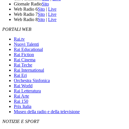
Giornale Radio
Sito
Web Radio 6
Sito
|
Live
Web Radio 7
Sito
|
Live
Web Radio 8
Sito
|
Live
PORTALI WEB
Rai.tv
Nuovi Talenti
Rai Educational
Rai Fiction
Rai Cinema
Rai Teche
Rai International
Rai Eri
Orchestra Sinfonica
Rai World
Rai Letteratura
Rai Arte
Rai 150
Prix Italia
Museo della radio e della televisione
NOTIZIE E SPORT