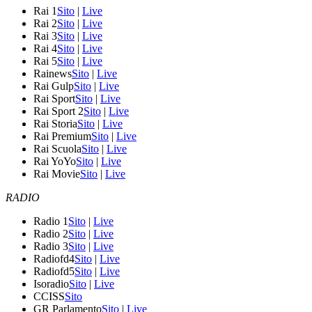
Rai 1
Sito
|
Live
Rai 2
Sito
|
Live
Rai 3
Sito
|
Live
Rai 4
Sito
|
Live
Rai 5
Sito
|
Live
Rainews
Sito
|
Live
Rai Gulp
Sito
|
Live
Rai Sport
Sito
|
Live
Rai Sport 2
Sito
|
Live
Rai Storia
Sito
|
Live
Rai Premium
Sito
|
Live
Rai Scuola
Sito
|
Live
Rai YoYo
Sito
|
Live
Rai Movie
Sito
|
Live
RADIO
Radio 1
Sito
|
Live
Radio 2
Sito
|
Live
Radio 3
Sito
|
Live
Radiofd4
Sito
|
Live
Radiofd5
Sito
|
Live
Isoradio
Sito
|
Live
CCISS
Sito
GR Parlamento
Sito
|
Live