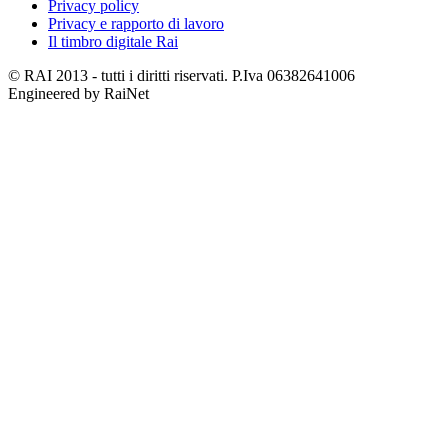
Privacy policy
Privacy e rapporto di lavoro
Il timbro digitale Rai
© RAI 2013 - tutti i diritti riservati. P.Iva 06382641006
Engineered by RaiNet