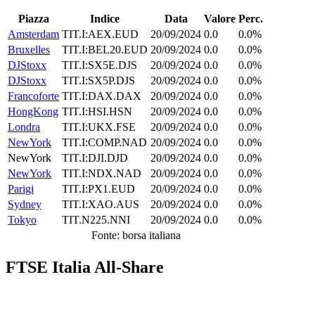
Piazza
Indice
Data
Valore
Perc.
Amsterdam
TIT.I:AEX.EUD
20/09/2024
0.0
0.0%
Bruxelles
TIT.I:BEL20.EUD
20/09/2024
0.0
0.0%
DJStoxx
TIT.I:SX5E.DJS
20/09/2024
0.0
0.0%
DJStoxx
TIT.I:SX5P.DJS
20/09/2024
0.0
0.0%
Francoforte
TIT.I:DAX.DAX
20/09/2024
0.0
0.0%
HongKong
TIT.I:HSI.HSN
20/09/2024
0.0
0.0%
Londra
TIT.I:UKX.FSE
20/09/2024
0.0
0.0%
NewYork
TIT.I:COMP.NAD
20/09/2024
0.0
0.0%
NewYork
TIT.I:DJI.DJD
20/09/2024
0.0
0.0%
NewYork
TIT.I:NDX.NAD
20/09/2024
0.0
0.0%
Parigi
TIT.I:PX1.EUD
20/09/2024
0.0
0.0%
Sydney
TIT.I:XAO.AUS
20/09/2024
0.0
0.0%
Tokyo
TIT.N225.NNI
20/09/2024
0.0
0.0%
Fonte: borsa italiana
FTSE Italia All-Share