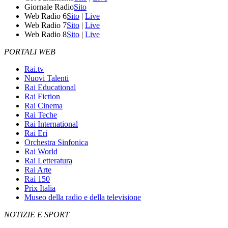
Giornale Radio
Sito
Web Radio 6
Sito
|
Live
Web Radio 7
Sito
|
Live
Web Radio 8
Sito
|
Live
PORTALI WEB
Rai.tv
Nuovi Talenti
Rai Educational
Rai Fiction
Rai Cinema
Rai Teche
Rai International
Rai Eri
Orchestra Sinfonica
Rai World
Rai Letteratura
Rai Arte
Rai 150
Prix Italia
Museo della radio e della televisione
NOTIZIE E SPORT