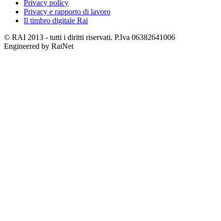
Privacy policy
Privacy e rapporto di lavoro
Il timbro digitale Rai
© RAI 2013 - tutti i diritti riservati. P.Iva 06382641006
Engineered by RaiNet