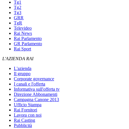
Tg1
Tg2
Tg3
GRR
TgR
Televideo
Rai News
Rai Parlamento
GR Parlamento
Rai Sport
L'AZIENDA RAI
L'azienda
Il gruppo
Corporate governance
I canali e l'offerta
Informativa sull'offerta tv
Direzione Abbonamenti
Campagna Canone 2013
Ufficio Stampa
Rai Fornitori
Lavora con noi
Rai Casting
Pubblicità