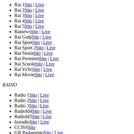
Rai 1
Sito
|
Live
Rai 2
Sito
|
Live
Rai 3
Sito
|
Live
Rai 4
Sito
|
Live
Rai 5
Sito
|
Live
Rainews
Sito
|
Live
Rai Gulp
Sito
|
Live
Rai Sport
Sito
|
Live
Rai Sport 2
Sito
|
Live
Rai Storia
Sito
|
Live
Rai Premium
Sito
|
Live
Rai Scuola
Sito
|
Live
Rai YoYo
Sito
|
Live
Rai Movie
Sito
|
Live
RADIO
Radio 1
Sito
|
Live
Radio 2
Sito
|
Live
Radio 3
Sito
|
Live
Radiofd4
Sito
|
Live
Radiofd5
Sito
|
Live
Isoradio
Sito
|
Live
CCISS
Sito
GR Parlamento
Sito
|
Live