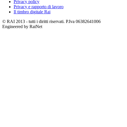
Privacy policy
Privacy e rapporto di lavoro
Il timbro digitale Rai
© RAI 2013 - tutti i diritti riservati. P.Iva 06382641006
Engineered by RaiNet