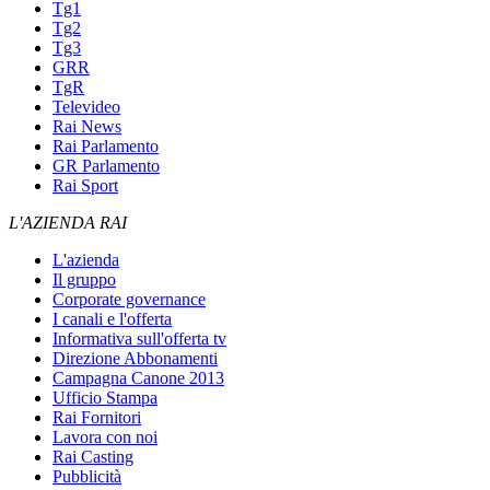
Tg1
Tg2
Tg3
GRR
TgR
Televideo
Rai News
Rai Parlamento
GR Parlamento
Rai Sport
L'AZIENDA RAI
L'azienda
Il gruppo
Corporate governance
I canali e l'offerta
Informativa sull'offerta tv
Direzione Abbonamenti
Campagna Canone 2013
Ufficio Stampa
Rai Fornitori
Lavora con noi
Rai Casting
Pubblicità