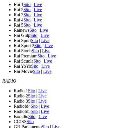
Rai 1
Sito
|
Live
Rai 2
Sito
|
Live
Rai 3
Sito
|
Live
Rai 4
Sito
|
Live
Rai 5
Sito
|
Live
Rainews
Sito
|
Live
Rai Gulp
Sito
|
Live
Rai Sport
Sito
|
Live
Rai Sport 2
Sito
|
Live
Rai Storia
Sito
|
Live
Rai Premium
Sito
|
Live
Rai Scuola
Sito
|
Live
Rai YoYo
Sito
|
Live
Rai Movie
Sito
|
Live
RADIO
Radio 1
Sito
|
Live
Radio 2
Sito
|
Live
Radio 3
Sito
|
Live
Radiofd4
Sito
|
Live
Radiofd5
Sito
|
Live
Isoradio
Sito
|
Live
CCISS
Sito
GR Parlamento
Sito
|
Live