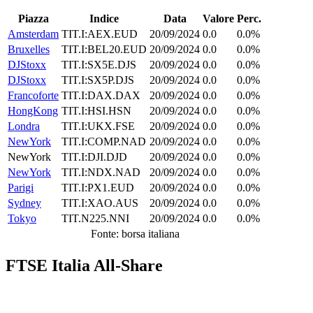
Piazza
Indice
Data
Valore
Perc.
Amsterdam
TIT.I:AEX.EUD
20/09/2024
0.0
0.0%
Bruxelles
TIT.I:BEL20.EUD
20/09/2024
0.0
0.0%
DJStoxx
TIT.I:SX5E.DJS
20/09/2024
0.0
0.0%
DJStoxx
TIT.I:SX5P.DJS
20/09/2024
0.0
0.0%
Francoforte
TIT.I:DAX.DAX
20/09/2024
0.0
0.0%
HongKong
TIT.I:HSI.HSN
20/09/2024
0.0
0.0%
Londra
TIT.I:UKX.FSE
20/09/2024
0.0
0.0%
NewYork
TIT.I:COMP.NAD
20/09/2024
0.0
0.0%
NewYork
TIT.I:DJI.DJD
20/09/2024
0.0
0.0%
NewYork
TIT.I:NDX.NAD
20/09/2024
0.0
0.0%
Parigi
TIT.I:PX1.EUD
20/09/2024
0.0
0.0%
Sydney
TIT.I:XAO.AUS
20/09/2024
0.0
0.0%
Tokyo
TIT.N225.NNI
20/09/2024
0.0
0.0%
Fonte: borsa italiana
FTSE Italia All-Share