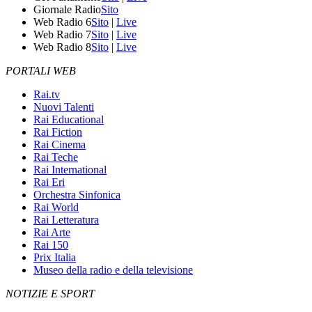
Giornale Radio
Sito
Web Radio 6
Sito
|
Live
Web Radio 7
Sito
|
Live
Web Radio 8
Sito
|
Live
PORTALI WEB
Rai.tv
Nuovi Talenti
Rai Educational
Rai Fiction
Rai Cinema
Rai Teche
Rai International
Rai Eri
Orchestra Sinfonica
Rai World
Rai Letteratura
Rai Arte
Rai 150
Prix Italia
Museo della radio e della televisione
NOTIZIE E SPORT