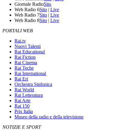
Giornale Radio
Sito
Web Radio 6
Sito
|
Live
Web Radio 7
Sito
|
Live
Web Radio 8
Sito
|
Live
PORTALI WEB
Rai.tv
Nuovi Talenti
Rai Educational
Rai Fiction
Rai Cinema
Rai Teche
Rai International
Rai Eri
Orchestra Sinfonica
Rai World
Rai Letteratura
Rai Arte
Rai 150
Prix Italia
Museo della radio e della televisione
NOTIZIE E SPORT