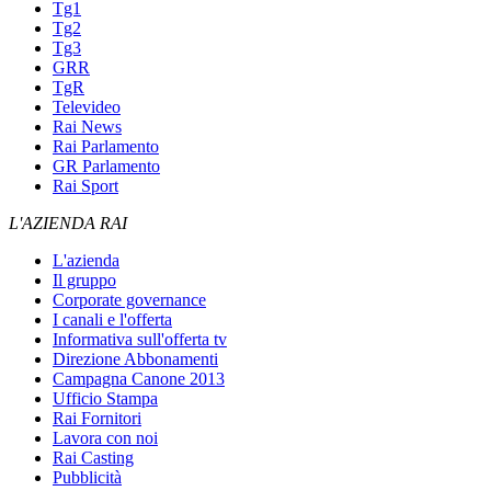
Tg1
Tg2
Tg3
GRR
TgR
Televideo
Rai News
Rai Parlamento
GR Parlamento
Rai Sport
L'AZIENDA RAI
L'azienda
Il gruppo
Corporate governance
I canali e l'offerta
Informativa sull'offerta tv
Direzione Abbonamenti
Campagna Canone 2013
Ufficio Stampa
Rai Fornitori
Lavora con noi
Rai Casting
Pubblicità