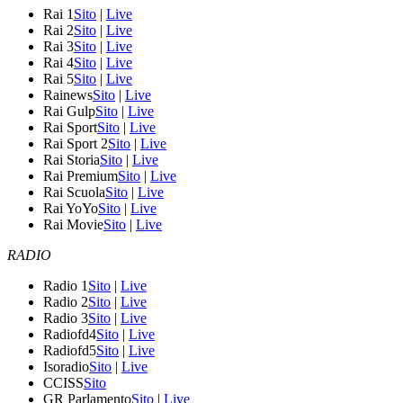
Rai 1
Sito
|
Live
Rai 2
Sito
|
Live
Rai 3
Sito
|
Live
Rai 4
Sito
|
Live
Rai 5
Sito
|
Live
Rainews
Sito
|
Live
Rai Gulp
Sito
|
Live
Rai Sport
Sito
|
Live
Rai Sport 2
Sito
|
Live
Rai Storia
Sito
|
Live
Rai Premium
Sito
|
Live
Rai Scuola
Sito
|
Live
Rai YoYo
Sito
|
Live
Rai Movie
Sito
|
Live
RADIO
Radio 1
Sito
|
Live
Radio 2
Sito
|
Live
Radio 3
Sito
|
Live
Radiofd4
Sito
|
Live
Radiofd5
Sito
|
Live
Isoradio
Sito
|
Live
CCISS
Sito
GR Parlamento
Sito
|
Live