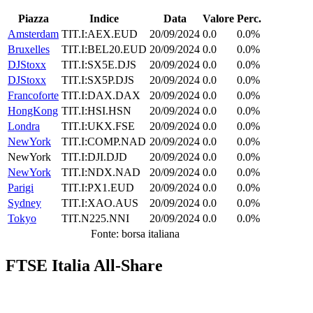
Piazza
Indice
Data
Valore
Perc.
Amsterdam
TIT.I:AEX.EUD
20/09/2024
0.0
0.0%
Bruxelles
TIT.I:BEL20.EUD
20/09/2024
0.0
0.0%
DJStoxx
TIT.I:SX5E.DJS
20/09/2024
0.0
0.0%
DJStoxx
TIT.I:SX5P.DJS
20/09/2024
0.0
0.0%
Francoforte
TIT.I:DAX.DAX
20/09/2024
0.0
0.0%
HongKong
TIT.I:HSI.HSN
20/09/2024
0.0
0.0%
Londra
TIT.I:UKX.FSE
20/09/2024
0.0
0.0%
NewYork
TIT.I:COMP.NAD
20/09/2024
0.0
0.0%
NewYork
TIT.I:DJI.DJD
20/09/2024
0.0
0.0%
NewYork
TIT.I:NDX.NAD
20/09/2024
0.0
0.0%
Parigi
TIT.I:PX1.EUD
20/09/2024
0.0
0.0%
Sydney
TIT.I:XAO.AUS
20/09/2024
0.0
0.0%
Tokyo
TIT.N225.NNI
20/09/2024
0.0
0.0%
Fonte: borsa italiana
FTSE Italia All-Share