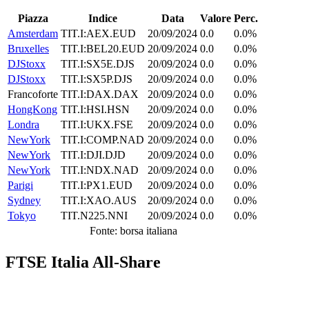
Piazza
Indice
Data
Valore
Perc.
Amsterdam
TIT.I:AEX.EUD
20/09/2024
0.0
0.0%
Bruxelles
TIT.I:BEL20.EUD
20/09/2024
0.0
0.0%
DJStoxx
TIT.I:SX5E.DJS
20/09/2024
0.0
0.0%
DJStoxx
TIT.I:SX5P.DJS
20/09/2024
0.0
0.0%
Francoforte
TIT.I:DAX.DAX
20/09/2024
0.0
0.0%
HongKong
TIT.I:HSI.HSN
20/09/2024
0.0
0.0%
Londra
TIT.I:UKX.FSE
20/09/2024
0.0
0.0%
NewYork
TIT.I:COMP.NAD
20/09/2024
0.0
0.0%
NewYork
TIT.I:DJI.DJD
20/09/2024
0.0
0.0%
NewYork
TIT.I:NDX.NAD
20/09/2024
0.0
0.0%
Parigi
TIT.I:PX1.EUD
20/09/2024
0.0
0.0%
Sydney
TIT.I:XAO.AUS
20/09/2024
0.0
0.0%
Tokyo
TIT.N225.NNI
20/09/2024
0.0
0.0%
Fonte: borsa italiana
FTSE Italia All-Share