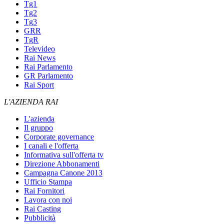
Tg1
Tg2
Tg3
GRR
TgR
Televideo
Rai News
Rai Parlamento
GR Parlamento
Rai Sport
L'AZIENDA RAI
L'azienda
Il gruppo
Corporate governance
I canali e l'offerta
Informativa sull'offerta tv
Direzione Abbonamenti
Campagna Canone 2013
Ufficio Stampa
Rai Fornitori
Lavora con noi
Rai Casting
Pubblicità