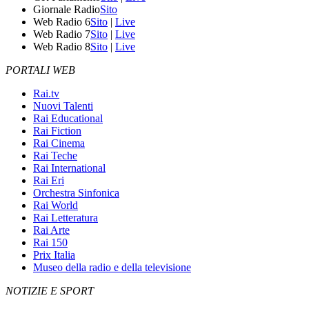
Giornale Radio
Sito
Web Radio 6
Sito
|
Live
Web Radio 7
Sito
|
Live
Web Radio 8
Sito
|
Live
PORTALI WEB
Rai.tv
Nuovi Talenti
Rai Educational
Rai Fiction
Rai Cinema
Rai Teche
Rai International
Rai Eri
Orchestra Sinfonica
Rai World
Rai Letteratura
Rai Arte
Rai 150
Prix Italia
Museo della radio e della televisione
NOTIZIE E SPORT