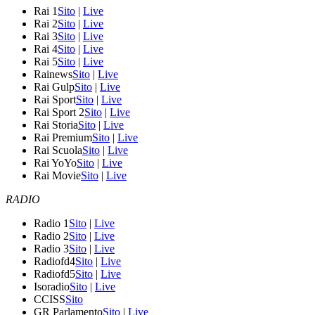
Rai 1
Sito
|
Live
Rai 2
Sito
|
Live
Rai 3
Sito
|
Live
Rai 4
Sito
|
Live
Rai 5
Sito
|
Live
Rainews
Sito
|
Live
Rai Gulp
Sito
|
Live
Rai Sport
Sito
|
Live
Rai Sport 2
Sito
|
Live
Rai Storia
Sito
|
Live
Rai Premium
Sito
|
Live
Rai Scuola
Sito
|
Live
Rai YoYo
Sito
|
Live
Rai Movie
Sito
|
Live
RADIO
Radio 1
Sito
|
Live
Radio 2
Sito
|
Live
Radio 3
Sito
|
Live
Radiofd4
Sito
|
Live
Radiofd5
Sito
|
Live
Isoradio
Sito
|
Live
CCISS
Sito
GR Parlamento
Sito
|
Live