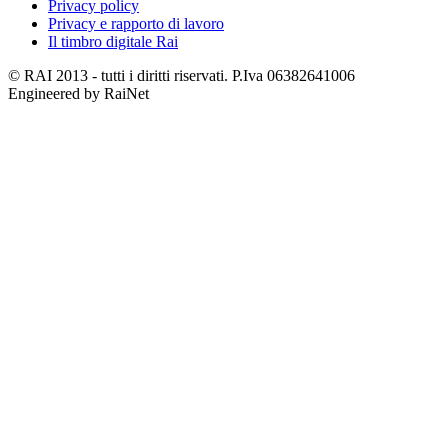
Privacy policy
Privacy e rapporto di lavoro
Il timbro digitale Rai
© RAI 2013 - tutti i diritti riservati. P.Iva 06382641006
Engineered by RaiNet