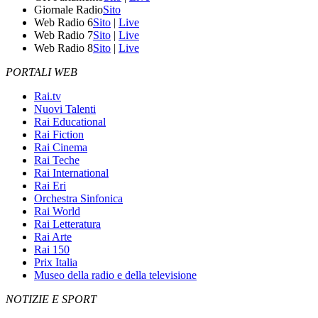
Giornale Radio
Sito
Web Radio 6
Sito
|
Live
Web Radio 7
Sito
|
Live
Web Radio 8
Sito
|
Live
PORTALI WEB
Rai.tv
Nuovi Talenti
Rai Educational
Rai Fiction
Rai Cinema
Rai Teche
Rai International
Rai Eri
Orchestra Sinfonica
Rai World
Rai Letteratura
Rai Arte
Rai 150
Prix Italia
Museo della radio e della televisione
NOTIZIE E SPORT