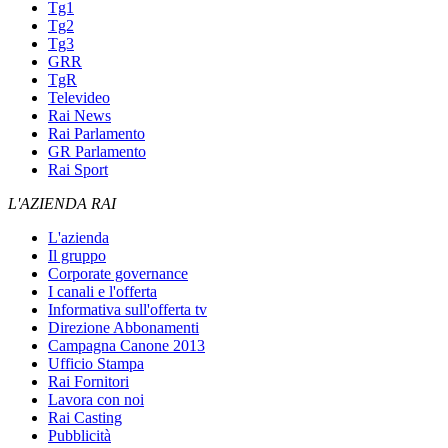
Tg1
Tg2
Tg3
GRR
TgR
Televideo
Rai News
Rai Parlamento
GR Parlamento
Rai Sport
L'AZIENDA RAI
L'azienda
Il gruppo
Corporate governance
I canali e l'offerta
Informativa sull'offerta tv
Direzione Abbonamenti
Campagna Canone 2013
Ufficio Stampa
Rai Fornitori
Lavora con noi
Rai Casting
Pubblicità