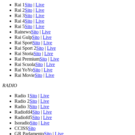
Rai 1
Sito
|
Live
Rai 2
Sito
|
Live
Rai 3
Sito
|
Live
Rai 4
Sito
|
Live
Rai 5
Sito
|
Live
Rainews
Sito
|
Live
Rai Gulp
Sito
|
Live
Rai Sport
Sito
|
Live
Rai Sport 2
Sito
|
Live
Rai Storia
Sito
|
Live
Rai Premium
Sito
|
Live
Rai Scuola
Sito
|
Live
Rai YoYo
Sito
|
Live
Rai Movie
Sito
|
Live
RADIO
Radio 1
Sito
|
Live
Radio 2
Sito
|
Live
Radio 3
Sito
|
Live
Radiofd4
Sito
|
Live
Radiofd5
Sito
|
Live
Isoradio
Sito
|
Live
CCISS
Sito
GR Parlamento
Sito
|
Live