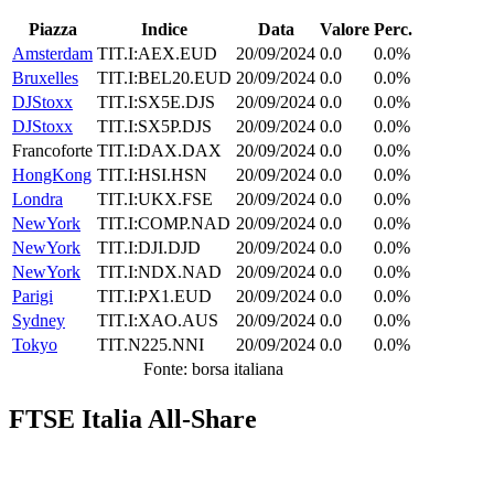
Piazza
Indice
Data
Valore
Perc.
Amsterdam
TIT.I:AEX.EUD
20/09/2024
0.0
0.0%
Bruxelles
TIT.I:BEL20.EUD
20/09/2024
0.0
0.0%
DJStoxx
TIT.I:SX5E.DJS
20/09/2024
0.0
0.0%
DJStoxx
TIT.I:SX5P.DJS
20/09/2024
0.0
0.0%
Francoforte
TIT.I:DAX.DAX
20/09/2024
0.0
0.0%
HongKong
TIT.I:HSI.HSN
20/09/2024
0.0
0.0%
Londra
TIT.I:UKX.FSE
20/09/2024
0.0
0.0%
NewYork
TIT.I:COMP.NAD
20/09/2024
0.0
0.0%
NewYork
TIT.I:DJI.DJD
20/09/2024
0.0
0.0%
NewYork
TIT.I:NDX.NAD
20/09/2024
0.0
0.0%
Parigi
TIT.I:PX1.EUD
20/09/2024
0.0
0.0%
Sydney
TIT.I:XAO.AUS
20/09/2024
0.0
0.0%
Tokyo
TIT.N225.NNI
20/09/2024
0.0
0.0%
Fonte: borsa italiana
FTSE Italia All-Share