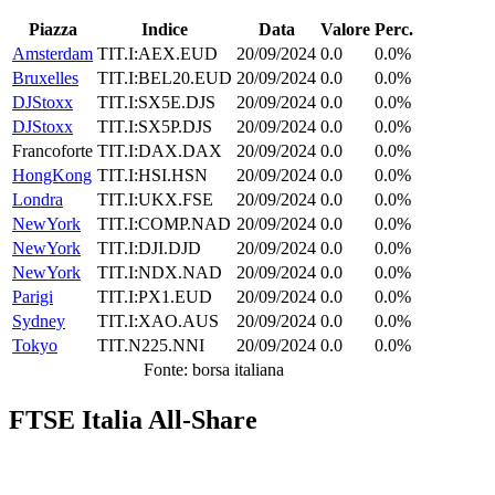
Piazza
Indice
Data
Valore
Perc.
Amsterdam
TIT.I:AEX.EUD
20/09/2024
0.0
0.0%
Bruxelles
TIT.I:BEL20.EUD
20/09/2024
0.0
0.0%
DJStoxx
TIT.I:SX5E.DJS
20/09/2024
0.0
0.0%
DJStoxx
TIT.I:SX5P.DJS
20/09/2024
0.0
0.0%
Francoforte
TIT.I:DAX.DAX
20/09/2024
0.0
0.0%
HongKong
TIT.I:HSI.HSN
20/09/2024
0.0
0.0%
Londra
TIT.I:UKX.FSE
20/09/2024
0.0
0.0%
NewYork
TIT.I:COMP.NAD
20/09/2024
0.0
0.0%
NewYork
TIT.I:DJI.DJD
20/09/2024
0.0
0.0%
NewYork
TIT.I:NDX.NAD
20/09/2024
0.0
0.0%
Parigi
TIT.I:PX1.EUD
20/09/2024
0.0
0.0%
Sydney
TIT.I:XAO.AUS
20/09/2024
0.0
0.0%
Tokyo
TIT.N225.NNI
20/09/2024
0.0
0.0%
Fonte: borsa italiana
FTSE Italia All-Share