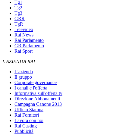
Tg1
Tg2
Tg3
GRR
TgR
Televideo
Rai News
Rai Parlamento
GR Parlamento
Rai Sport
L'AZIENDA RAI
L'azienda
Il gruppo
Corporate governance
I canali e l'offerta
Informativa sull'offerta tv
Direzione Abbonamenti
Campagna Canone 2013
Ufficio Stampa
Rai Fornitori
Lavora con noi
Rai Casting
Pubblicità