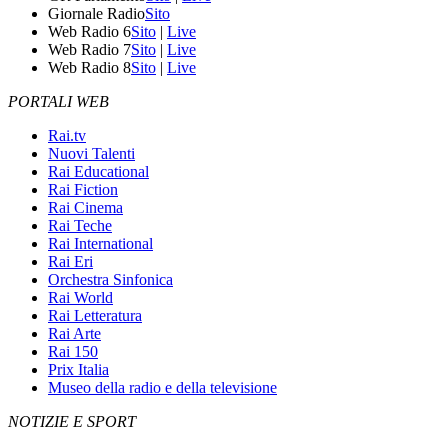
Giornale Radio
Sito
Web Radio 6
Sito
|
Live
Web Radio 7
Sito
|
Live
Web Radio 8
Sito
|
Live
PORTALI WEB
Rai.tv
Nuovi Talenti
Rai Educational
Rai Fiction
Rai Cinema
Rai Teche
Rai International
Rai Eri
Orchestra Sinfonica
Rai World
Rai Letteratura
Rai Arte
Rai 150
Prix Italia
Museo della radio e della televisione
NOTIZIE E SPORT