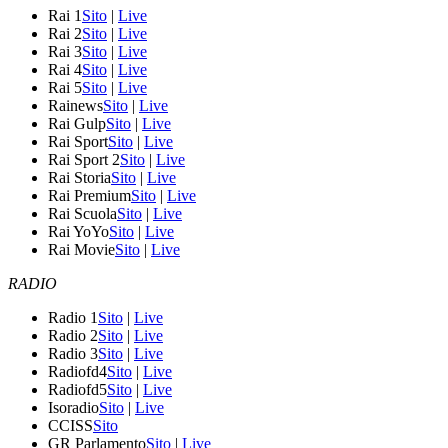
Rai 1
Sito
|
Live
Rai 2
Sito
|
Live
Rai 3
Sito
|
Live
Rai 4
Sito
|
Live
Rai 5
Sito
|
Live
Rainews
Sito
|
Live
Rai Gulp
Sito
|
Live
Rai Sport
Sito
|
Live
Rai Sport 2
Sito
|
Live
Rai Storia
Sito
|
Live
Rai Premium
Sito
|
Live
Rai Scuola
Sito
|
Live
Rai YoYo
Sito
|
Live
Rai Movie
Sito
|
Live
RADIO
Radio 1
Sito
|
Live
Radio 2
Sito
|
Live
Radio 3
Sito
|
Live
Radiofd4
Sito
|
Live
Radiofd5
Sito
|
Live
Isoradio
Sito
|
Live
CCISS
Sito
GR Parlamento
Sito
|
Live