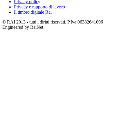
Privacy policy
Privacy e rapporto di lavoro
Il timbro digitale Rai
© RAI 2013 - tutti i diritti riservati. P.Iva 06382641006
Engineered by RaiNet