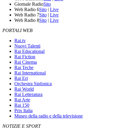
Giornale Radio
Sito
Web Radio 6
Sito
|
Live
Web Radio 7
Sito
|
Live
Web Radio 8
Sito
|
Live
PORTALI WEB
Rai.tv
Nuovi Talenti
Rai Educational
Rai Fiction
Rai Cinema
Rai Teche
Rai International
Rai Eri
Orchestra Sinfonica
Rai World
Rai Letteratura
Rai Arte
Rai 150
Prix Italia
Museo della radio e della televisione
NOTIZIE E SPORT