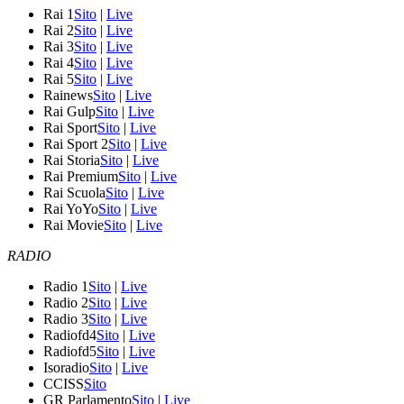
Rai 1
Sito
|
Live
Rai 2
Sito
|
Live
Rai 3
Sito
|
Live
Rai 4
Sito
|
Live
Rai 5
Sito
|
Live
Rainews
Sito
|
Live
Rai Gulp
Sito
|
Live
Rai Sport
Sito
|
Live
Rai Sport 2
Sito
|
Live
Rai Storia
Sito
|
Live
Rai Premium
Sito
|
Live
Rai Scuola
Sito
|
Live
Rai YoYo
Sito
|
Live
Rai Movie
Sito
|
Live
RADIO
Radio 1
Sito
|
Live
Radio 2
Sito
|
Live
Radio 3
Sito
|
Live
Radiofd4
Sito
|
Live
Radiofd5
Sito
|
Live
Isoradio
Sito
|
Live
CCISS
Sito
GR Parlamento
Sito
|
Live