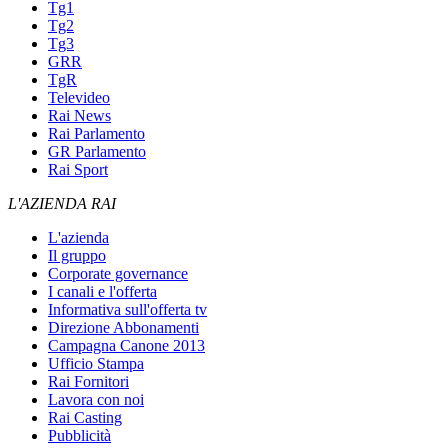
Tg1
Tg2
Tg3
GRR
TgR
Televideo
Rai News
Rai Parlamento
GR Parlamento
Rai Sport
L'AZIENDA RAI
L'azienda
Il gruppo
Corporate governance
I canali e l'offerta
Informativa sull'offerta tv
Direzione Abbonamenti
Campagna Canone 2013
Ufficio Stampa
Rai Fornitori
Lavora con noi
Rai Casting
Pubblicità