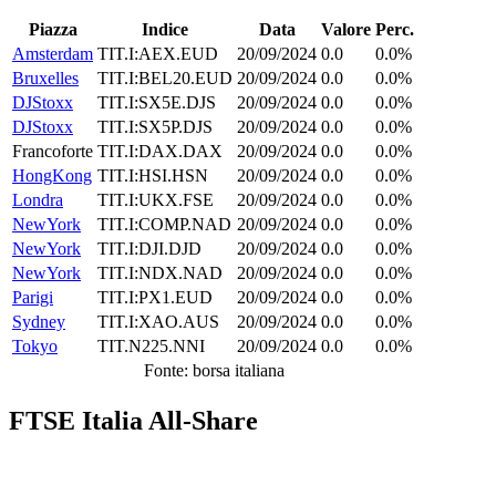
Piazza
Indice
Data
Valore
Perc.
Amsterdam
TIT.I:AEX.EUD
20/09/2024
0.0
0.0%
Bruxelles
TIT.I:BEL20.EUD
20/09/2024
0.0
0.0%
DJStoxx
TIT.I:SX5E.DJS
20/09/2024
0.0
0.0%
DJStoxx
TIT.I:SX5P.DJS
20/09/2024
0.0
0.0%
Francoforte
TIT.I:DAX.DAX
20/09/2024
0.0
0.0%
HongKong
TIT.I:HSI.HSN
20/09/2024
0.0
0.0%
Londra
TIT.I:UKX.FSE
20/09/2024
0.0
0.0%
NewYork
TIT.I:COMP.NAD
20/09/2024
0.0
0.0%
NewYork
TIT.I:DJI.DJD
20/09/2024
0.0
0.0%
NewYork
TIT.I:NDX.NAD
20/09/2024
0.0
0.0%
Parigi
TIT.I:PX1.EUD
20/09/2024
0.0
0.0%
Sydney
TIT.I:XAO.AUS
20/09/2024
0.0
0.0%
Tokyo
TIT.N225.NNI
20/09/2024
0.0
0.0%
Fonte: borsa italiana
FTSE Italia All-Share