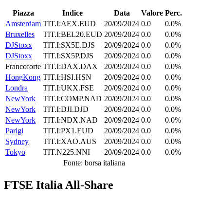
Piazza
Indice
Data
Valore
Perc.
Amsterdam
TIT.I:AEX.EUD
20/09/2024
0.0
0.0%
Bruxelles
TIT.I:BEL20.EUD
20/09/2024
0.0
0.0%
DJStoxx
TIT.I:SX5E.DJS
20/09/2024
0.0
0.0%
DJStoxx
TIT.I:SX5P.DJS
20/09/2024
0.0
0.0%
Francoforte
TIT.I:DAX.DAX
20/09/2024
0.0
0.0%
HongKong
TIT.I:HSI.HSN
20/09/2024
0.0
0.0%
Londra
TIT.I:UKX.FSE
20/09/2024
0.0
0.0%
NewYork
TIT.I:COMP.NAD
20/09/2024
0.0
0.0%
NewYork
TIT.I:DJI.DJD
20/09/2024
0.0
0.0%
NewYork
TIT.I:NDX.NAD
20/09/2024
0.0
0.0%
Parigi
TIT.I:PX1.EUD
20/09/2024
0.0
0.0%
Sydney
TIT.I:XAO.AUS
20/09/2024
0.0
0.0%
Tokyo
TIT.N225.NNI
20/09/2024
0.0
0.0%
Fonte: borsa italiana
FTSE Italia All-Share