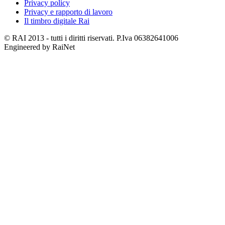
Privacy policy
Privacy e rapporto di lavoro
Il timbro digitale Rai
© RAI 2013 - tutti i diritti riservati. P.Iva 06382641006
Engineered by RaiNet