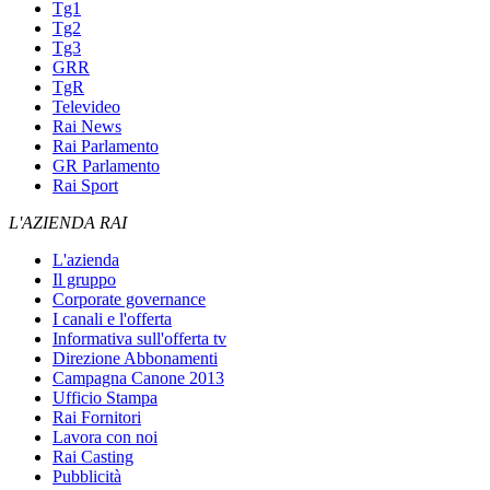
Tg1
Tg2
Tg3
GRR
TgR
Televideo
Rai News
Rai Parlamento
GR Parlamento
Rai Sport
L'AZIENDA RAI
L'azienda
Il gruppo
Corporate governance
I canali e l'offerta
Informativa sull'offerta tv
Direzione Abbonamenti
Campagna Canone 2013
Ufficio Stampa
Rai Fornitori
Lavora con noi
Rai Casting
Pubblicità