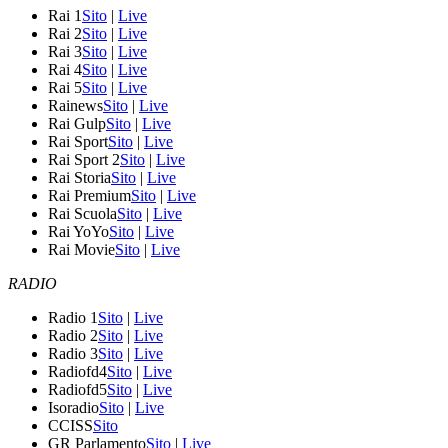
Rai 1
Sito
|
Live
Rai 2
Sito
|
Live
Rai 3
Sito
|
Live
Rai 4
Sito
|
Live
Rai 5
Sito
|
Live
Rainews
Sito
|
Live
Rai Gulp
Sito
|
Live
Rai Sport
Sito
|
Live
Rai Sport 2
Sito
|
Live
Rai Storia
Sito
|
Live
Rai Premium
Sito
|
Live
Rai Scuola
Sito
|
Live
Rai YoYo
Sito
|
Live
Rai Movie
Sito
|
Live
RADIO
Radio 1
Sito
|
Live
Radio 2
Sito
|
Live
Radio 3
Sito
|
Live
Radiofd4
Sito
|
Live
Radiofd5
Sito
|
Live
Isoradio
Sito
|
Live
CCISS
Sito
GR Parlamento
Sito
|
Live