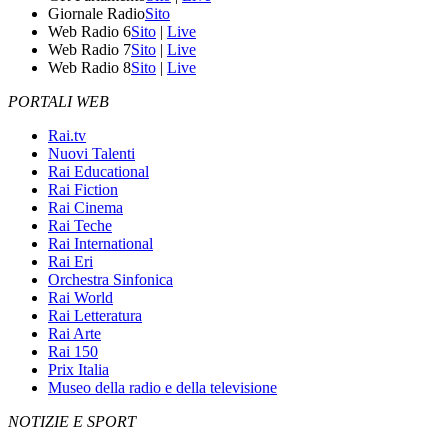
Giornale Radio
Sito
Web Radio 6
Sito
|
Live
Web Radio 7
Sito
|
Live
Web Radio 8
Sito
|
Live
PORTALI WEB
Rai.tv
Nuovi Talenti
Rai Educational
Rai Fiction
Rai Cinema
Rai Teche
Rai International
Rai Eri
Orchestra Sinfonica
Rai World
Rai Letteratura
Rai Arte
Rai 150
Prix Italia
Museo della radio e della televisione
NOTIZIE E SPORT