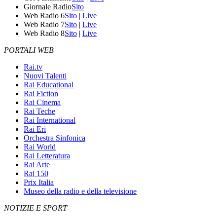
Giornale Radio
Sito
Web Radio 6
Sito
|
Live
Web Radio 7
Sito
|
Live
Web Radio 8
Sito
|
Live
PORTALI WEB
Rai.tv
Nuovi Talenti
Rai Educational
Rai Fiction
Rai Cinema
Rai Teche
Rai International
Rai Eri
Orchestra Sinfonica
Rai World
Rai Letteratura
Rai Arte
Rai 150
Prix Italia
Museo della radio e della televisione
NOTIZIE E SPORT