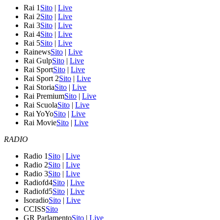
Rai 1
Sito
|
Live
Rai 2
Sito
|
Live
Rai 3
Sito
|
Live
Rai 4
Sito
|
Live
Rai 5
Sito
|
Live
Rainews
Sito
|
Live
Rai Gulp
Sito
|
Live
Rai Sport
Sito
|
Live
Rai Sport 2
Sito
|
Live
Rai Storia
Sito
|
Live
Rai Premium
Sito
|
Live
Rai Scuola
Sito
|
Live
Rai YoYo
Sito
|
Live
Rai Movie
Sito
|
Live
RADIO
Radio 1
Sito
|
Live
Radio 2
Sito
|
Live
Radio 3
Sito
|
Live
Radiofd4
Sito
|
Live
Radiofd5
Sito
|
Live
Isoradio
Sito
|
Live
CCISS
Sito
GR Parlamento
Sito
|
Live