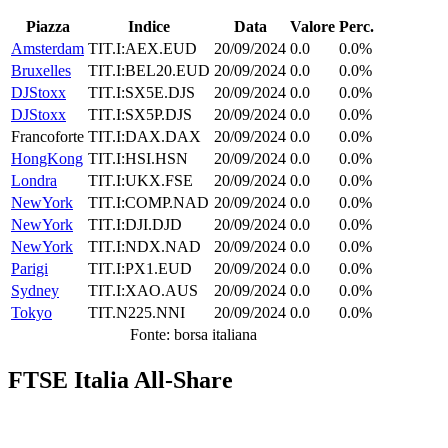
Piazza
Indice
Data
Valore
Perc.
Amsterdam
TIT.I:AEX.EUD
20/09/2024
0.0
0.0%
Bruxelles
TIT.I:BEL20.EUD
20/09/2024
0.0
0.0%
DJStoxx
TIT.I:SX5E.DJS
20/09/2024
0.0
0.0%
DJStoxx
TIT.I:SX5P.DJS
20/09/2024
0.0
0.0%
Francoforte
TIT.I:DAX.DAX
20/09/2024
0.0
0.0%
HongKong
TIT.I:HSI.HSN
20/09/2024
0.0
0.0%
Londra
TIT.I:UKX.FSE
20/09/2024
0.0
0.0%
NewYork
TIT.I:COMP.NAD
20/09/2024
0.0
0.0%
NewYork
TIT.I:DJI.DJD
20/09/2024
0.0
0.0%
NewYork
TIT.I:NDX.NAD
20/09/2024
0.0
0.0%
Parigi
TIT.I:PX1.EUD
20/09/2024
0.0
0.0%
Sydney
TIT.I:XAO.AUS
20/09/2024
0.0
0.0%
Tokyo
TIT.N225.NNI
20/09/2024
0.0
0.0%
Fonte: borsa italiana
FTSE Italia All-Share