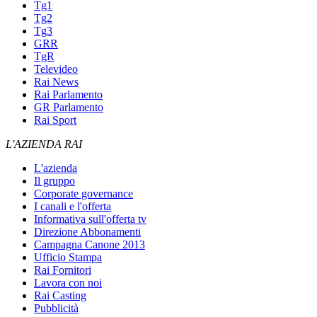
Tg1
Tg2
Tg3
GRR
TgR
Televideo
Rai News
Rai Parlamento
GR Parlamento
Rai Sport
L'AZIENDA RAI
L'azienda
Il gruppo
Corporate governance
I canali e l'offerta
Informativa sull'offerta tv
Direzione Abbonamenti
Campagna Canone 2013
Ufficio Stampa
Rai Fornitori
Lavora con noi
Rai Casting
Pubblicità