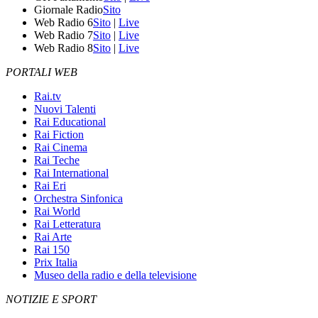
Giornale Radio
Sito
Web Radio 6
Sito
|
Live
Web Radio 7
Sito
|
Live
Web Radio 8
Sito
|
Live
PORTALI WEB
Rai.tv
Nuovi Talenti
Rai Educational
Rai Fiction
Rai Cinema
Rai Teche
Rai International
Rai Eri
Orchestra Sinfonica
Rai World
Rai Letteratura
Rai Arte
Rai 150
Prix Italia
Museo della radio e della televisione
NOTIZIE E SPORT