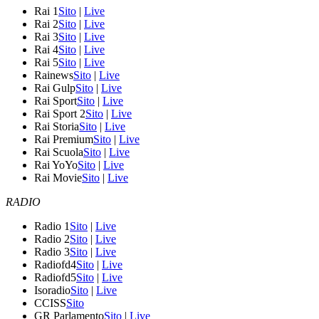
Rai 1
Sito
|
Live
Rai 2
Sito
|
Live
Rai 3
Sito
|
Live
Rai 4
Sito
|
Live
Rai 5
Sito
|
Live
Rainews
Sito
|
Live
Rai Gulp
Sito
|
Live
Rai Sport
Sito
|
Live
Rai Sport 2
Sito
|
Live
Rai Storia
Sito
|
Live
Rai Premium
Sito
|
Live
Rai Scuola
Sito
|
Live
Rai YoYo
Sito
|
Live
Rai Movie
Sito
|
Live
RADIO
Radio 1
Sito
|
Live
Radio 2
Sito
|
Live
Radio 3
Sito
|
Live
Radiofd4
Sito
|
Live
Radiofd5
Sito
|
Live
Isoradio
Sito
|
Live
CCISS
Sito
GR Parlamento
Sito
|
Live