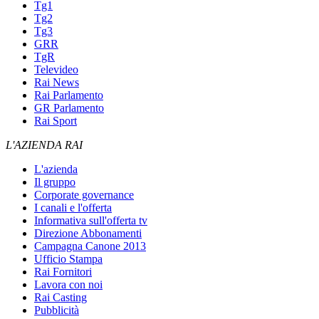
Tg1
Tg2
Tg3
GRR
TgR
Televideo
Rai News
Rai Parlamento
GR Parlamento
Rai Sport
L'AZIENDA RAI
L'azienda
Il gruppo
Corporate governance
I canali e l'offerta
Informativa sull'offerta tv
Direzione Abbonamenti
Campagna Canone 2013
Ufficio Stampa
Rai Fornitori
Lavora con noi
Rai Casting
Pubblicità