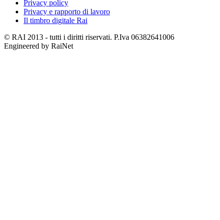
Privacy policy
Privacy e rapporto di lavoro
Il timbro digitale Rai
© RAI 2013 - tutti i diritti riservati. P.Iva 06382641006
Engineered by RaiNet