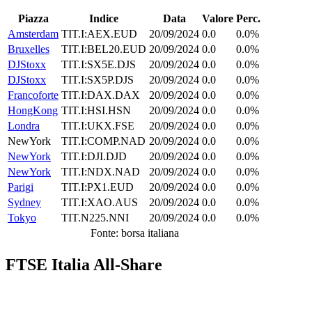
Piazza
Indice
Data
Valore
Perc.
Amsterdam
TIT.I:AEX.EUD
20/09/2024
0.0
0.0%
Bruxelles
TIT.I:BEL20.EUD
20/09/2024
0.0
0.0%
DJStoxx
TIT.I:SX5E.DJS
20/09/2024
0.0
0.0%
DJStoxx
TIT.I:SX5P.DJS
20/09/2024
0.0
0.0%
Francoforte
TIT.I:DAX.DAX
20/09/2024
0.0
0.0%
HongKong
TIT.I:HSI.HSN
20/09/2024
0.0
0.0%
Londra
TIT.I:UKX.FSE
20/09/2024
0.0
0.0%
NewYork
TIT.I:COMP.NAD
20/09/2024
0.0
0.0%
NewYork
TIT.I:DJI.DJD
20/09/2024
0.0
0.0%
NewYork
TIT.I:NDX.NAD
20/09/2024
0.0
0.0%
Parigi
TIT.I:PX1.EUD
20/09/2024
0.0
0.0%
Sydney
TIT.I:XAO.AUS
20/09/2024
0.0
0.0%
Tokyo
TIT.N225.NNI
20/09/2024
0.0
0.0%
Fonte: borsa italiana
FTSE Italia All-Share