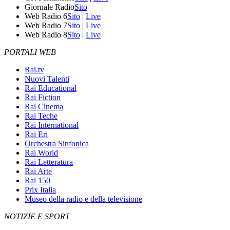
Giornale Radio
Sito
Web Radio 6
Sito
|
Live
Web Radio 7
Sito
|
Live
Web Radio 8
Sito
|
Live
PORTALI WEB
Rai.tv
Nuovi Talenti
Rai Educational
Rai Fiction
Rai Cinema
Rai Teche
Rai International
Rai Eri
Orchestra Sinfonica
Rai World
Rai Letteratura
Rai Arte
Rai 150
Prix Italia
Museo della radio e della televisione
NOTIZIE E SPORT