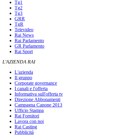
Tg1
Tg2
Tg3
GRR
TgR
Televideo
Rai News
Rai Parlamento
GR Parlamento
Rai Sport
L'AZIENDA RAI
L'azienda
Il gruppo
Corporate governance
I canali e l'offerta
Informativa sull'offerta tv
Direzione Abbonamenti
Campagna Canone 2013
Ufficio Stampa
Rai Fornitori
Lavora con noi
Rai Casting
Pubblicità