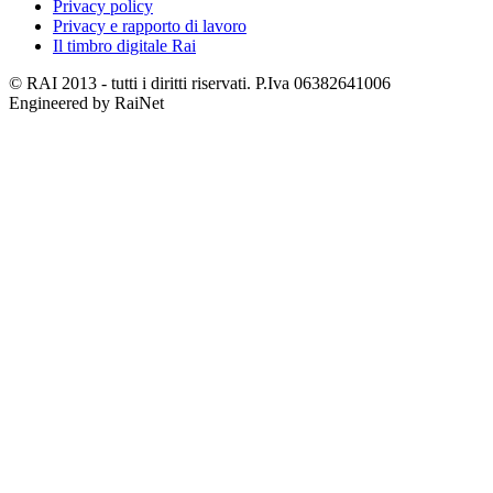
Privacy policy
Privacy e rapporto di lavoro
Il timbro digitale Rai
© RAI 2013 - tutti i diritti riservati. P.Iva 06382641006
Engineered by RaiNet