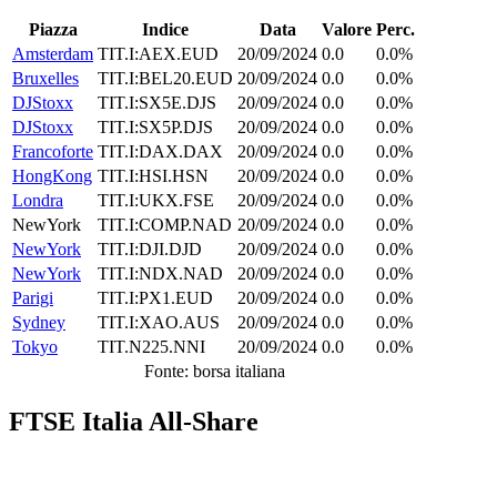
Piazza
Indice
Data
Valore
Perc.
Amsterdam
TIT.I:AEX.EUD
20/09/2024
0.0
0.0%
Bruxelles
TIT.I:BEL20.EUD
20/09/2024
0.0
0.0%
DJStoxx
TIT.I:SX5E.DJS
20/09/2024
0.0
0.0%
DJStoxx
TIT.I:SX5P.DJS
20/09/2024
0.0
0.0%
Francoforte
TIT.I:DAX.DAX
20/09/2024
0.0
0.0%
HongKong
TIT.I:HSI.HSN
20/09/2024
0.0
0.0%
Londra
TIT.I:UKX.FSE
20/09/2024
0.0
0.0%
NewYork
TIT.I:COMP.NAD
20/09/2024
0.0
0.0%
NewYork
TIT.I:DJI.DJD
20/09/2024
0.0
0.0%
NewYork
TIT.I:NDX.NAD
20/09/2024
0.0
0.0%
Parigi
TIT.I:PX1.EUD
20/09/2024
0.0
0.0%
Sydney
TIT.I:XAO.AUS
20/09/2024
0.0
0.0%
Tokyo
TIT.N225.NNI
20/09/2024
0.0
0.0%
Fonte: borsa italiana
FTSE Italia All-Share