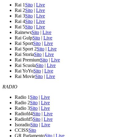
Rai 1
Sito
|
Live
Rai 2
Sito
|
Live
Rai 3
Sito
|
Live
Rai 4
Sito
|
Live
Rai 5
Sito
|
Live
Rainews
Sito
|
Live
Rai Gulp
Sito
|
Live
Rai Sport
Sito
|
Live
Rai Sport 2
Sito
|
Live
Rai Storia
Sito
|
Live
Rai Premium
Sito
|
Live
Rai Scuola
Sito
|
Live
Rai YoYo
Sito
|
Live
Rai Movie
Sito
|
Live
RADIO
Radio 1
Sito
|
Live
Radio 2
Sito
|
Live
Radio 3
Sito
|
Live
Radiofd4
Sito
|
Live
Radiofd5
Sito
|
Live
Isoradio
Sito
|
Live
CCISS
Sito
GR Parlamento
Sito
|
Live