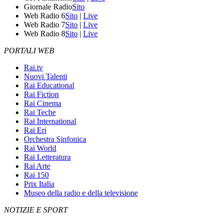
Giornale Radio
Sito
Web Radio 6
Sito
|
Live
Web Radio 7
Sito
|
Live
Web Radio 8
Sito
|
Live
PORTALI WEB
Rai.tv
Nuovi Talenti
Rai Educational
Rai Fiction
Rai Cinema
Rai Teche
Rai International
Rai Eri
Orchestra Sinfonica
Rai World
Rai Letteratura
Rai Arte
Rai 150
Prix Italia
Museo della radio e della televisione
NOTIZIE E SPORT