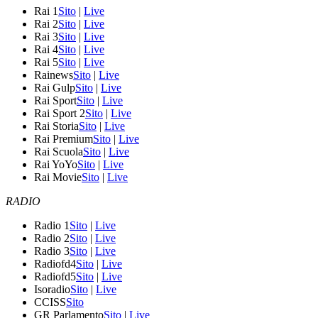
Rai 1
Sito
|
Live
Rai 2
Sito
|
Live
Rai 3
Sito
|
Live
Rai 4
Sito
|
Live
Rai 5
Sito
|
Live
Rainews
Sito
|
Live
Rai Gulp
Sito
|
Live
Rai Sport
Sito
|
Live
Rai Sport 2
Sito
|
Live
Rai Storia
Sito
|
Live
Rai Premium
Sito
|
Live
Rai Scuola
Sito
|
Live
Rai YoYo
Sito
|
Live
Rai Movie
Sito
|
Live
RADIO
Radio 1
Sito
|
Live
Radio 2
Sito
|
Live
Radio 3
Sito
|
Live
Radiofd4
Sito
|
Live
Radiofd5
Sito
|
Live
Isoradio
Sito
|
Live
CCISS
Sito
GR Parlamento
Sito
|
Live