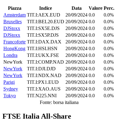
Piazza
Indice
Data
Valore
Perc.
Amsterdam
TIT.I:AEX.EUD
20/09/2024
0.0
0.0%
Bruxelles
TIT.I:BEL20.EUD
20/09/2024
0.0
0.0%
DJStoxx
TIT.I:SX5E.DJS
20/09/2024
0.0
0.0%
DJStoxx
TIT.I:SX5P.DJS
20/09/2024
0.0
0.0%
Francoforte
TIT.I:DAX.DAX
20/09/2024
0.0
0.0%
HongKong
TIT.I:HSI.HSN
20/09/2024
0.0
0.0%
Londra
TIT.I:UKX.FSE
20/09/2024
0.0
0.0%
NewYork
TIT.I:COMP.NAD
20/09/2024
0.0
0.0%
NewYork
TIT.I:DJI.DJD
20/09/2024
0.0
0.0%
NewYork
TIT.I:NDX.NAD
20/09/2024
0.0
0.0%
Parigi
TIT.I:PX1.EUD
20/09/2024
0.0
0.0%
Sydney
TIT.I:XAO.AUS
20/09/2024
0.0
0.0%
Tokyo
TIT.N225.NNI
20/09/2024
0.0
0.0%
Fonte: borsa italiana
FTSE Italia All-Share