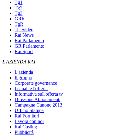
Tg1
Tg2
Tg3
GRR
TgR
Televideo
Rai News
Rai Parlamento
GR Parlamento
Rai Sport
L'AZIENDA RAI
L'azienda
Il gruppo
Corporate governance
I canali e l'offerta
Informativa sull'offerta tv
Direzione Abbonamenti
Campagna Canone 2013
Ufficio Stampa
Rai Fornitori
Lavora con noi
Rai Casting
Pubblicità