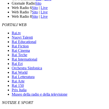
Giornale Radio
Sito
Web Radio 6
Sito
|
Live
Web Radio 7
Sito
|
Live
Web Radio 8
Sito
|
Live
PORTALI WEB
Rai.tv
Nuovi Talenti
Rai Educational
Rai Fiction
Rai Cinema
Rai Teche
Rai International
Rai Eri
Orchestra Sinfonica
Rai World
Rai Letteratura
Rai Arte
Rai 150
Prix Italia
Museo della radio e della televisione
NOTIZIE E SPORT