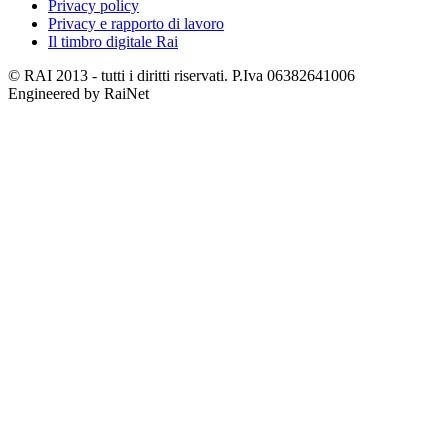
Privacy policy
Privacy e rapporto di lavoro
Il timbro digitale Rai
© RAI 2013 - tutti i diritti riservati. P.Iva 06382641006
Engineered by RaiNet