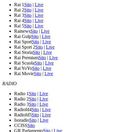
Rai 1
Sito
|
Live
Rai 2
Sito
|
Live
Rai 3
Sito
|
Live
Rai 4
Sito
|
Live
Rai 5
Sito
|
Live
Rainews
Sito
|
Live
Rai Gulp
Sito
|
Live
Rai Sport
Sito
|
Live
Rai Sport 2
Sito
|
Live
Rai Storia
Sito
|
Live
Rai Premium
Sito
|
Live
Rai Scuola
Sito
|
Live
Rai YoYo
Sito
|
Live
Rai Movie
Sito
|
Live
RADIO
Radio 1
Sito
|
Live
Radio 2
Sito
|
Live
Radio 3
Sito
|
Live
Radiofd4
Sito
|
Live
Radiofd5
Sito
|
Live
Isoradio
Sito
|
Live
CCISS
Sito
GR Parlamento
Sito
|
Live