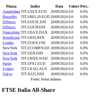
Piazza
Indice
Data
Valore
Perc.
Amsterdam
TIT.I:AEX.EUD
20/09/2024
0.0
0.0%
Bruxelles
TIT.I:BEL20.EUD
20/09/2024
0.0
0.0%
DJStoxx
TIT.I:SX5E.DJS
20/09/2024
0.0
0.0%
DJStoxx
TIT.I:SX5P.DJS
20/09/2024
0.0
0.0%
Francoforte
TIT.I:DAX.DAX
20/09/2024
0.0
0.0%
HongKong
TIT.I:HSI.HSN
20/09/2024
0.0
0.0%
Londra
TIT.I:UKX.FSE
20/09/2024
0.0
0.0%
NewYork
TIT.I:COMP.NAD
20/09/2024
0.0
0.0%
NewYork
TIT.I:DJI.DJD
20/09/2024
0.0
0.0%
NewYork
TIT.I:NDX.NAD
20/09/2024
0.0
0.0%
Parigi
TIT.I:PX1.EUD
20/09/2024
0.0
0.0%
Sydney
TIT.I:XAO.AUS
20/09/2024
0.0
0.0%
Tokyo
TIT.N225.NNI
20/09/2024
0.0
0.0%
Fonte: borsa italiana
FTSE Italia All-Share