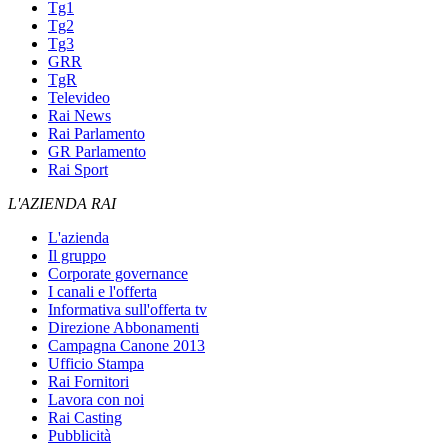
Tg1
Tg2
Tg3
GRR
TgR
Televideo
Rai News
Rai Parlamento
GR Parlamento
Rai Sport
L'AZIENDA RAI
L'azienda
Il gruppo
Corporate governance
I canali e l'offerta
Informativa sull'offerta tv
Direzione Abbonamenti
Campagna Canone 2013
Ufficio Stampa
Rai Fornitori
Lavora con noi
Rai Casting
Pubblicità