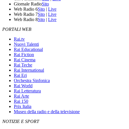
Giornale Radio
Sito
Web Radio 6
Sito
|
Live
Web Radio 7
Sito
|
Live
Web Radio 8
Sito
|
Live
PORTALI WEB
Rai.tv
Nuovi Talenti
Rai Educational
Rai Fiction
Rai Cinema
Rai Teche
Rai International
Rai Eri
Orchestra Sinfonica
Rai World
Rai Letteratura
Rai Arte
Rai 150
Prix Italia
Museo della radio e della televisione
NOTIZIE E SPORT