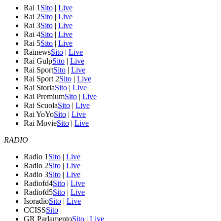
Rai 1
Sito
|
Live
Rai 2
Sito
|
Live
Rai 3
Sito
|
Live
Rai 4
Sito
|
Live
Rai 5
Sito
|
Live
Rainews
Sito
|
Live
Rai Gulp
Sito
|
Live
Rai Sport
Sito
|
Live
Rai Sport 2
Sito
|
Live
Rai Storia
Sito
|
Live
Rai Premium
Sito
|
Live
Rai Scuola
Sito
|
Live
Rai YoYo
Sito
|
Live
Rai Movie
Sito
|
Live
RADIO
Radio 1
Sito
|
Live
Radio 2
Sito
|
Live
Radio 3
Sito
|
Live
Radiofd4
Sito
|
Live
Radiofd5
Sito
|
Live
Isoradio
Sito
|
Live
CCISS
Sito
GR Parlamento
Sito
|
Live