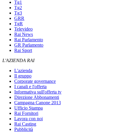
Tg1
Tg2
Tg3
GRR
TgR
Televideo
Rai News
Rai Parlamento
GR Parlamento
Rai Sport
L'AZIENDA RAI
L'azienda
Il gruppo
Corporate governance
I canali e l'offerta
Informativa sull'offerta tv
Direzione Abbonamenti
Campagna Canone 2013
Ufficio Stampa
Rai Fornitori
Lavora con noi
Rai Casting
Pubblicità