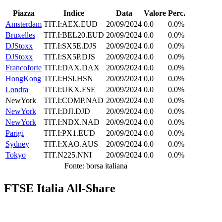
Piazza
Indice
Data
Valore
Perc.
Amsterdam
TIT.I:AEX.EUD
20/09/2024
0.0
0.0%
Bruxelles
TIT.I:BEL20.EUD
20/09/2024
0.0
0.0%
DJStoxx
TIT.I:SX5E.DJS
20/09/2024
0.0
0.0%
DJStoxx
TIT.I:SX5P.DJS
20/09/2024
0.0
0.0%
Francoforte
TIT.I:DAX.DAX
20/09/2024
0.0
0.0%
HongKong
TIT.I:HSI.HSN
20/09/2024
0.0
0.0%
Londra
TIT.I:UKX.FSE
20/09/2024
0.0
0.0%
NewYork
TIT.I:COMP.NAD
20/09/2024
0.0
0.0%
NewYork
TIT.I:DJI.DJD
20/09/2024
0.0
0.0%
NewYork
TIT.I:NDX.NAD
20/09/2024
0.0
0.0%
Parigi
TIT.I:PX1.EUD
20/09/2024
0.0
0.0%
Sydney
TIT.I:XAO.AUS
20/09/2024
0.0
0.0%
Tokyo
TIT.N225.NNI
20/09/2024
0.0
0.0%
Fonte: borsa italiana
FTSE Italia All-Share