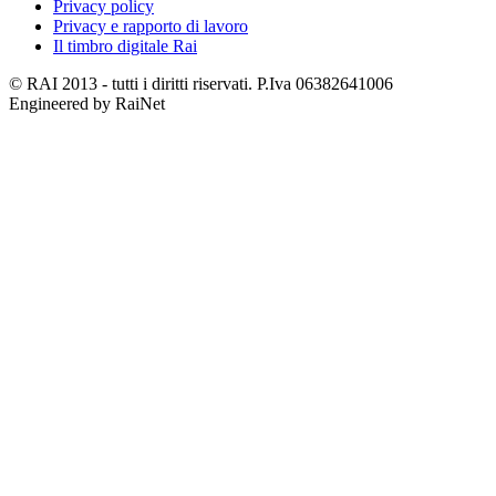
Privacy policy
Privacy e rapporto di lavoro
Il timbro digitale Rai
© RAI 2013 - tutti i diritti riservati. P.Iva 06382641006
Engineered by RaiNet