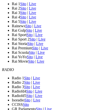
Rai 1
Sito
|
Live
Rai 2
Sito
|
Live
Rai 3
Sito
|
Live
Rai 4
Sito
|
Live
Rai 5
Sito
|
Live
Rainews
Sito
|
Live
Rai Gulp
Sito
|
Live
Rai Sport
Sito
|
Live
Rai Sport 2
Sito
|
Live
Rai Storia
Sito
|
Live
Rai Premium
Sito
|
Live
Rai Scuola
Sito
|
Live
Rai YoYo
Sito
|
Live
Rai Movie
Sito
|
Live
RADIO
Radio 1
Sito
|
Live
Radio 2
Sito
|
Live
Radio 3
Sito
|
Live
Radiofd4
Sito
|
Live
Radiofd5
Sito
|
Live
Isoradio
Sito
|
Live
CCISS
Sito
GR Parlamento
Sito
|
Live