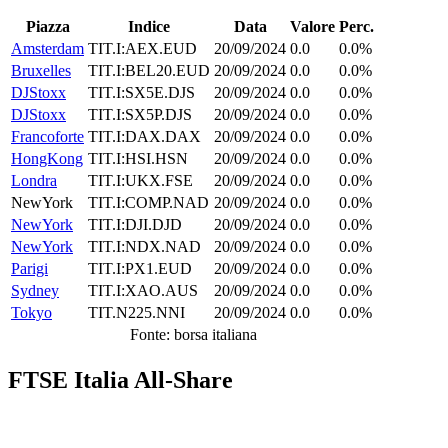
Piazza
Indice
Data
Valore
Perc.
Amsterdam
TIT.I:AEX.EUD
20/09/2024
0.0
0.0%
Bruxelles
TIT.I:BEL20.EUD
20/09/2024
0.0
0.0%
DJStoxx
TIT.I:SX5E.DJS
20/09/2024
0.0
0.0%
DJStoxx
TIT.I:SX5P.DJS
20/09/2024
0.0
0.0%
Francoforte
TIT.I:DAX.DAX
20/09/2024
0.0
0.0%
HongKong
TIT.I:HSI.HSN
20/09/2024
0.0
0.0%
Londra
TIT.I:UKX.FSE
20/09/2024
0.0
0.0%
NewYork
TIT.I:COMP.NAD
20/09/2024
0.0
0.0%
NewYork
TIT.I:DJI.DJD
20/09/2024
0.0
0.0%
NewYork
TIT.I:NDX.NAD
20/09/2024
0.0
0.0%
Parigi
TIT.I:PX1.EUD
20/09/2024
0.0
0.0%
Sydney
TIT.I:XAO.AUS
20/09/2024
0.0
0.0%
Tokyo
TIT.N225.NNI
20/09/2024
0.0
0.0%
Fonte: borsa italiana
FTSE Italia All-Share