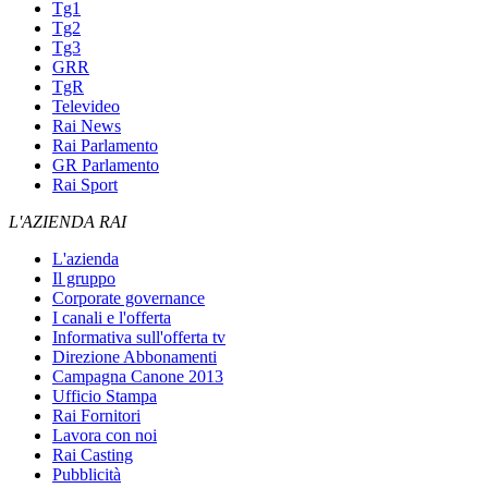
Tg1
Tg2
Tg3
GRR
TgR
Televideo
Rai News
Rai Parlamento
GR Parlamento
Rai Sport
L'AZIENDA RAI
L'azienda
Il gruppo
Corporate governance
I canali e l'offerta
Informativa sull'offerta tv
Direzione Abbonamenti
Campagna Canone 2013
Ufficio Stampa
Rai Fornitori
Lavora con noi
Rai Casting
Pubblicità