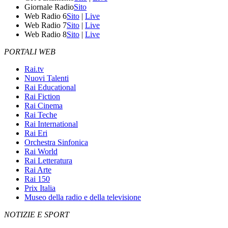
Giornale Radio
Sito
Web Radio 6
Sito
|
Live
Web Radio 7
Sito
|
Live
Web Radio 8
Sito
|
Live
PORTALI WEB
Rai.tv
Nuovi Talenti
Rai Educational
Rai Fiction
Rai Cinema
Rai Teche
Rai International
Rai Eri
Orchestra Sinfonica
Rai World
Rai Letteratura
Rai Arte
Rai 150
Prix Italia
Museo della radio e della televisione
NOTIZIE E SPORT