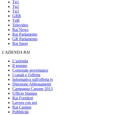
Tg1
Tg2
Tg3
GRR
TgR
Televideo
Rai News
Rai Parlamento
GR Parlamento
Rai Sport
L'AZIENDA RAI
L'azienda
Il gruppo
Corporate governance
I canali e l'offerta
Informativa sull'offerta tv
Direzione Abbonamenti
Campagna Canone 2013
Ufficio Stampa
Rai Fornitori
Lavora con noi
Rai Casting
Pubblicità