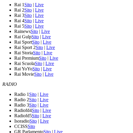
Rai 1
Sito
|
Live
Rai 2
Sito
|
Live
Rai 3
Sito
|
Live
Rai 4
Sito
|
Live
Rai 5
Sito
|
Live
Rainews
Sito
|
Live
Rai Gulp
Sito
|
Live
Rai Sport
Sito
|
Live
Rai Sport 2
Sito
|
Live
Rai Storia
Sito
|
Live
Rai Premium
Sito
|
Live
Rai Scuola
Sito
|
Live
Rai YoYo
Sito
|
Live
Rai Movie
Sito
|
Live
RADIO
Radio 1
Sito
|
Live
Radio 2
Sito
|
Live
Radio 3
Sito
|
Live
Radiofd4
Sito
|
Live
Radiofd5
Sito
|
Live
Isoradio
Sito
|
Live
CCISS
Sito
GR Parlamento
Sito
|
Live