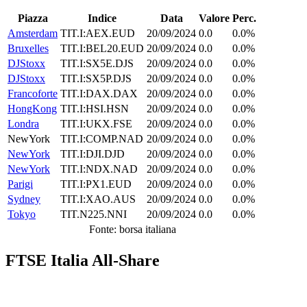
Piazza
Indice
Data
Valore
Perc.
Amsterdam
TIT.I:AEX.EUD
20/09/2024
0.0
0.0%
Bruxelles
TIT.I:BEL20.EUD
20/09/2024
0.0
0.0%
DJStoxx
TIT.I:SX5E.DJS
20/09/2024
0.0
0.0%
DJStoxx
TIT.I:SX5P.DJS
20/09/2024
0.0
0.0%
Francoforte
TIT.I:DAX.DAX
20/09/2024
0.0
0.0%
HongKong
TIT.I:HSI.HSN
20/09/2024
0.0
0.0%
Londra
TIT.I:UKX.FSE
20/09/2024
0.0
0.0%
NewYork
TIT.I:COMP.NAD
20/09/2024
0.0
0.0%
NewYork
TIT.I:DJI.DJD
20/09/2024
0.0
0.0%
NewYork
TIT.I:NDX.NAD
20/09/2024
0.0
0.0%
Parigi
TIT.I:PX1.EUD
20/09/2024
0.0
0.0%
Sydney
TIT.I:XAO.AUS
20/09/2024
0.0
0.0%
Tokyo
TIT.N225.NNI
20/09/2024
0.0
0.0%
Fonte: borsa italiana
FTSE Italia All-Share