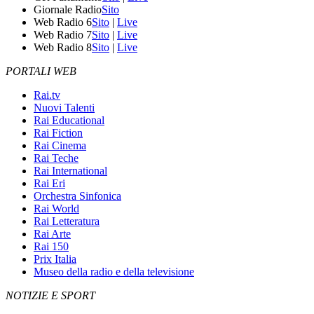
Giornale Radio
Sito
Web Radio 6
Sito
|
Live
Web Radio 7
Sito
|
Live
Web Radio 8
Sito
|
Live
PORTALI WEB
Rai.tv
Nuovi Talenti
Rai Educational
Rai Fiction
Rai Cinema
Rai Teche
Rai International
Rai Eri
Orchestra Sinfonica
Rai World
Rai Letteratura
Rai Arte
Rai 150
Prix Italia
Museo della radio e della televisione
NOTIZIE E SPORT