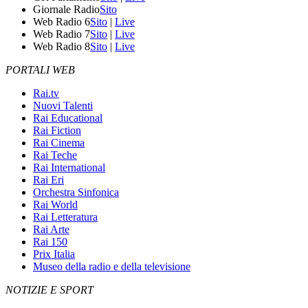
Giornale Radio
Sito
Web Radio 6
Sito
|
Live
Web Radio 7
Sito
|
Live
Web Radio 8
Sito
|
Live
PORTALI WEB
Rai.tv
Nuovi Talenti
Rai Educational
Rai Fiction
Rai Cinema
Rai Teche
Rai International
Rai Eri
Orchestra Sinfonica
Rai World
Rai Letteratura
Rai Arte
Rai 150
Prix Italia
Museo della radio e della televisione
NOTIZIE E SPORT