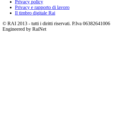
Privacy policy
Privacy e rapporto di lavoro
Il timbro digitale Rai
© RAI 2013 - tutti i diritti riservati. P.Iva 06382641006
Engineered by RaiNet