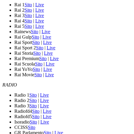
Rai 1
Sito
|
Live
Rai 2
Sito
|
Live
Rai 3
Sito
|
Live
Rai 4
Sito
|
Live
Rai 5
Sito
|
Live
Rainews
Sito
|
Live
Rai Gulp
Sito
|
Live
Rai Sport
Sito
|
Live
Rai Sport 2
Sito
|
Live
Rai Storia
Sito
|
Live
Rai Premium
Sito
|
Live
Rai Scuola
Sito
|
Live
Rai YoYo
Sito
|
Live
Rai Movie
Sito
|
Live
RADIO
Radio 1
Sito
|
Live
Radio 2
Sito
|
Live
Radio 3
Sito
|
Live
Radiofd4
Sito
|
Live
Radiofd5
Sito
|
Live
Isoradio
Sito
|
Live
CCISS
Sito
GR Parlamento
Sito
|
Live