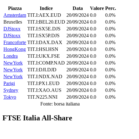
Piazza
Indice
Data
Valore
Perc.
Amsterdam
TIT.I:AEX.EUD
20/09/2024
0.0
0.0%
Bruxelles
TIT.I:BEL20.EUD
20/09/2024
0.0
0.0%
DJStoxx
TIT.I:SX5E.DJS
20/09/2024
0.0
0.0%
DJStoxx
TIT.I:SX5P.DJS
20/09/2024
0.0
0.0%
Francoforte
TIT.I:DAX.DAX
20/09/2024
0.0
0.0%
HongKong
TIT.I:HSI.HSN
20/09/2024
0.0
0.0%
Londra
TIT.I:UKX.FSE
20/09/2024
0.0
0.0%
NewYork
TIT.I:COMP.NAD
20/09/2024
0.0
0.0%
NewYork
TIT.I:DJI.DJD
20/09/2024
0.0
0.0%
NewYork
TIT.I:NDX.NAD
20/09/2024
0.0
0.0%
Parigi
TIT.I:PX1.EUD
20/09/2024
0.0
0.0%
Sydney
TIT.I:XAO.AUS
20/09/2024
0.0
0.0%
Tokyo
TIT.N225.NNI
20/09/2024
0.0
0.0%
Fonte: borsa italiana
FTSE Italia All-Share