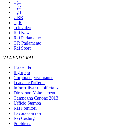
Tg1
Tg2
Tg3
GRR
TgR
Televideo
Rai News
Rai Parlamento
GR Parlamento
Rai Sport
L'AZIENDA RAI
L'azienda
Il gruppo
Corporate governance
I canali e l'offerta
Informativa sull'offerta tv
Direzione Abbonamenti
Campagna Canone 2013
Ufficio Stampa
Rai Fornitori
Lavora con noi
Rai Casting
Pubblicità