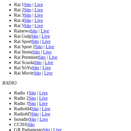
Rai 1
Sito
|
Live
Rai 2
Sito
|
Live
Rai 3
Sito
|
Live
Rai 4
Sito
|
Live
Rai 5
Sito
|
Live
Rainews
Sito
|
Live
Rai Gulp
Sito
|
Live
Rai Sport
Sito
|
Live
Rai Sport 2
Sito
|
Live
Rai Storia
Sito
|
Live
Rai Premium
Sito
|
Live
Rai Scuola
Sito
|
Live
Rai YoYo
Sito
|
Live
Rai Movie
Sito
|
Live
RADIO
Radio 1
Sito
|
Live
Radio 2
Sito
|
Live
Radio 3
Sito
|
Live
Radiofd4
Sito
|
Live
Radiofd5
Sito
|
Live
Isoradio
Sito
|
Live
CCISS
Sito
GR Parlamento
Sito
|
Live