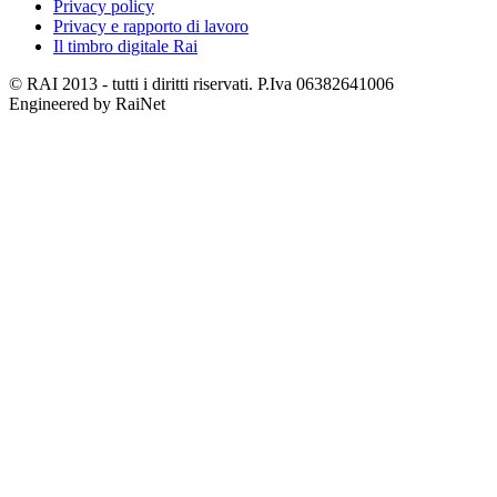
Privacy policy
Privacy e rapporto di lavoro
Il timbro digitale Rai
© RAI 2013 - tutti i diritti riservati. P.Iva 06382641006
Engineered by RaiNet