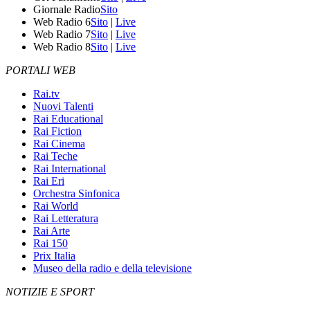
Giornale Radio
Sito
Web Radio 6
Sito
|
Live
Web Radio 7
Sito
|
Live
Web Radio 8
Sito
|
Live
PORTALI WEB
Rai.tv
Nuovi Talenti
Rai Educational
Rai Fiction
Rai Cinema
Rai Teche
Rai International
Rai Eri
Orchestra Sinfonica
Rai World
Rai Letteratura
Rai Arte
Rai 150
Prix Italia
Museo della radio e della televisione
NOTIZIE E SPORT