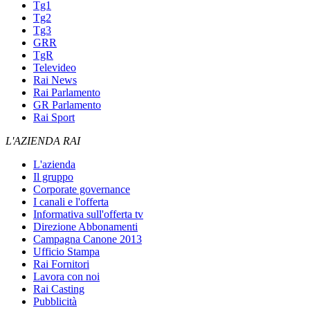
Tg1
Tg2
Tg3
GRR
TgR
Televideo
Rai News
Rai Parlamento
GR Parlamento
Rai Sport
L'AZIENDA RAI
L'azienda
Il gruppo
Corporate governance
I canali e l'offerta
Informativa sull'offerta tv
Direzione Abbonamenti
Campagna Canone 2013
Ufficio Stampa
Rai Fornitori
Lavora con noi
Rai Casting
Pubblicità