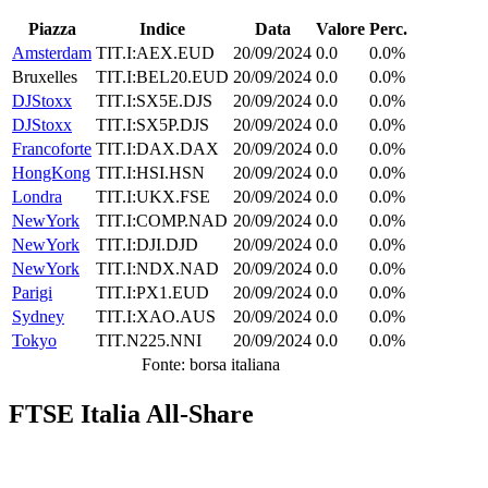
Piazza
Indice
Data
Valore
Perc.
Amsterdam
TIT.I:AEX.EUD
20/09/2024
0.0
0.0%
Bruxelles
TIT.I:BEL20.EUD
20/09/2024
0.0
0.0%
DJStoxx
TIT.I:SX5E.DJS
20/09/2024
0.0
0.0%
DJStoxx
TIT.I:SX5P.DJS
20/09/2024
0.0
0.0%
Francoforte
TIT.I:DAX.DAX
20/09/2024
0.0
0.0%
HongKong
TIT.I:HSI.HSN
20/09/2024
0.0
0.0%
Londra
TIT.I:UKX.FSE
20/09/2024
0.0
0.0%
NewYork
TIT.I:COMP.NAD
20/09/2024
0.0
0.0%
NewYork
TIT.I:DJI.DJD
20/09/2024
0.0
0.0%
NewYork
TIT.I:NDX.NAD
20/09/2024
0.0
0.0%
Parigi
TIT.I:PX1.EUD
20/09/2024
0.0
0.0%
Sydney
TIT.I:XAO.AUS
20/09/2024
0.0
0.0%
Tokyo
TIT.N225.NNI
20/09/2024
0.0
0.0%
Fonte: borsa italiana
FTSE Italia All-Share