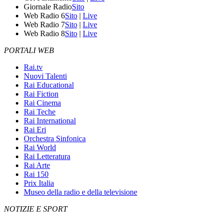
Giornale Radio
Sito
Web Radio 6
Sito
|
Live
Web Radio 7
Sito
|
Live
Web Radio 8
Sito
|
Live
PORTALI WEB
Rai.tv
Nuovi Talenti
Rai Educational
Rai Fiction
Rai Cinema
Rai Teche
Rai International
Rai Eri
Orchestra Sinfonica
Rai World
Rai Letteratura
Rai Arte
Rai 150
Prix Italia
Museo della radio e della televisione
NOTIZIE E SPORT