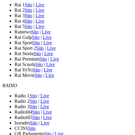
Rai 1
Sito
|
Live
Rai 2
Sito
|
Live
Rai 3
Sito
|
Live
Rai 4
Sito
|
Live
Rai 5
Sito
|
Live
Rainews
Sito
|
Live
Rai Gulp
Sito
|
Live
Rai Sport
Sito
|
Live
Rai Sport 2
Sito
|
Live
Rai Storia
Sito
|
Live
Rai Premium
Sito
|
Live
Rai Scuola
Sito
|
Live
Rai YoYo
Sito
|
Live
Rai Movie
Sito
|
Live
RADIO
Radio 1
Sito
|
Live
Radio 2
Sito
|
Live
Radio 3
Sito
|
Live
Radiofd4
Sito
|
Live
Radiofd5
Sito
|
Live
Isoradio
Sito
|
Live
CCISS
Sito
GR Parlamento
Sito
|
Live