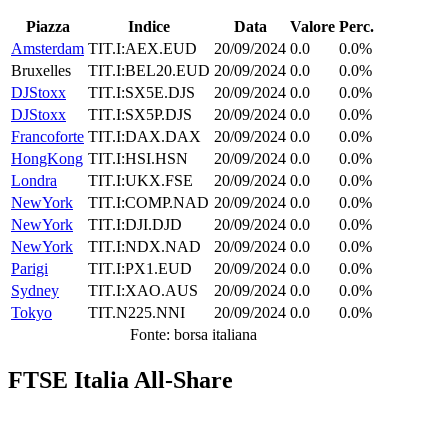
Piazza
Indice
Data
Valore
Perc.
Amsterdam
TIT.I:AEX.EUD
20/09/2024
0.0
0.0%
Bruxelles
TIT.I:BEL20.EUD
20/09/2024
0.0
0.0%
DJStoxx
TIT.I:SX5E.DJS
20/09/2024
0.0
0.0%
DJStoxx
TIT.I:SX5P.DJS
20/09/2024
0.0
0.0%
Francoforte
TIT.I:DAX.DAX
20/09/2024
0.0
0.0%
HongKong
TIT.I:HSI.HSN
20/09/2024
0.0
0.0%
Londra
TIT.I:UKX.FSE
20/09/2024
0.0
0.0%
NewYork
TIT.I:COMP.NAD
20/09/2024
0.0
0.0%
NewYork
TIT.I:DJI.DJD
20/09/2024
0.0
0.0%
NewYork
TIT.I:NDX.NAD
20/09/2024
0.0
0.0%
Parigi
TIT.I:PX1.EUD
20/09/2024
0.0
0.0%
Sydney
TIT.I:XAO.AUS
20/09/2024
0.0
0.0%
Tokyo
TIT.N225.NNI
20/09/2024
0.0
0.0%
Fonte: borsa italiana
FTSE Italia All-Share