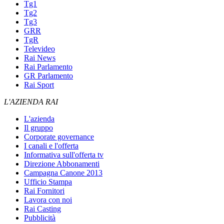
Tg1
Tg2
Tg3
GRR
TgR
Televideo
Rai News
Rai Parlamento
GR Parlamento
Rai Sport
L'AZIENDA RAI
L'azienda
Il gruppo
Corporate governance
I canali e l'offerta
Informativa sull'offerta tv
Direzione Abbonamenti
Campagna Canone 2013
Ufficio Stampa
Rai Fornitori
Lavora con noi
Rai Casting
Pubblicità