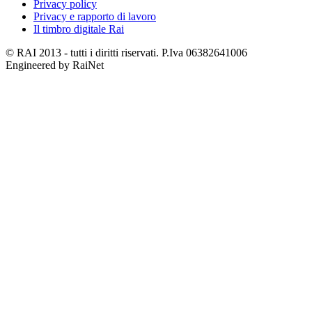
Privacy policy
Privacy e rapporto di lavoro
Il timbro digitale Rai
© RAI 2013 - tutti i diritti riservati. P.Iva 06382641006
Engineered by RaiNet