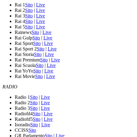
Rai 1
Sito
|
Live
Rai 2
Sito
|
Live
Rai 3
Sito
|
Live
Rai 4
Sito
|
Live
Rai 5
Sito
|
Live
Rainews
Sito
|
Live
Rai Gulp
Sito
|
Live
Rai Sport
Sito
|
Live
Rai Sport 2
Sito
|
Live
Rai Storia
Sito
|
Live
Rai Premium
Sito
|
Live
Rai Scuola
Sito
|
Live
Rai YoYo
Sito
|
Live
Rai Movie
Sito
|
Live
RADIO
Radio 1
Sito
|
Live
Radio 2
Sito
|
Live
Radio 3
Sito
|
Live
Radiofd4
Sito
|
Live
Radiofd5
Sito
|
Live
Isoradio
Sito
|
Live
CCISS
Sito
GR Parlamento
Sito
|
Live