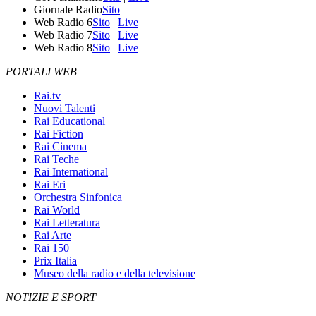
Giornale Radio
Sito
Web Radio 6
Sito
|
Live
Web Radio 7
Sito
|
Live
Web Radio 8
Sito
|
Live
PORTALI WEB
Rai.tv
Nuovi Talenti
Rai Educational
Rai Fiction
Rai Cinema
Rai Teche
Rai International
Rai Eri
Orchestra Sinfonica
Rai World
Rai Letteratura
Rai Arte
Rai 150
Prix Italia
Museo della radio e della televisione
NOTIZIE E SPORT