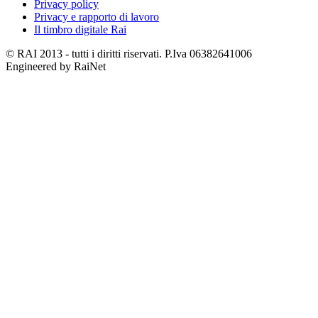
Privacy policy
Privacy e rapporto di lavoro
Il timbro digitale Rai
© RAI 2013 - tutti i diritti riservati. P.Iva 06382641006
Engineered by RaiNet