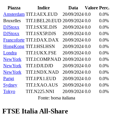
Piazza
Indice
Data
Valore
Perc.
Amsterdam
TIT.I:AEX.EUD
20/09/2024
0.0
0.0%
Bruxelles
TIT.I:BEL20.EUD
20/09/2024
0.0
0.0%
DJStoxx
TIT.I:SX5E.DJS
20/09/2024
0.0
0.0%
DJStoxx
TIT.I:SX5P.DJS
20/09/2024
0.0
0.0%
Francoforte
TIT.I:DAX.DAX
20/09/2024
0.0
0.0%
HongKong
TIT.I:HSI.HSN
20/09/2024
0.0
0.0%
Londra
TIT.I:UKX.FSE
20/09/2024
0.0
0.0%
NewYork
TIT.I:COMP.NAD
20/09/2024
0.0
0.0%
NewYork
TIT.I:DJI.DJD
20/09/2024
0.0
0.0%
NewYork
TIT.I:NDX.NAD
20/09/2024
0.0
0.0%
Parigi
TIT.I:PX1.EUD
20/09/2024
0.0
0.0%
Sydney
TIT.I:XAO.AUS
20/09/2024
0.0
0.0%
Tokyo
TIT.N225.NNI
20/09/2024
0.0
0.0%
Fonte: borsa italiana
FTSE Italia All-Share