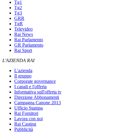
Tg1
Tg2
Tg3
GRR
TgR
Televideo
Rai News
Rai Parlamento
GR Parlamento
Rai Sport
L'AZIENDA RAI
L'azienda
Il gruppo
Corporate governance
I canali e l'offerta
Informativa sull'offerta tv
Direzione Abbonamenti
Campagna Canone 2013
Ufficio Stampa
Rai Fornitori
Lavora con noi
Rai Casting
Pubblicità