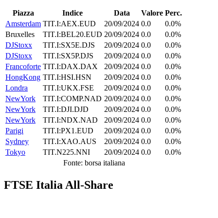
Piazza
Indice
Data
Valore
Perc.
Amsterdam
TIT.I:AEX.EUD
20/09/2024
0.0
0.0%
Bruxelles
TIT.I:BEL20.EUD
20/09/2024
0.0
0.0%
DJStoxx
TIT.I:SX5E.DJS
20/09/2024
0.0
0.0%
DJStoxx
TIT.I:SX5P.DJS
20/09/2024
0.0
0.0%
Francoforte
TIT.I:DAX.DAX
20/09/2024
0.0
0.0%
HongKong
TIT.I:HSI.HSN
20/09/2024
0.0
0.0%
Londra
TIT.I:UKX.FSE
20/09/2024
0.0
0.0%
NewYork
TIT.I:COMP.NAD
20/09/2024
0.0
0.0%
NewYork
TIT.I:DJI.DJD
20/09/2024
0.0
0.0%
NewYork
TIT.I:NDX.NAD
20/09/2024
0.0
0.0%
Parigi
TIT.I:PX1.EUD
20/09/2024
0.0
0.0%
Sydney
TIT.I:XAO.AUS
20/09/2024
0.0
0.0%
Tokyo
TIT.N225.NNI
20/09/2024
0.0
0.0%
Fonte: borsa italiana
FTSE Italia All-Share