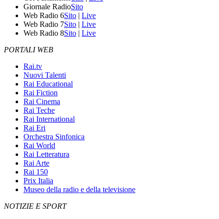
Giornale Radio
Sito
Web Radio 6
Sito
|
Live
Web Radio 7
Sito
|
Live
Web Radio 8
Sito
|
Live
PORTALI WEB
Rai.tv
Nuovi Talenti
Rai Educational
Rai Fiction
Rai Cinema
Rai Teche
Rai International
Rai Eri
Orchestra Sinfonica
Rai World
Rai Letteratura
Rai Arte
Rai 150
Prix Italia
Museo della radio e della televisione
NOTIZIE E SPORT