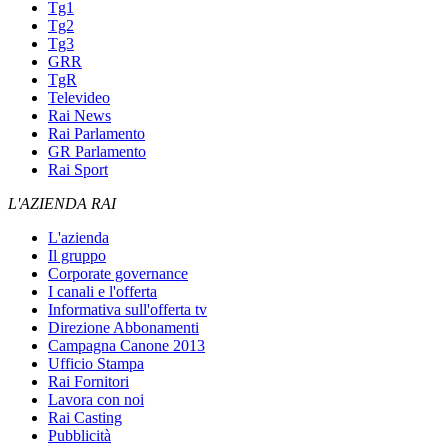
Tg1
Tg2
Tg3
GRR
TgR
Televideo
Rai News
Rai Parlamento
GR Parlamento
Rai Sport
L'AZIENDA RAI
L'azienda
Il gruppo
Corporate governance
I canali e l'offerta
Informativa sull'offerta tv
Direzione Abbonamenti
Campagna Canone 2013
Ufficio Stampa
Rai Fornitori
Lavora con noi
Rai Casting
Pubblicità