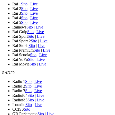
Rai 1
Sito
|
Live
Rai 2
Sito
|
Live
Rai 3
Sito
|
Live
Rai 4
Sito
|
Live
Rai 5
Sito
|
Live
Rainews
Sito
|
Live
Rai Gulp
Sito
|
Live
Rai Sport
Sito
|
Live
Rai Sport 2
Sito
|
Live
Rai Storia
Sito
|
Live
Rai Premium
Sito
|
Live
Rai Scuola
Sito
|
Live
Rai YoYo
Sito
|
Live
Rai Movie
Sito
|
Live
RADIO
Radio 1
Sito
|
Live
Radio 2
Sito
|
Live
Radio 3
Sito
|
Live
Radiofd4
Sito
|
Live
Radiofd5
Sito
|
Live
Isoradio
Sito
|
Live
CCISS
Sito
GR Parlamento
Sito
|
Live