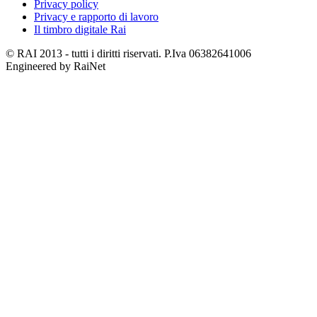
Privacy policy
Privacy e rapporto di lavoro
Il timbro digitale Rai
© RAI 2013 - tutti i diritti riservati. P.Iva 06382641006
Engineered by RaiNet