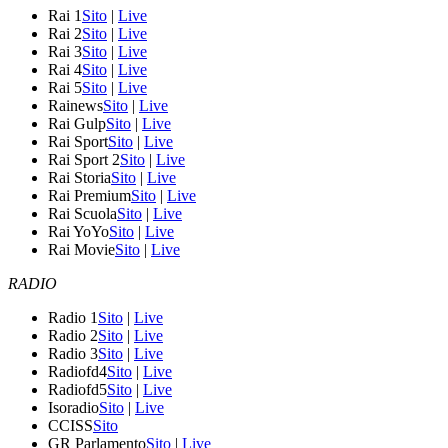
Rai 1
Sito
|
Live
Rai 2
Sito
|
Live
Rai 3
Sito
|
Live
Rai 4
Sito
|
Live
Rai 5
Sito
|
Live
Rainews
Sito
|
Live
Rai Gulp
Sito
|
Live
Rai Sport
Sito
|
Live
Rai Sport 2
Sito
|
Live
Rai Storia
Sito
|
Live
Rai Premium
Sito
|
Live
Rai Scuola
Sito
|
Live
Rai YoYo
Sito
|
Live
Rai Movie
Sito
|
Live
RADIO
Radio 1
Sito
|
Live
Radio 2
Sito
|
Live
Radio 3
Sito
|
Live
Radiofd4
Sito
|
Live
Radiofd5
Sito
|
Live
Isoradio
Sito
|
Live
CCISS
Sito
GR Parlamento
Sito
|
Live