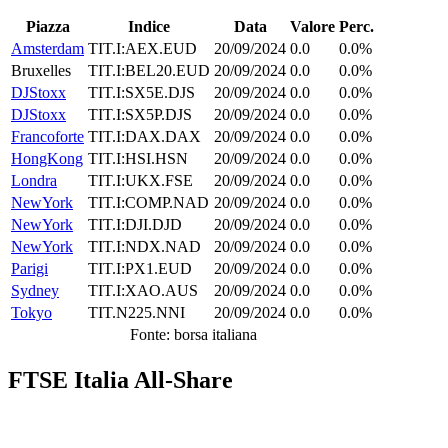
Piazza
Indice
Data
Valore
Perc.
Amsterdam
TIT.I:AEX.EUD
20/09/2024
0.0
0.0%
Bruxelles
TIT.I:BEL20.EUD
20/09/2024
0.0
0.0%
DJStoxx
TIT.I:SX5E.DJS
20/09/2024
0.0
0.0%
DJStoxx
TIT.I:SX5P.DJS
20/09/2024
0.0
0.0%
Francoforte
TIT.I:DAX.DAX
20/09/2024
0.0
0.0%
HongKong
TIT.I:HSI.HSN
20/09/2024
0.0
0.0%
Londra
TIT.I:UKX.FSE
20/09/2024
0.0
0.0%
NewYork
TIT.I:COMP.NAD
20/09/2024
0.0
0.0%
NewYork
TIT.I:DJI.DJD
20/09/2024
0.0
0.0%
NewYork
TIT.I:NDX.NAD
20/09/2024
0.0
0.0%
Parigi
TIT.I:PX1.EUD
20/09/2024
0.0
0.0%
Sydney
TIT.I:XAO.AUS
20/09/2024
0.0
0.0%
Tokyo
TIT.N225.NNI
20/09/2024
0.0
0.0%
Fonte: borsa italiana
FTSE Italia All-Share