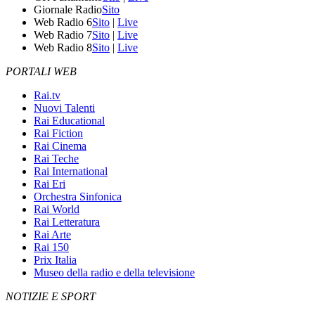
Giornale Radio
Sito
Web Radio 6
Sito
|
Live
Web Radio 7
Sito
|
Live
Web Radio 8
Sito
|
Live
PORTALI WEB
Rai.tv
Nuovi Talenti
Rai Educational
Rai Fiction
Rai Cinema
Rai Teche
Rai International
Rai Eri
Orchestra Sinfonica
Rai World
Rai Letteratura
Rai Arte
Rai 150
Prix Italia
Museo della radio e della televisione
NOTIZIE E SPORT