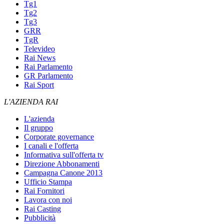
Tg1
Tg2
Tg3
GRR
TgR
Televideo
Rai News
Rai Parlamento
GR Parlamento
Rai Sport
L'AZIENDA RAI
L'azienda
Il gruppo
Corporate governance
I canali e l'offerta
Informativa sull'offerta tv
Direzione Abbonamenti
Campagna Canone 2013
Ufficio Stampa
Rai Fornitori
Lavora con noi
Rai Casting
Pubblicità