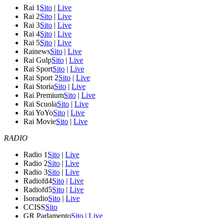
Rai 1
Sito
|
Live
Rai 2
Sito
|
Live
Rai 3
Sito
|
Live
Rai 4
Sito
|
Live
Rai 5
Sito
|
Live
Rainews
Sito
|
Live
Rai Gulp
Sito
|
Live
Rai Sport
Sito
|
Live
Rai Sport 2
Sito
|
Live
Rai Storia
Sito
|
Live
Rai Premium
Sito
|
Live
Rai Scuola
Sito
|
Live
Rai YoYo
Sito
|
Live
Rai Movie
Sito
|
Live
RADIO
Radio 1
Sito
|
Live
Radio 2
Sito
|
Live
Radio 3
Sito
|
Live
Radiofd4
Sito
|
Live
Radiofd5
Sito
|
Live
Isoradio
Sito
|
Live
CCISS
Sito
GR Parlamento
Sito
|
Live