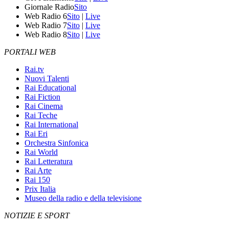
Giornale Radio
Sito
Web Radio 6
Sito
|
Live
Web Radio 7
Sito
|
Live
Web Radio 8
Sito
|
Live
PORTALI WEB
Rai.tv
Nuovi Talenti
Rai Educational
Rai Fiction
Rai Cinema
Rai Teche
Rai International
Rai Eri
Orchestra Sinfonica
Rai World
Rai Letteratura
Rai Arte
Rai 150
Prix Italia
Museo della radio e della televisione
NOTIZIE E SPORT