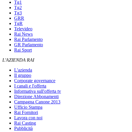
Tg1
Tg2
Tg3
GRR
TgR
Televideo
Rai News
Rai Parlamento
GR Parlamento
Rai Sport
L'AZIENDA RAI
L'azienda
Il gruppo
Corporate governance
I canali e l'offerta
Informativa sull'offerta tv
Direzione Abbonamenti
Campagna Canone 2013
Ufficio Stampa
Rai Fornitori
Lavora con noi
Rai Casting
Pubblicità