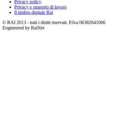
Privacy policy
Privacy e rapporto di lavoro
Il timbro digitale Rai
© RAI 2013 - tutti i diritti riservati. P.Iva 06382641006
Engineered by RaiNet