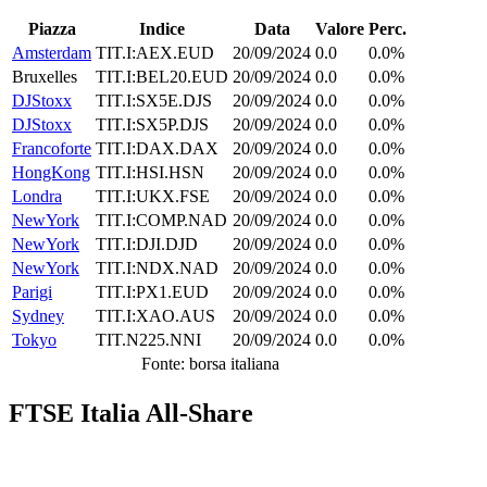
Piazza
Indice
Data
Valore
Perc.
Amsterdam
TIT.I:AEX.EUD
20/09/2024
0.0
0.0%
Bruxelles
TIT.I:BEL20.EUD
20/09/2024
0.0
0.0%
DJStoxx
TIT.I:SX5E.DJS
20/09/2024
0.0
0.0%
DJStoxx
TIT.I:SX5P.DJS
20/09/2024
0.0
0.0%
Francoforte
TIT.I:DAX.DAX
20/09/2024
0.0
0.0%
HongKong
TIT.I:HSI.HSN
20/09/2024
0.0
0.0%
Londra
TIT.I:UKX.FSE
20/09/2024
0.0
0.0%
NewYork
TIT.I:COMP.NAD
20/09/2024
0.0
0.0%
NewYork
TIT.I:DJI.DJD
20/09/2024
0.0
0.0%
NewYork
TIT.I:NDX.NAD
20/09/2024
0.0
0.0%
Parigi
TIT.I:PX1.EUD
20/09/2024
0.0
0.0%
Sydney
TIT.I:XAO.AUS
20/09/2024
0.0
0.0%
Tokyo
TIT.N225.NNI
20/09/2024
0.0
0.0%
Fonte: borsa italiana
FTSE Italia All-Share