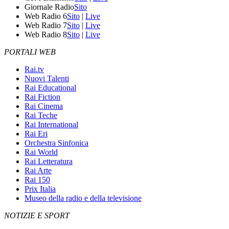
Giornale Radio
Sito
Web Radio 6
Sito
|
Live
Web Radio 7
Sito
|
Live
Web Radio 8
Sito
|
Live
PORTALI WEB
Rai.tv
Nuovi Talenti
Rai Educational
Rai Fiction
Rai Cinema
Rai Teche
Rai International
Rai Eri
Orchestra Sinfonica
Rai World
Rai Letteratura
Rai Arte
Rai 150
Prix Italia
Museo della radio e della televisione
NOTIZIE E SPORT