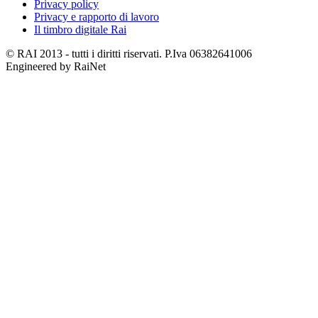
Privacy policy
Privacy e rapporto di lavoro
Il timbro digitale Rai
© RAI 2013 - tutti i diritti riservati. P.Iva 06382641006
Engineered by RaiNet