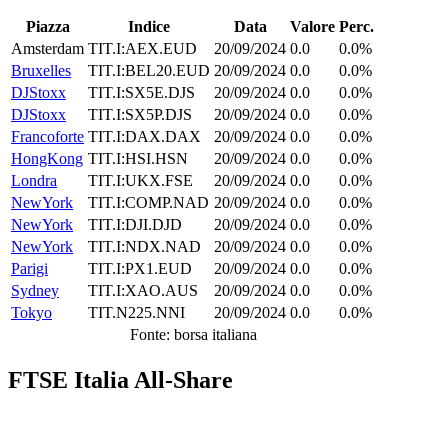
Piazza
Indice
Data
Valore
Perc.
Amsterdam
TIT.I:AEX.EUD
20/09/2024
0.0
0.0%
Bruxelles
TIT.I:BEL20.EUD
20/09/2024
0.0
0.0%
DJStoxx
TIT.I:SX5E.DJS
20/09/2024
0.0
0.0%
DJStoxx
TIT.I:SX5P.DJS
20/09/2024
0.0
0.0%
Francoforte
TIT.I:DAX.DAX
20/09/2024
0.0
0.0%
HongKong
TIT.I:HSI.HSN
20/09/2024
0.0
0.0%
Londra
TIT.I:UKX.FSE
20/09/2024
0.0
0.0%
NewYork
TIT.I:COMP.NAD
20/09/2024
0.0
0.0%
NewYork
TIT.I:DJI.DJD
20/09/2024
0.0
0.0%
NewYork
TIT.I:NDX.NAD
20/09/2024
0.0
0.0%
Parigi
TIT.I:PX1.EUD
20/09/2024
0.0
0.0%
Sydney
TIT.I:XAO.AUS
20/09/2024
0.0
0.0%
Tokyo
TIT.N225.NNI
20/09/2024
0.0
0.0%
Fonte: borsa italiana
FTSE Italia All-Share