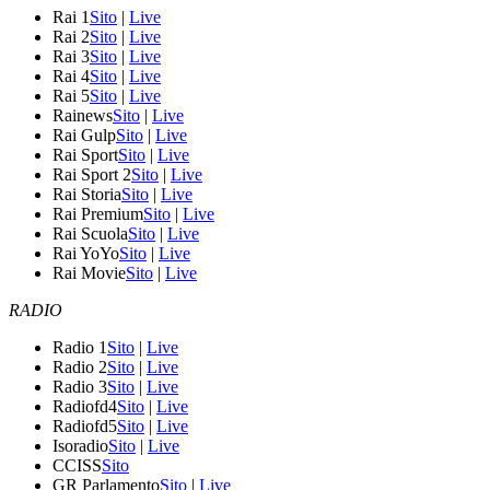
Rai 1
Sito
|
Live
Rai 2
Sito
|
Live
Rai 3
Sito
|
Live
Rai 4
Sito
|
Live
Rai 5
Sito
|
Live
Rainews
Sito
|
Live
Rai Gulp
Sito
|
Live
Rai Sport
Sito
|
Live
Rai Sport 2
Sito
|
Live
Rai Storia
Sito
|
Live
Rai Premium
Sito
|
Live
Rai Scuola
Sito
|
Live
Rai YoYo
Sito
|
Live
Rai Movie
Sito
|
Live
RADIO
Radio 1
Sito
|
Live
Radio 2
Sito
|
Live
Radio 3
Sito
|
Live
Radiofd4
Sito
|
Live
Radiofd5
Sito
|
Live
Isoradio
Sito
|
Live
CCISS
Sito
GR Parlamento
Sito
|
Live