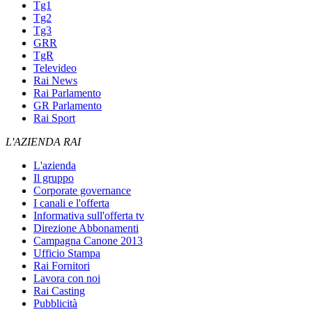
Tg1
Tg2
Tg3
GRR
TgR
Televideo
Rai News
Rai Parlamento
GR Parlamento
Rai Sport
L'AZIENDA RAI
L'azienda
Il gruppo
Corporate governance
I canali e l'offerta
Informativa sull'offerta tv
Direzione Abbonamenti
Campagna Canone 2013
Ufficio Stampa
Rai Fornitori
Lavora con noi
Rai Casting
Pubblicità