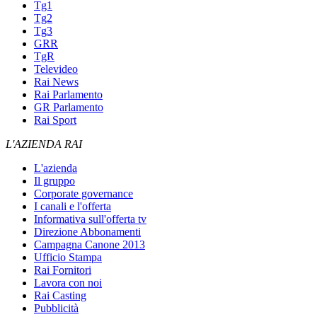
Tg1
Tg2
Tg3
GRR
TgR
Televideo
Rai News
Rai Parlamento
GR Parlamento
Rai Sport
L'AZIENDA RAI
L'azienda
Il gruppo
Corporate governance
I canali e l'offerta
Informativa sull'offerta tv
Direzione Abbonamenti
Campagna Canone 2013
Ufficio Stampa
Rai Fornitori
Lavora con noi
Rai Casting
Pubblicità