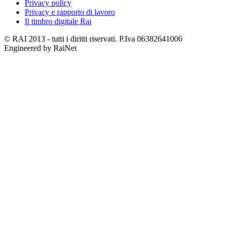
Privacy policy
Privacy e rapporto di lavoro
Il timbro digitale Rai
© RAI 2013 - tutti i diritti riservati. P.Iva 06382641006
Engineered by RaiNet