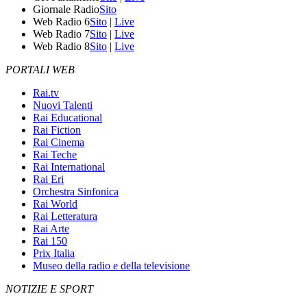
Giornale Radio
Sito
Web Radio 6
Sito
|
Live
Web Radio 7
Sito
|
Live
Web Radio 8
Sito
|
Live
PORTALI WEB
Rai.tv
Nuovi Talenti
Rai Educational
Rai Fiction
Rai Cinema
Rai Teche
Rai International
Rai Eri
Orchestra Sinfonica
Rai World
Rai Letteratura
Rai Arte
Rai 150
Prix Italia
Museo della radio e della televisione
NOTIZIE E SPORT