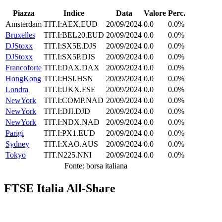
Piazza
Indice
Data
Valore
Perc.
Amsterdam
TIT.I:AEX.EUD
20/09/2024
0.0
0.0%
Bruxelles
TIT.I:BEL20.EUD
20/09/2024
0.0
0.0%
DJStoxx
TIT.I:SX5E.DJS
20/09/2024
0.0
0.0%
DJStoxx
TIT.I:SX5P.DJS
20/09/2024
0.0
0.0%
Francoforte
TIT.I:DAX.DAX
20/09/2024
0.0
0.0%
HongKong
TIT.I:HSI.HSN
20/09/2024
0.0
0.0%
Londra
TIT.I:UKX.FSE
20/09/2024
0.0
0.0%
NewYork
TIT.I:COMP.NAD
20/09/2024
0.0
0.0%
NewYork
TIT.I:DJI.DJD
20/09/2024
0.0
0.0%
NewYork
TIT.I:NDX.NAD
20/09/2024
0.0
0.0%
Parigi
TIT.I:PX1.EUD
20/09/2024
0.0
0.0%
Sydney
TIT.I:XAO.AUS
20/09/2024
0.0
0.0%
Tokyo
TIT.N225.NNI
20/09/2024
0.0
0.0%
Fonte: borsa italiana
FTSE Italia All-Share