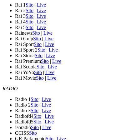
Rai 1
Sito
|
Live
Rai 2
Sito
|
Live
Rai 3
Sito
|
Live
Rai 4
Sito
|
Live
Rai 5
Sito
|
Live
Rainews
Sito
|
Live
Rai Gulp
Sito
|
Live
Rai Sport
Sito
|
Live
Rai Sport 2
Sito
|
Live
Rai Storia
Sito
|
Live
Rai Premium
Sito
|
Live
Rai Scuola
Sito
|
Live
Rai YoYo
Sito
|
Live
Rai Movie
Sito
|
Live
RADIO
Radio 1
Sito
|
Live
Radio 2
Sito
|
Live
Radio 3
Sito
|
Live
Radiofd4
Sito
|
Live
Radiofd5
Sito
|
Live
Isoradio
Sito
|
Live
CCISS
Sito
GR Parlamento
Sito
|
Live