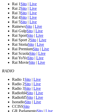
Rai 1
Sito
|
Live
Rai 2
Sito
|
Live
Rai 3
Sito
|
Live
Rai 4
Sito
|
Live
Rai 5
Sito
|
Live
Rainews
Sito
|
Live
Rai Gulp
Sito
|
Live
Rai Sport
Sito
|
Live
Rai Sport 2
Sito
|
Live
Rai Storia
Sito
|
Live
Rai Premium
Sito
|
Live
Rai Scuola
Sito
|
Live
Rai YoYo
Sito
|
Live
Rai Movie
Sito
|
Live
RADIO
Radio 1
Sito
|
Live
Radio 2
Sito
|
Live
Radio 3
Sito
|
Live
Radiofd4
Sito
|
Live
Radiofd5
Sito
|
Live
Isoradio
Sito
|
Live
CCISS
Sito
GR Parlamento
Sito
|
Live