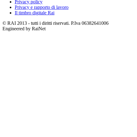
Privacy policy
Privacy e rapporto di lavoro
Il timbro digitale Rai
© RAI 2013 - tutti i diritti riservati. P.Iva 06382641006
Engineered by RaiNet