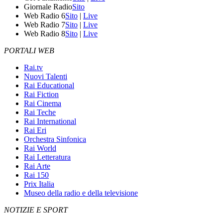
Giornale Radio
Sito
Web Radio 6
Sito
|
Live
Web Radio 7
Sito
|
Live
Web Radio 8
Sito
|
Live
PORTALI WEB
Rai.tv
Nuovi Talenti
Rai Educational
Rai Fiction
Rai Cinema
Rai Teche
Rai International
Rai Eri
Orchestra Sinfonica
Rai World
Rai Letteratura
Rai Arte
Rai 150
Prix Italia
Museo della radio e della televisione
NOTIZIE E SPORT