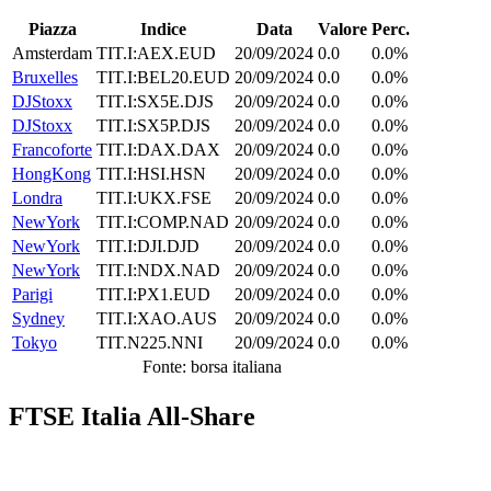
Piazza
Indice
Data
Valore
Perc.
Amsterdam
TIT.I:AEX.EUD
20/09/2024
0.0
0.0%
Bruxelles
TIT.I:BEL20.EUD
20/09/2024
0.0
0.0%
DJStoxx
TIT.I:SX5E.DJS
20/09/2024
0.0
0.0%
DJStoxx
TIT.I:SX5P.DJS
20/09/2024
0.0
0.0%
Francoforte
TIT.I:DAX.DAX
20/09/2024
0.0
0.0%
HongKong
TIT.I:HSI.HSN
20/09/2024
0.0
0.0%
Londra
TIT.I:UKX.FSE
20/09/2024
0.0
0.0%
NewYork
TIT.I:COMP.NAD
20/09/2024
0.0
0.0%
NewYork
TIT.I:DJI.DJD
20/09/2024
0.0
0.0%
NewYork
TIT.I:NDX.NAD
20/09/2024
0.0
0.0%
Parigi
TIT.I:PX1.EUD
20/09/2024
0.0
0.0%
Sydney
TIT.I:XAO.AUS
20/09/2024
0.0
0.0%
Tokyo
TIT.N225.NNI
20/09/2024
0.0
0.0%
Fonte: borsa italiana
FTSE Italia All-Share