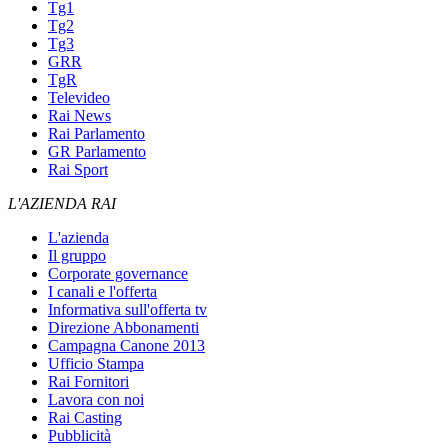
Tg1
Tg2
Tg3
GRR
TgR
Televideo
Rai News
Rai Parlamento
GR Parlamento
Rai Sport
L'AZIENDA RAI
L'azienda
Il gruppo
Corporate governance
I canali e l'offerta
Informativa sull'offerta tv
Direzione Abbonamenti
Campagna Canone 2013
Ufficio Stampa
Rai Fornitori
Lavora con noi
Rai Casting
Pubblicità