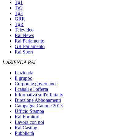
Tg1
Tg2
Tg3
GRR
TgR
Televideo
Rai News
Rai Parlamento
GR Parlamento
Rai Sport
L'AZIENDA RAI
L'azienda
Il gruppo
Corporate governance
I canali e l'offerta
Informativa sull'offerta tv
Direzione Abbonamenti
Campagna Canone 2013
Ufficio Stampa
Rai Fornitori
Lavora con noi
Rai Casting
Pubblicità