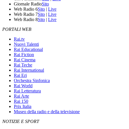
Giornale Radio
Sito
Web Radio 6
Sito
|
Live
Web Radio 7
Sito
|
Live
Web Radio 8
Sito
|
Live
PORTALI WEB
Rai.tv
Nuovi Talenti
Rai Educational
Rai Fiction
Rai Cinema
Rai Teche
Rai International
Rai Eri
Orchestra Sinfonica
Rai World
Rai Letteratura
Rai Arte
Rai 150
Prix Italia
Museo della radio e della televisione
NOTIZIE E SPORT