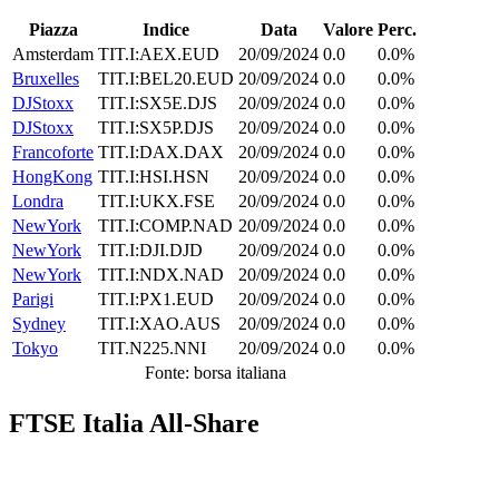
Piazza
Indice
Data
Valore
Perc.
Amsterdam
TIT.I:AEX.EUD
20/09/2024
0.0
0.0%
Bruxelles
TIT.I:BEL20.EUD
20/09/2024
0.0
0.0%
DJStoxx
TIT.I:SX5E.DJS
20/09/2024
0.0
0.0%
DJStoxx
TIT.I:SX5P.DJS
20/09/2024
0.0
0.0%
Francoforte
TIT.I:DAX.DAX
20/09/2024
0.0
0.0%
HongKong
TIT.I:HSI.HSN
20/09/2024
0.0
0.0%
Londra
TIT.I:UKX.FSE
20/09/2024
0.0
0.0%
NewYork
TIT.I:COMP.NAD
20/09/2024
0.0
0.0%
NewYork
TIT.I:DJI.DJD
20/09/2024
0.0
0.0%
NewYork
TIT.I:NDX.NAD
20/09/2024
0.0
0.0%
Parigi
TIT.I:PX1.EUD
20/09/2024
0.0
0.0%
Sydney
TIT.I:XAO.AUS
20/09/2024
0.0
0.0%
Tokyo
TIT.N225.NNI
20/09/2024
0.0
0.0%
Fonte: borsa italiana
FTSE Italia All-Share