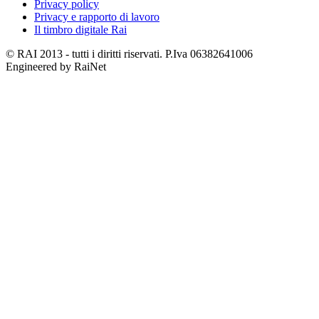
Privacy policy
Privacy e rapporto di lavoro
Il timbro digitale Rai
© RAI 2013 - tutti i diritti riservati. P.Iva 06382641006
Engineered by RaiNet