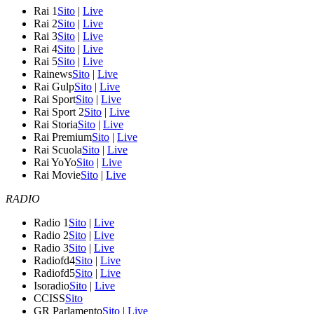
Rai 1
Sito
|
Live
Rai 2
Sito
|
Live
Rai 3
Sito
|
Live
Rai 4
Sito
|
Live
Rai 5
Sito
|
Live
Rainews
Sito
|
Live
Rai Gulp
Sito
|
Live
Rai Sport
Sito
|
Live
Rai Sport 2
Sito
|
Live
Rai Storia
Sito
|
Live
Rai Premium
Sito
|
Live
Rai Scuola
Sito
|
Live
Rai YoYo
Sito
|
Live
Rai Movie
Sito
|
Live
RADIO
Radio 1
Sito
|
Live
Radio 2
Sito
|
Live
Radio 3
Sito
|
Live
Radiofd4
Sito
|
Live
Radiofd5
Sito
|
Live
Isoradio
Sito
|
Live
CCISS
Sito
GR Parlamento
Sito
|
Live