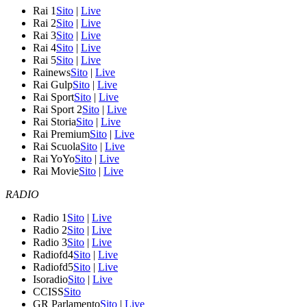
Rai 1
Sito
|
Live
Rai 2
Sito
|
Live
Rai 3
Sito
|
Live
Rai 4
Sito
|
Live
Rai 5
Sito
|
Live
Rainews
Sito
|
Live
Rai Gulp
Sito
|
Live
Rai Sport
Sito
|
Live
Rai Sport 2
Sito
|
Live
Rai Storia
Sito
|
Live
Rai Premium
Sito
|
Live
Rai Scuola
Sito
|
Live
Rai YoYo
Sito
|
Live
Rai Movie
Sito
|
Live
RADIO
Radio 1
Sito
|
Live
Radio 2
Sito
|
Live
Radio 3
Sito
|
Live
Radiofd4
Sito
|
Live
Radiofd5
Sito
|
Live
Isoradio
Sito
|
Live
CCISS
Sito
GR Parlamento
Sito
|
Live