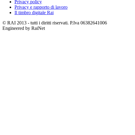
Privacy policy
Privacy e rapporto di lavoro
Il timbro digitale Rai
© RAI 2013 - tutti i diritti riservati. P.Iva 06382641006
Engineered by RaiNet