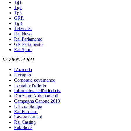
Tg1
Tg2
Tg3
GRR
TgR
Televideo
Rai News
Rai Parlamento
GR Parlamento
Rai Sport
L'AZIENDA RAI
L'azienda
Il gruppo
Corporate governance
I canali e l'offerta
Informativa sull'offerta tv
Direzione Abbonamenti
Campagna Canone 2013
Ufficio Stampa
Rai Fornitori
Lavora con noi
Rai Casting
Pubblicità