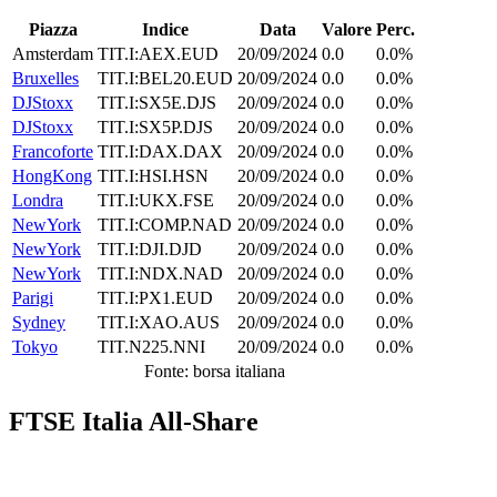
Piazza
Indice
Data
Valore
Perc.
Amsterdam
TIT.I:AEX.EUD
20/09/2024
0.0
0.0%
Bruxelles
TIT.I:BEL20.EUD
20/09/2024
0.0
0.0%
DJStoxx
TIT.I:SX5E.DJS
20/09/2024
0.0
0.0%
DJStoxx
TIT.I:SX5P.DJS
20/09/2024
0.0
0.0%
Francoforte
TIT.I:DAX.DAX
20/09/2024
0.0
0.0%
HongKong
TIT.I:HSI.HSN
20/09/2024
0.0
0.0%
Londra
TIT.I:UKX.FSE
20/09/2024
0.0
0.0%
NewYork
TIT.I:COMP.NAD
20/09/2024
0.0
0.0%
NewYork
TIT.I:DJI.DJD
20/09/2024
0.0
0.0%
NewYork
TIT.I:NDX.NAD
20/09/2024
0.0
0.0%
Parigi
TIT.I:PX1.EUD
20/09/2024
0.0
0.0%
Sydney
TIT.I:XAO.AUS
20/09/2024
0.0
0.0%
Tokyo
TIT.N225.NNI
20/09/2024
0.0
0.0%
Fonte: borsa italiana
FTSE Italia All-Share