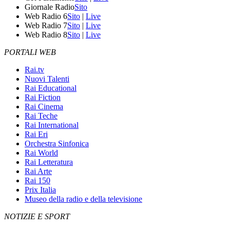
Giornale Radio
Sito
Web Radio 6
Sito
|
Live
Web Radio 7
Sito
|
Live
Web Radio 8
Sito
|
Live
PORTALI WEB
Rai.tv
Nuovi Talenti
Rai Educational
Rai Fiction
Rai Cinema
Rai Teche
Rai International
Rai Eri
Orchestra Sinfonica
Rai World
Rai Letteratura
Rai Arte
Rai 150
Prix Italia
Museo della radio e della televisione
NOTIZIE E SPORT