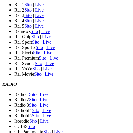
Rai 1
Sito
|
Live
Rai 2
Sito
|
Live
Rai 3
Sito
|
Live
Rai 4
Sito
|
Live
Rai 5
Sito
|
Live
Rainews
Sito
|
Live
Rai Gulp
Sito
|
Live
Rai Sport
Sito
|
Live
Rai Sport 2
Sito
|
Live
Rai Storia
Sito
|
Live
Rai Premium
Sito
|
Live
Rai Scuola
Sito
|
Live
Rai YoYo
Sito
|
Live
Rai Movie
Sito
|
Live
RADIO
Radio 1
Sito
|
Live
Radio 2
Sito
|
Live
Radio 3
Sito
|
Live
Radiofd4
Sito
|
Live
Radiofd5
Sito
|
Live
Isoradio
Sito
|
Live
CCISS
Sito
GR Parlamento
Sito
|
Live