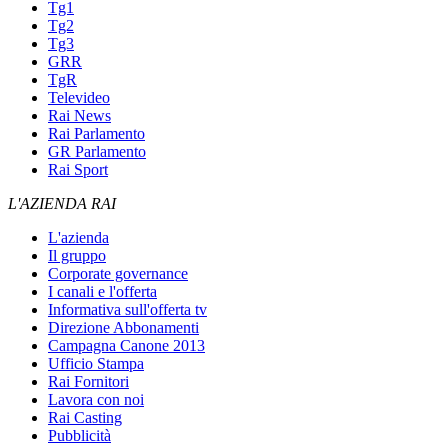
Tg1
Tg2
Tg3
GRR
TgR
Televideo
Rai News
Rai Parlamento
GR Parlamento
Rai Sport
L'AZIENDA RAI
L'azienda
Il gruppo
Corporate governance
I canali e l'offerta
Informativa sull'offerta tv
Direzione Abbonamenti
Campagna Canone 2013
Ufficio Stampa
Rai Fornitori
Lavora con noi
Rai Casting
Pubblicità