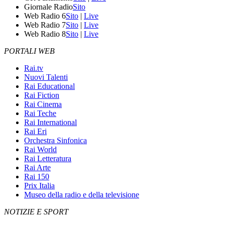
Giornale Radio
Sito
Web Radio 6
Sito
|
Live
Web Radio 7
Sito
|
Live
Web Radio 8
Sito
|
Live
PORTALI WEB
Rai.tv
Nuovi Talenti
Rai Educational
Rai Fiction
Rai Cinema
Rai Teche
Rai International
Rai Eri
Orchestra Sinfonica
Rai World
Rai Letteratura
Rai Arte
Rai 150
Prix Italia
Museo della radio e della televisione
NOTIZIE E SPORT