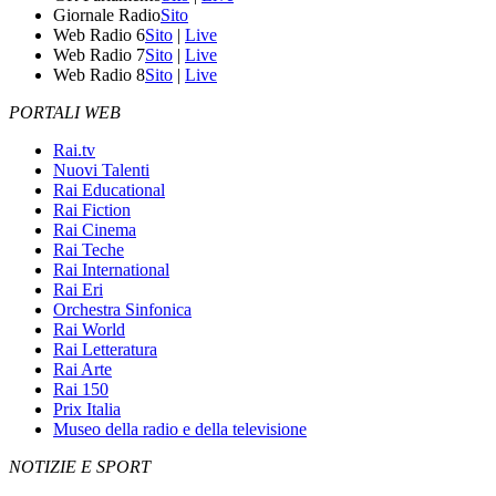
Giornale Radio
Sito
Web Radio 6
Sito
|
Live
Web Radio 7
Sito
|
Live
Web Radio 8
Sito
|
Live
PORTALI WEB
Rai.tv
Nuovi Talenti
Rai Educational
Rai Fiction
Rai Cinema
Rai Teche
Rai International
Rai Eri
Orchestra Sinfonica
Rai World
Rai Letteratura
Rai Arte
Rai 150
Prix Italia
Museo della radio e della televisione
NOTIZIE E SPORT