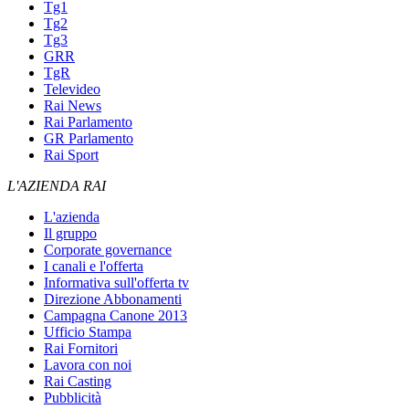
Tg1
Tg2
Tg3
GRR
TgR
Televideo
Rai News
Rai Parlamento
GR Parlamento
Rai Sport
L'AZIENDA RAI
L'azienda
Il gruppo
Corporate governance
I canali e l'offerta
Informativa sull'offerta tv
Direzione Abbonamenti
Campagna Canone 2013
Ufficio Stampa
Rai Fornitori
Lavora con noi
Rai Casting
Pubblicità