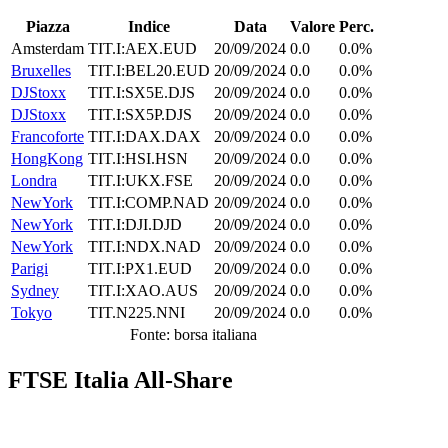
Piazza
Indice
Data
Valore
Perc.
Amsterdam
TIT.I:AEX.EUD
20/09/2024
0.0
0.0%
Bruxelles
TIT.I:BEL20.EUD
20/09/2024
0.0
0.0%
DJStoxx
TIT.I:SX5E.DJS
20/09/2024
0.0
0.0%
DJStoxx
TIT.I:SX5P.DJS
20/09/2024
0.0
0.0%
Francoforte
TIT.I:DAX.DAX
20/09/2024
0.0
0.0%
HongKong
TIT.I:HSI.HSN
20/09/2024
0.0
0.0%
Londra
TIT.I:UKX.FSE
20/09/2024
0.0
0.0%
NewYork
TIT.I:COMP.NAD
20/09/2024
0.0
0.0%
NewYork
TIT.I:DJI.DJD
20/09/2024
0.0
0.0%
NewYork
TIT.I:NDX.NAD
20/09/2024
0.0
0.0%
Parigi
TIT.I:PX1.EUD
20/09/2024
0.0
0.0%
Sydney
TIT.I:XAO.AUS
20/09/2024
0.0
0.0%
Tokyo
TIT.N225.NNI
20/09/2024
0.0
0.0%
Fonte: borsa italiana
FTSE Italia All-Share