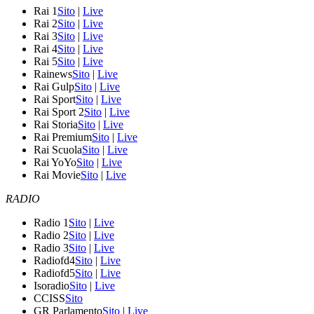
Rai 1
Sito
|
Live
Rai 2
Sito
|
Live
Rai 3
Sito
|
Live
Rai 4
Sito
|
Live
Rai 5
Sito
|
Live
Rainews
Sito
|
Live
Rai Gulp
Sito
|
Live
Rai Sport
Sito
|
Live
Rai Sport 2
Sito
|
Live
Rai Storia
Sito
|
Live
Rai Premium
Sito
|
Live
Rai Scuola
Sito
|
Live
Rai YoYo
Sito
|
Live
Rai Movie
Sito
|
Live
RADIO
Radio 1
Sito
|
Live
Radio 2
Sito
|
Live
Radio 3
Sito
|
Live
Radiofd4
Sito
|
Live
Radiofd5
Sito
|
Live
Isoradio
Sito
|
Live
CCISS
Sito
GR Parlamento
Sito
|
Live