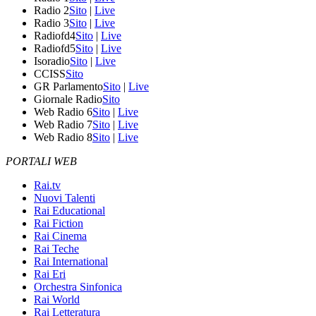
Radio 2
Sito
|
Live
Radio 3
Sito
|
Live
Radiofd4
Sito
|
Live
Radiofd5
Sito
|
Live
Isoradio
Sito
|
Live
CCISS
Sito
GR Parlamento
Sito
|
Live
Giornale Radio
Sito
Web Radio 6
Sito
|
Live
Web Radio 7
Sito
|
Live
Web Radio 8
Sito
|
Live
PORTALI WEB
Rai.tv
Nuovi Talenti
Rai Educational
Rai Fiction
Rai Cinema
Rai Teche
Rai International
Rai Eri
Orchestra Sinfonica
Rai World
Rai Letteratura