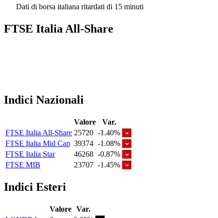
Dati di borsa italiana ritardati di 15 minuti
FTSE Italia All-Share
Indici Nazionali
Valore
Var.
FTSE Italia All-Share
25720
-1.40%
FTSE Italia Mid Cap
39374
-1.08%
FTSE Italia Star
46268
-0.87%
FTSE MIB
23707
-1.45%
Indici Esteri
Valore
Var.