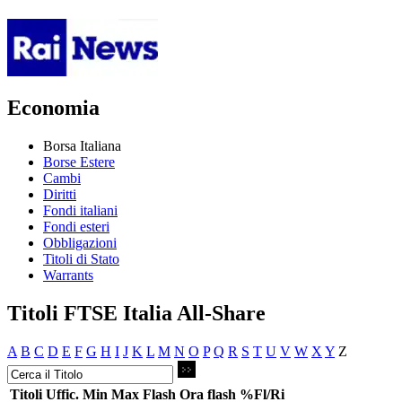
Economia
Borsa Italiana
Borse Estere
Cambi
Diritti
Fondi italiani
Fondi esteri
Obbligazioni
Titoli di Stato
Warrants
Titoli FTSE Italia All-Share
A
B
C
D
E
F
G
H
I
J
K
L
M
N
O
P
Q
R
S
T
U
V
W
X
Y
Z
Titoli
Uffic.
Min
Max
Flash
Ora flash
%Fl/Ri